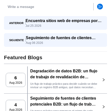
Encuentra sitios web de empresas por
ANTERIOR
Jul 25 2026
palabra clave y región con SaleAI Google
Data Agent.
Seguimiento de fuentes de clientes
SIGUIENTE
Aug 06 2026
potenciales B2B: un flujo de trabajo
práctico de SaleAI
Featured Blogs
Degradación de datos B2B: un flujo
de trabajo de revalidación de
6
clientes potenciales con SaleAI
Aug 2026
Un flujo de trabajo práctico para decidir cuándo se debe
revisar un registro B2B antiguo, qué datos necesitan
nuevas pruebas y si el cliente potencial está listo para
la gestión de relaciones con el cliente (CRM) o para
Seguimiento de fuentes de clientes
contactarlo.
potenciales B2B: un flujo de trabajo
4
práctico de SaleAI
Aug 2026
Un marco práctico para preservar el origen de cada