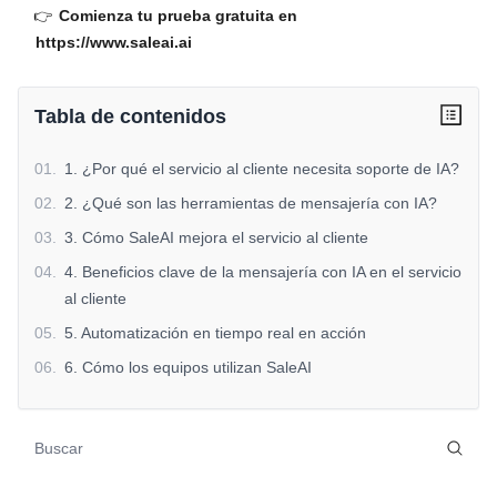
👉
Comienza tu prueba gratuita en
https://www.saleai.ai
Tabla de contenidos
01
.
1. ¿Por qué el servicio al cliente necesita soporte de IA?
02
.
2. ¿Qué son las herramientas de mensajería con IA?
03
.
3. Cómo SaleAI mejora el servicio al cliente
04
.
4. Beneficios clave de la mensajería con IA en el servicio
al cliente
05
.
5. Automatización en tiempo real en acción
06
.
6. Cómo los equipos utilizan SaleAI
07
.
7. ¿Por qué las empresas eligen SaleAI para el servicio
al cliente con IA?
08
.
8. Primeros pasos
09
.
Conclusión