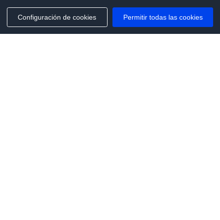
Configuración de cookies
Permitir todas las cookies
Phone:
+1(341)231-2122
E-mail:
marketing@saleai.ai
Address:
7901 4TH ST N STE 300
ST.PETERSBURG,FL.US 33702