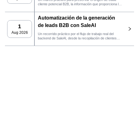
cliente potencial B2B, la información que proporciona la
fuente y la siguiente acción de ventas que debe llevarse
a cabo en SaleAI.
Automatización de la generación
de leads B2B con SaleAI
1
Aug 2026
Un recorrido práctico por el flujo de trabajo real del
backend de SaleAI, desde la recopilación de clientes
potenciales de múltiples fuentes y los activos de datos
persistentes hasta el contacto por correo electrónico, la
gestión del CRM y el seguimiento del rendimiento.