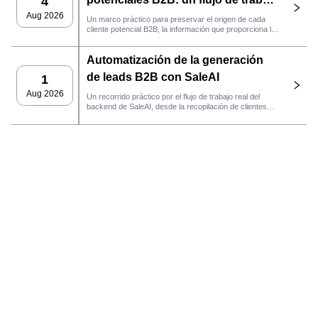
4
práctico de SaleAI
Aug 2026
Un marco práctico para preservar el origen de cada
cliente potencial B2B, la información que proporciona la
fuente y la siguiente acción de ventas que debe llevarse
a cabo en SaleAI.
Automatización de la generación
de leads B2B con SaleAI
1
Aug 2026
Un recorrido práctico por el flujo de trabajo real del
backend de SaleAI, desde la recopilación de clientes
potenciales de múltiples fuentes y los activos de datos
persistentes hasta el contacto por correo electrónico, la
gestión del CRM y el seguimiento del rendimiento.