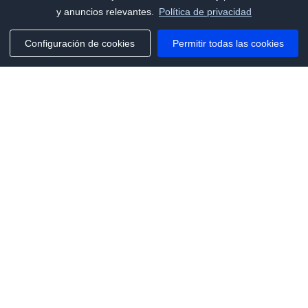
y anuncios relevantes.
Política de privacidad
Configuración de cookies
Permitir todas las cookies
Phone:
+1(341)231-2122
E-mail:
marketing@saleai.ai
Address:
7901 4TH ST N STE 300
ST.PETERSBURG,FL.US 33702