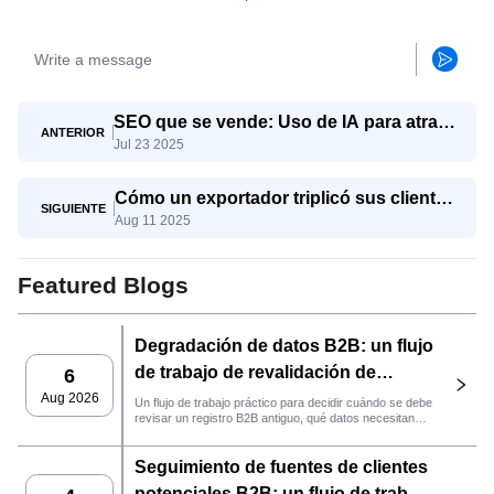
SEO que se vende: Uso de IA para atraer
ANTERIOR
Jul 23 2025
consultas de exportación reales
Cómo un exportador triplicó sus clientes
SIGUIENTE
Aug 11 2025
potenciales calificados con SaleAI Agent
para la generación de clientes
potenciales
Featured Blogs
Degradación de datos B2B: un flujo
de trabajo de revalidación de
6
clientes potenciales con SaleAI
Aug 2026
Un flujo de trabajo práctico para decidir cuándo se debe
revisar un registro B2B antiguo, qué datos necesitan
nuevas pruebas y si el cliente potencial está listo para
la gestión de relaciones con el cliente (CRM) o para
Seguimiento de fuentes de clientes
contactarlo.
potenciales B2B: un flujo de trabajo