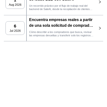
Aug 2026
Un recorrido práctico por el flujo de trabajo real del
backend de SaleAI, desde la recopilación de clientes
potenciales de múltiples fuentes y los activos de datos
persistentes hasta el contacto por correo electrónico, la
Encuentra empresas reales a partir
gestión del CRM y el seguimiento del rendimiento.
de una sola solicitud de comprador
6
con el agente de SaleAI
Jul 2026
Cómo describir a los compradores que busca, revisar
las empresas devueltas y transferir solo los registros
LeadFinder.
que cumplan los requisitos al siguiente flujo de trabajo
de SaleAI.