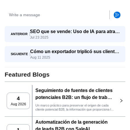
SEO que se vende: Uso de IA para atraer
ANTERIOR
Jul 23 2025
consultas de exportación reales
Cómo un exportador triplicó sus clientes
SIGUIENTE
Aug 11 2025
potenciales calificados con SaleAI Agent
para la generación de clientes
potenciales
Featured Blogs
Seguimiento de fuentes de clientes
potenciales B2B: un flujo de trabajo
4
práctico de SaleAI
Aug 2026
Un marco práctico para preservar el origen de cada
cliente potencial B2B, la información que proporciona la
fuente y la siguiente acción de ventas que debe llevarse
a cabo en SaleAI.
Automatización de la generación
de leads B2B con SaleAI
1