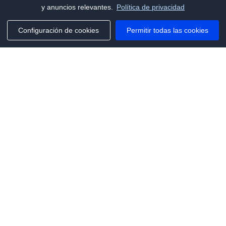
y anuncios relevantes.
Política de privacidad
Configuración de cookies
Permitir todas las cookies
Phone:
+1(341)231-2122
E-mail:
marketing@saleai.ai
Address:
7901 4TH ST N STE 300
ST.PETERSBURG,FL.US 33702