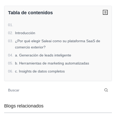
Tabla de contenidos
01
.
02
.
Introducción
03
.
¿Por qué elegir Saleai como su plataforma SaaS de
comercio exterior?
04
.
a. Generación de leads inteligente
05
.
b. Herramientas de marketing automatizadas
06
.
c. Insights de datos completos
07
.
d. Escalabilidad e integración fácil
08
.
beneficios de usar saleai
09
.
cómo comenzar con saleai
10
.
conclusión
Blogs relacionados