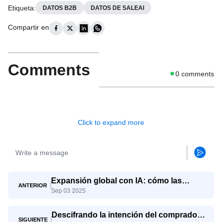
Etiqueta
:
DATOS B2B
DATOS DE SALEAI
Compartir en
Comments
0
comments
Click to expand more
Expansión global con IA: cómo las
ANTERIOR
Sep 03 2025
pymes compiten con los gigantes
Descifrando la intención del comprador:
SIGUIENTE