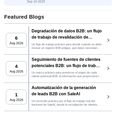
Sep 16 2025
señales de IA que impulsan las ventas
B2B
Featured Blogs
Degradación de datos B2B: un flujo
de trabajo de revalidación de
6
clientes potenciales con SaleAI
Aug 2026
Un flujo de trabajo práctico para decidir cuándo se debe
revisar un registro B2B antiguo, qué datos necesitan
nuevas pruebas y si el cliente potencial está listo para
la gestión de relaciones con el cliente (CRM) o para
Seguimiento de fuentes de clientes
contactarlo.
potenciales B2B: un flujo de trabajo
4
práctico de SaleAI
Aug 2026
Un marco práctico para preservar el origen de cada
cliente potencial B2B, la información que proporciona la
fuente y la siguiente acción de ventas que debe llevarse
a cabo en SaleAI.
Automatización de la generación
de leads B2B con SaleAI
1
Aug 2026
Un recorrido práctico por el flujo de trabajo real del
backend de SaleAI, desde la recopilación de clientes
potenciales de múltiples fuentes y los activos de datos
persistentes hasta el contacto por correo electrónico, la
gestión del CRM y el seguimiento del rendimiento.