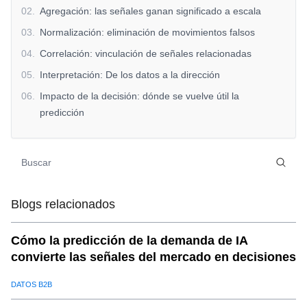
02
.
Agregación: las señales ganan significado a escala
03
.
Normalización: eliminación de movimientos falsos
04
.
Correlación: vinculación de señales relacionadas
05
.
Interpretación: De los datos a la dirección
06
.
Impacto de la decisión: dónde se vuelve útil la
predicción
07
.
Por qué el juicio humano sigue siendo importante
08
.
SaleAI Contexto (no promocional)
09
.
Malinterpretaciones comunes de la predicción de la
demanda
Blogs relacionados
10
.
Perspectiva final
Cómo la predicción de la demanda de IA
convierte las señales del mercado en decisiones
DATOS B2B