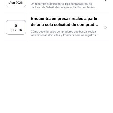
Aug 2026
Un recorrido práctico por el flujo de trabajo real del
backend de SaleAI, desde la recopilación de clientes
potenciales de múltiples fuentes y los activos de datos
persistentes hasta el contacto por correo electrónico, la
Encuentra empresas reales a partir
gestión del CRM y el seguimiento del rendimiento.
de una sola solicitud de comprador
6
con el agente de SaleAI
Jul 2026
Cómo describir a los compradores que busca, revisar
las empresas devueltas y transferir solo los registros
LeadFinder.
que cumplan los requisitos al siguiente flujo de trabajo
de SaleAI.