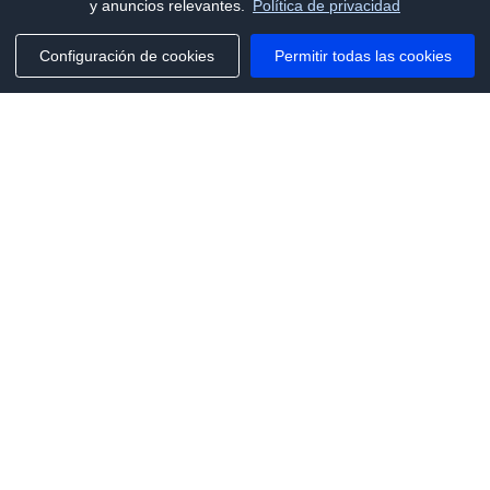
y anuncios relevantes.
Política de privacidad
Configuración de cookies
Permitir todas las cookies
Phone:
+1(341)231-2122
E-mail:
marketing@saleai.ai
Address:
7901 4TH ST N STE 300
ST.PETERSBURG,FL.US 33702