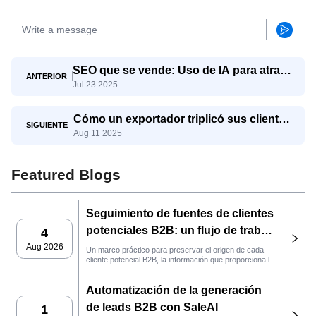
SEO que se vende: Uso de IA para atraer
ANTERIOR
Jul 23 2025
consultas de exportación reales
Cómo un exportador triplicó sus clientes
SIGUIENTE
Aug 11 2025
potenciales calificados con SaleAI Agent
para la generación de clientes
potenciales
Featured Blogs
Seguimiento de fuentes de clientes
potenciales B2B: un flujo de trabajo
4
práctico de SaleAI
Aug 2026
Un marco práctico para preservar el origen de cada
cliente potencial B2B, la información que proporciona la
fuente y la siguiente acción de ventas que debe llevarse
a cabo en SaleAI.
Automatización de la generación
de leads B2B con SaleAI
1