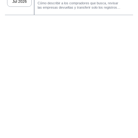
con el agente de SaleAI
Jul 2026
Cómo describir a los compradores que busca, revisar
las empresas devueltas y transferir solo los registros
LeadFinder.
que cumplan los requisitos al siguiente flujo de trabajo
de SaleAI.