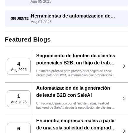
Aug 05 2025
aún tienen dificultades y cómo SaleAI
Agent les ayuda a triunfar
Herramientas de automatización de
SIGUIENTE
Aug 07 2025
exportaciones: qué usar y por qué SaleAI
lo combina todo
Featured Blogs
Seguimiento de fuentes de clientes
potenciales B2B: un flujo de trabajo
4
práctico de SaleAI
Aug 2026
Un marco práctico para preservar el origen de cada
cliente potencial B2B, la información que proporciona la
fuente y la siguiente acción de ventas que debe llevarse
a cabo en SaleAI.
Automatización de la generación
de leads B2B con SaleAI
1
Aug 2026
Un recorrido práctico por el flujo de trabajo real del
backend de SaleAI, desde la recopilación de clientes
potenciales de múltiples fuentes y los activos de datos
persistentes hasta el contacto por correo electrónico, la
Encuentra empresas reales a partir
gestión del CRM y el seguimiento del rendimiento.
de una sola solicitud de comprador
6