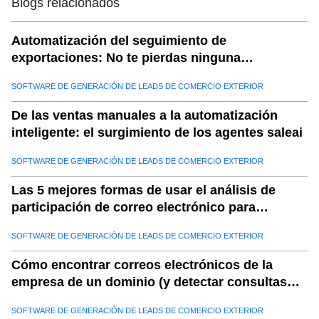
Blogs relacionados
09
.
a. Toma de decisiones proactivas
10
.
b. Mayor eficiencia
Automatización del seguimiento de
11
.
c. Posición mejorada del mercado
exportaciones: No te pierdas ninguna
oportunidad con SaleAI
12
.
d. Riesgos reducidos
SOFTWARE DE GENERACIÓN DE LEADS DE COMERCIO EXTERIOR
13
.
industrias que se benefician más de la inteligencia
competitiva
De las ventas manuales a la automatización
inteligente: el surgimiento de los agentes saleai
14
.
a. Fabricación
15
.
b. Minorista y comercio electrónico
SOFTWARE DE GENERACIÓN DE LEADS DE COMERCIO EXTERIOR
16
.
c. Logística y cadena de suministro
Las 5 mejores formas de usar el análisis de
17
.
d. Exportar/import
participación de correo electrónico para
aumentar las ventas B2B
18
.
e. Tecnología y electrónica
SOFTWARE DE GENERACIÓN DE LEADS DE COMERCIO EXTERIOR
19
.
El futuro de la inteligencia competitiva en el comercio
Cómo encontrar correos electrónicos de la
20
.
Conclusión: obtenga una ventaja competitiva con los
empresa de un dominio (y detectar consultas
datos de MCP de Saleeai
falsas)
SOFTWARE DE GENERACIÓN DE LEADS DE COMERCIO EXTERIOR