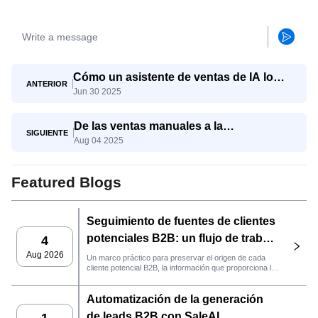
Cómo un asistente de ventas de IA lo
ANTERIOR
Jun 30 2025
ayuda a trabajar más inteligente, no más
difícil
De las ventas manuales a la
SIGUIENTE
Aug 04 2025
automatización inteligente: el
surgimiento de los agentes saleai
Featured Blogs
Seguimiento de fuentes de clientes
potenciales B2B: un flujo de trabajo
4
práctico de SaleAI
Aug 2026
Un marco práctico para preservar el origen de cada
cliente potencial B2B, la información que proporciona la
fuente y la siguiente acción de ventas que debe llevarse
a cabo en SaleAI.
Automatización de la generación
de leads B2B con SaleAI