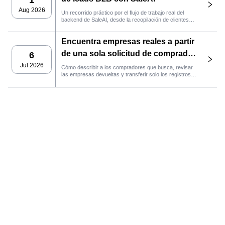
1
Aug 2026
Un recorrido práctico por el flujo de trabajo real del
backend de SaleAI, desde la recopilación de clientes
potenciales de múltiples fuentes y los activos de datos
persistentes hasta el contacto por correo electrónico, la
Encuentra empresas reales a partir
gestión del CRM y el seguimiento del rendimiento.
de una sola solicitud de comprador
6
con el agente de SaleAI
Jul 2026
Cómo describir a los compradores que busca, revisar
las empresas devueltas y transferir solo los registros
LeadFinder.
que cumplan los requisitos al siguiente flujo de trabajo
de SaleAI.