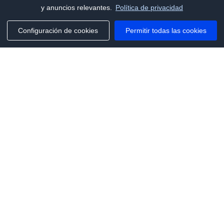
y anuncios relevantes.
Política de privacidad
Configuración de cookies
Permitir todas las cookies
Phone:
+1(341)231-2122
E-mail:
marketing@saleai.ai
Address:
7901 4TH ST N STE 300
ST.PETERSBURG,FL.US 33702