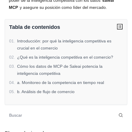
poder de la inteligencia competitiva con los datos
saleai
MCP
y asegure su posición como líder del mercado.
Tabla de contenidos
01
.
Introducción: por qué la inteligencia competitiva es
crucial en el comercio
02
.
¿Qué es la inteligencia competitiva en el comercio?
03
.
Cómo los datos de MCP de Saleai potencia la
inteligencia competitiva
04
.
a. Monitoreo de la competencia en tiempo real
05
.
b. Análisis de flujo de comercio
06
.
c. Benchmarking competitivo
07
.
d. Predicción del comportamiento de la competencia
08
.
Por qué la inteligencia competitiva es clave para el éxito
comercial