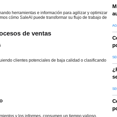
M
nando herramientas e información para agilizar y optimizar
a
emos cómo SaleAI puede transformar su flujo de trabajo de
i
AG
rocesos de ventas
C
s
p
l
SE
iendo clientes potenciales de baja calidad o clasificando
¿
s
SE
jo
C
p
e
uimientos y los informes, consumen un tiempo valioso.