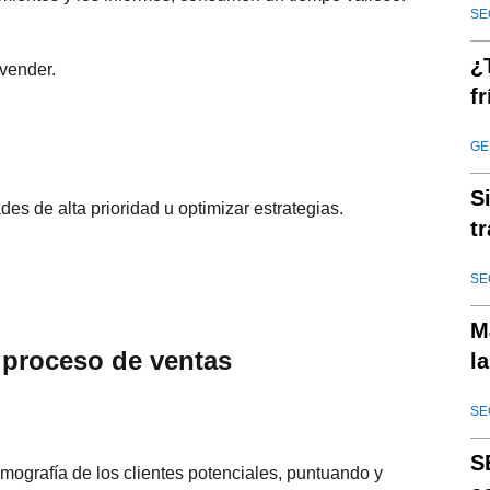
SE
¿
vender.
f
GE
S
ades de alta prioridad u optimizar estrategias.
t
2
SE
M
 proceso de ventas
l
l
SE
S
demografía de los clientes potenciales, puntuando y