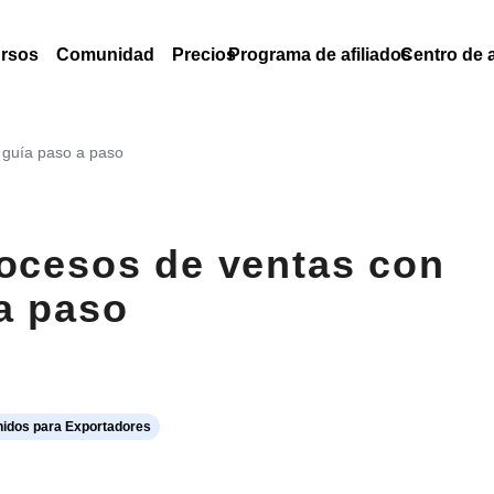
rsos
Comunidad
Precios
Programa de afiliados
Centro de 
 guía paso a paso
rocesos de ventas con
a paso
nidos para Exportadores