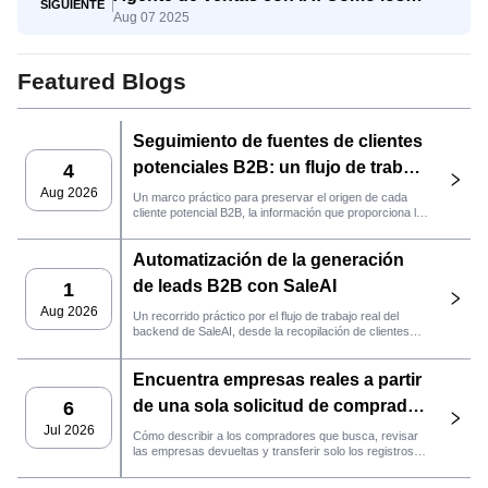
SIGUIENTE
Aug 07 2025
equipos de exportación cierran acuerdos
más rápido con SaleAI
Featured Blogs
Seguimiento de fuentes de clientes
potenciales B2B: un flujo de trabajo
4
práctico de SaleAI
Aug 2026
Un marco práctico para preservar el origen de cada
cliente potencial B2B, la información que proporciona la
fuente y la siguiente acción de ventas que debe llevarse
a cabo en SaleAI.
Automatización de la generación
de leads B2B con SaleAI
1
Aug 2026
Un recorrido práctico por el flujo de trabajo real del
backend de SaleAI, desde la recopilación de clientes
potenciales de múltiples fuentes y los activos de datos
persistentes hasta el contacto por correo electrónico, la
Encuentra empresas reales a partir
gestión del CRM y el seguimiento del rendimiento.
de una sola solicitud de comprador
6
con el agente de SaleAI
Jul 2026
Cómo describir a los compradores que busca, revisar
las empresas devueltas y transferir solo los registros
LeadFinder.
que cumplan los requisitos al siguiente flujo de trabajo
de SaleAI.