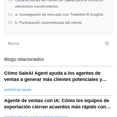
03
.
Características del núcleo de Saleai para el comercio
electrónico transfronterizo
04
.
a. Investigación de mercado con Tradelink AI Insights
05
.
b. Participación automatizada del cliente
06
.
c. Optimización de logística global
07
.
d. Enterprisescope para perfiles de socios y
compradores
08
.
Cómo saleai potencia el éxito de comercio electrónico
Blogs relacionados
transfronterizo
09
.
a. Expandirse a nuevos mercados
Cómo SaleAI Agent ayuda a los agentes de
10
.
b. Mejorar la participación del cliente
ventas a generar más clientes potenciales y
11
.
c. Plaineo de operaciones y logística
cotizaciones
AGENTE DE SALEAI
12
.
d. Obtenga una ventaja competitiva
13
.
e. Escala con confianza
Agente de ventas con IA: Cómo los equipos de
exportación cierran acuerdos más rápido con
14
.
Las mejores prácticas para el comercio electrónico
SaleAI
transfronterizo con saleai