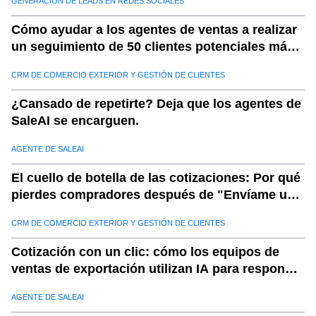
GENERACIÓN DE LEADS EN REDES SOCIALES
15
.
a. Realizar una investigación de mercado exhaustiva
Cómo ayudar a los agentes de ventas a realizar
16
.
b. Optimice sus campañas de marketing
un seguimiento de 50 clientes potenciales más
17
.
c. Concéntrese en la experiencia del cliente
por día
CRM DE COMERCIO EXTERIOR Y GESTIÓN DE CLIENTES
18
.
d. Colaborar con socios confiables
19
.
e. Monitorear y adaptar
¿Cansado de repetirte? Deja que los agentes de
SaleAI se encarguen.
20
.
industrias que se benefician de las soluciones de
comercio electrónico transfronterizo de Saleai
AGENTE DE SALEAI
21
.
a. Consumer Electronics
El cuello de botella de las cotizaciones: Por qué
22
.
b. Moda y ropa
pierdes compradores después de "Envíame una
23
.
c. Salud y bienestar
cotización"
CRM DE COMERCIO EXTERIOR Y GESTIÓN DE CLIENTES
24
.
d. Productos y muebles para el hogar
25
.
casos de uso de la vida real
Cotización con un clic: cómo los equipos de
ventas de exportación utilizan IA para responder
26
.
Por qué saleai es esencial para el comercio electrónico
en minutos
transfronterizo
AGENTE DE SALEAI
27
.
a. Insights de datos completos: