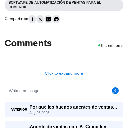
SOFTWARE DE AUTOMATIZACIÓN DE VENTAS PARA EL
COMERCIO
Compartir en
Comments
0
comments
Click to expand more
Por qué los buenos agentes de ventas
ANTERIOR
Aug 05 2025
aún tienen dificultades y cómo SaleAI
Agent les ayuda a triunfar
Agente de ventas con IA: Cómo los