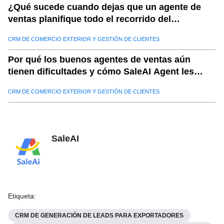
¿Qué sucede cuando dejas que un agente de
28
.
b. Automatización a escala:
ventas planifique todo el recorrido del
29
.
c. Soluciones personalizables:
comprador?
CRM DE COMERCIO EXTERIOR Y GESTIÓN DE CLIENTES
30
.
d. Adaptabilidad en tiempo real:
31
.
e. Resultados probados:
Por qué los buenos agentes de ventas aún
tienen dificultades y cómo SaleAI Agent les
32
.
Conclusión: desbloquear oportunidades globales con
ayuda a triunfar
saleai
CRM DE COMERCIO EXTERIOR Y GESTIÓN DE CLIENTES
SaleAI
Etiqueta
:
CRM DE GENERACIÓN DE LEADS PARA EXPORTADORES