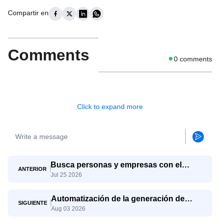
Compartir en
Comments
0
comments
Click to expand more
Busca personas y empresas con el
ANTERIOR
Jul 25 2026
agente de búsqueda de LinkedIn de
SaleAI.
Automatización de la generación de
SIGUIENTE
Aug 03 2026
leads B2B con SaleAI