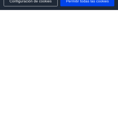
Configuración de cookies
Permitir todas las cookies
Phone:
+1(341)231-2122
E-mail:
marketing@saleai.ai
Address:
7901 4TH ST N STE 300
ST.PETERSBURG,FL.US 33702