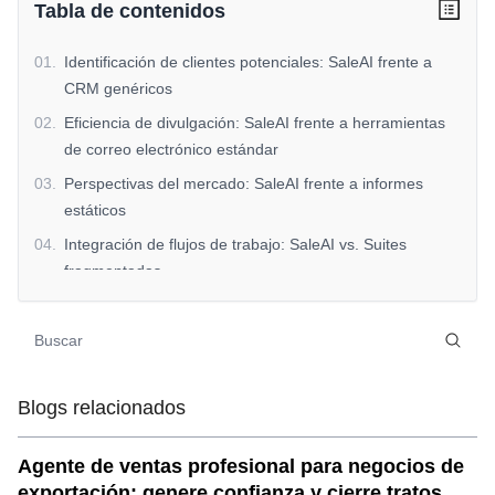
Tabla de contenidos
01
.
Identificación de clientes potenciales: SaleAI frente a
CRM genéricos
02
.
Eficiencia de divulgación: SaleAI frente a herramientas
de correo electrónico estándar
03
.
Perspectivas del mercado: SaleAI frente a informes
estáticos
04
.
Integración de flujos de trabajo: SaleAI vs. Suites
fragmentadas
05
.
Rentabilidad: SaleAI frente a plataformas de gama alta
06
.
Ventaja competitiva de SaleAI
07
.
Echa un vistazo a SaleAI's Edge
Blogs relacionados
Agente de ventas profesional para negocios de
exportación: genere confianza y cierre tratos