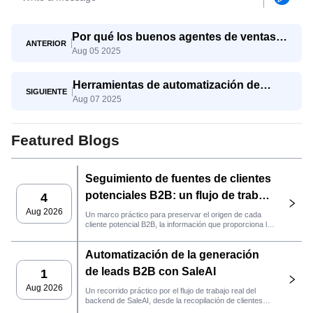
Por qué los buenos agentes de ventas
ANTERIOR
Aug 05 2025
aún tienen dificultades y cómo SaleAI
Agent les ayuda a triunfar
Herramientas de automatización de
SIGUIENTE
Aug 07 2025
exportaciones: qué usar y por qué SaleAI
lo combina todo
Featured Blogs
Seguimiento de fuentes de clientes
potenciales B2B: un flujo de trabajo
4
práctico de SaleAI
Aug 2026
Un marco práctico para preservar el origen de cada
cliente potencial B2B, la información que proporciona la
fuente y la siguiente acción de ventas que debe llevarse
a cabo en SaleAI.
Automatización de la generación
de leads B2B con SaleAI
1
Aug 2026
Un recorrido práctico por el flujo de trabajo real del
backend de SaleAI, desde la recopilación de clientes
potenciales de múltiples fuentes y los activos de datos