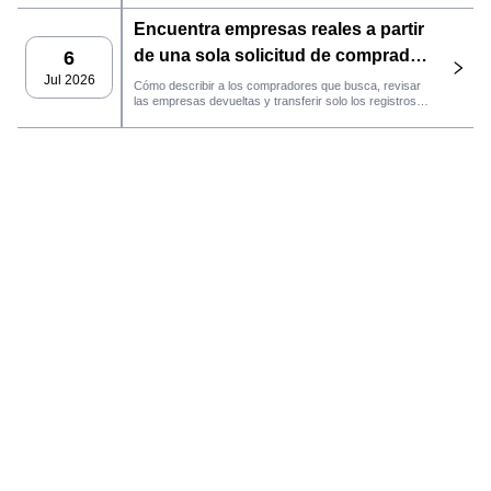
persistentes hasta el contacto por correo electrónico, la
Encuentra empresas reales a partir
gestión del CRM y el seguimiento del rendimiento.
de una sola solicitud de comprador
6
con el agente de SaleAI
Jul 2026
Cómo describir a los compradores que busca, revisar
las empresas devueltas y transferir solo los registros
LeadFinder.
que cumplan los requisitos al siguiente flujo de trabajo
de SaleAI.