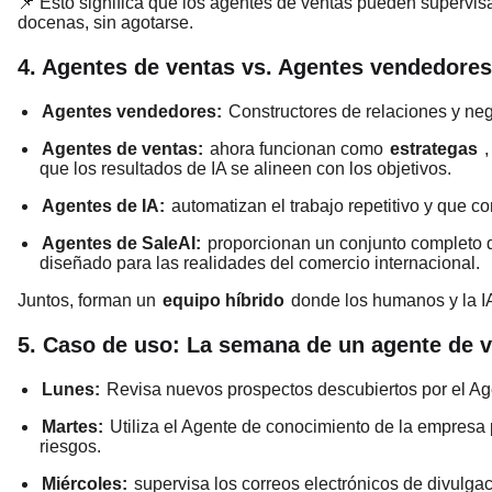
📌 Esto significa que los agentes de ventas pueden supervis
docenas, sin agotarse.
4. Agentes de ventas vs. Agentes vendedores
Agentes vendedores:
Constructores de relaciones y neg
Agentes de ventas:
ahora funcionan como
estrategas
,
que los resultados de IA se alineen con los objetivos.
Agentes de IA:
automatizan el trabajo repetitivo y que 
Agentes de SaleAI:
proporcionan un conjunto completo de
diseñado para las realidades del comercio internacional.
Juntos, forman un
equipo híbrido
donde los humanos y la I
5. Caso de uso: La semana de un agente de v
Lunes:
Revisa nuevos prospectos descubiertos por el A
Martes:
Utiliza el Agente de conocimiento de la empresa p
riesgos.
Miércoles:
supervisa los correos electrónicos de divulga