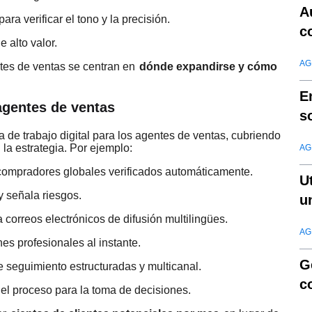
A
ra verificar el tono y la precisión.
c
 alto valor.
AG
ntes de ventas se centran en
dónde expandirse y cómo
E
agentes de ventas
s
S
 de trabajo digital para los agentes de ventas, cubriendo
la estrategia. Por ejemplo:
AG
ompradores globales verificados automáticamente.
U
y señala riesgos.
u
e
 correos electrónicos de difusión multilingües.
AG
es profesionales al instante.
G
seguimiento estructuradas y multicanal.
c
el proceso para la toma de decisiones.
S