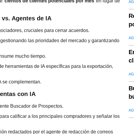
ar
cientos de clientes potenciales por mes
en lugar de
AG
R
 vs. Agentes de IA
p
ociadores, cruciales para cerrar acuerdos.
S
AG
 gestionando las prioridades del mercado y garantizando
E
consume mucho tiempo.
c
 herramientas de IA específicas para la exportación,
AG
A se complementan.
B
entas con IA
b
gente Buscador de Prospectos.
AG
ara calificar a los principales compradores y señalar los
ción redactados por el agente de redacción de correos