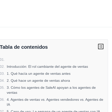
Tabla de contenidos
01
.
02
.
Introducción: El rol cambiante del agente de ventas
03
.
1. Qué hacía un agente de ventas antes
04
.
2. Qué hace un agente de ventas ahora
05
.
3. Cómo los agentes de SaleAI apoyan a los agentes de
ventas
06
.
4. Agentes de ventas vs. Agentes vendedores vs. Agentes de
IA
07
.
5. Caso de uso: La semana de un agente de ventas con IA