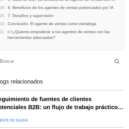
08
.
6. Beneficios de los agentes de ventas potenciados por IA
09
.
7. Desafíos y supervisión
10
.
Conclusión: El agente de ventas como estratega
11
.
👉¿Quieres empoderar a tus agentes de ventas con las
herramientas adecuadas?
logs relacionados
eguimiento de fuentes de clientes
otenciales B2B: un flujo de trabajo práctico
e SaleAI
ENTE DE SALEAI