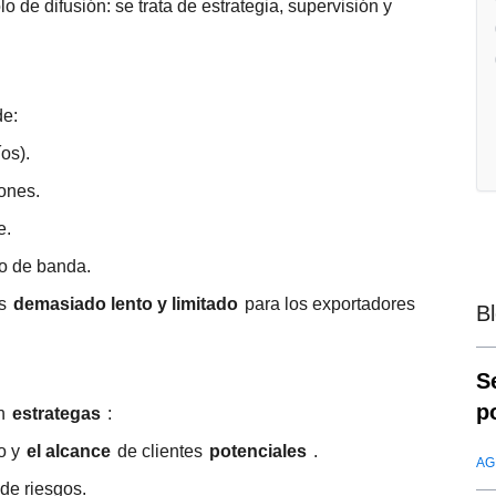
lo de difusión: se trata de estrategia, supervisión y
de:
os).
ones.
e.
ho de banda.
es
demasiado lento y limitado
para los exportadores
B
S
p
en
estrategas
:
d
to y
el alcance
de clientes
potenciales
.
AG
de riesgos.