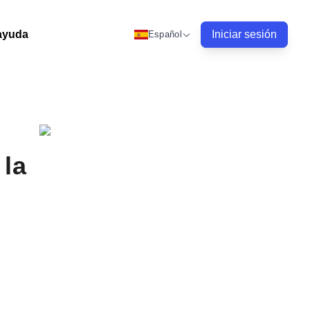
ayuda
Iniciar sesión
Español
 la