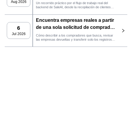
Aug 2026
Un recorrido práctico por el flujo de trabajo real del
backend de SaleAI, desde la recopilación de clientes
potenciales de múltiples fuentes y los activos de datos
persistentes hasta el contacto por correo electrónico, la
Encuentra empresas reales a partir
gestión del CRM y el seguimiento del rendimiento.
de una sola solicitud de comprador
6
con el agente de SaleAI
Jul 2026
Cómo describir a los compradores que busca, revisar
las empresas devueltas y transferir solo los registros
LeadFinder.
que cumplan los requisitos al siguiente flujo de trabajo
de SaleAI.