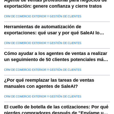
Agente de ventas profesional para negocios de
exportación: genere confianza y cierre tratos
12
.
b. Mayor eficiencia
13
.
c. Reducción de riesgos
CRM DE COMERCIO EXTERIOR Y GESTIÓN DE CLIENTES
14
.
d. Ventaja competitiva
Herramientas de automatización de
15
.
e. Crecimiento sostenible
exportaciones: qué usar y por qué SaleAI lo
16
.
industrias que se benefician de los big data en el
combina todo
CRM DE COMERCIO EXTERIOR Y GESTIÓN DE CLIENTES
comercio
17
.
a. Minorista y comercio electrónico
Cómo ayudar a los agentes de ventas a realizar
un seguimiento de 50 clientes potenciales más
18
.
b. Fabricación
por día
19
.
c. Logística y transporte
CRM DE COMERCIO EXTERIOR Y GESTIÓN DE CLIENTES
20
.
d. Exportar/import
¿Por qué reemplazar las tareas de ventas
21
.
e. Bienes de consumo
manuales con agentes de SaleAI?
22
.
El futuro de Big Data en el comercio global
CRM DE COMERCIO EXTERIOR Y GESTIÓN DE CLIENTES
23
.
Conclusión: Transforme su estrategia comercial con Big
Data de los datos de MCP de Saleai
El cuello de botella de las cotizaciones: Por qué
pierdes compradores después de "Envíame una