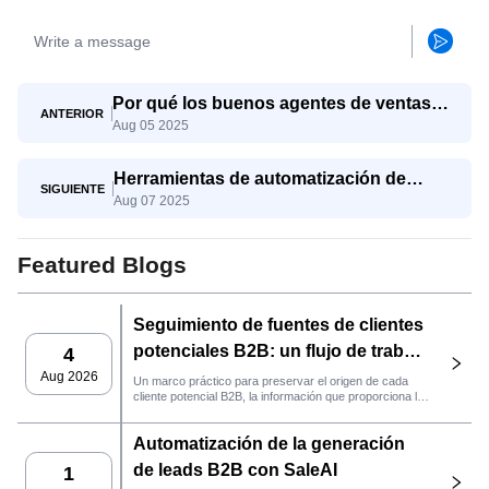
Por qué los buenos agentes de ventas
ANTERIOR
Aug 05 2025
aún tienen dificultades y cómo SaleAI
Agent les ayuda a triunfar
Herramientas de automatización de
SIGUIENTE
Aug 07 2025
exportaciones: qué usar y por qué SaleAI
lo combina todo
Featured Blogs
Seguimiento de fuentes de clientes
potenciales B2B: un flujo de trabajo
4
práctico de SaleAI
Aug 2026
Un marco práctico para preservar el origen de cada
cliente potencial B2B, la información que proporciona la
fuente y la siguiente acción de ventas que debe llevarse
a cabo en SaleAI.
Automatización de la generación
de leads B2B con SaleAI
1