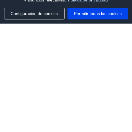
y anuncios relevantes.
Política de privacidad
Configuración de cookies
Permitir todas las cookies
Phone:
+1(341)231-2122
E-mail:
marketing@saleai.ai
Address:
7901 4TH ST N STE 300
ST.PETERSBURG,FL.US 33702