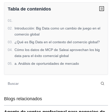
Tabla de contenidos
01
.
02
.
Introducción: Big Data como un cambio de juego en el
comercio global
03
.
¿Qué es Big Data en el contexto del comercio global?
04
.
Cómo los datos de MCP de Saleai aprovechan los big
data para el éxito comercial global
05
.
a. Análisis de oportunidades de mercado
06
.
b. Análisis predictivo para el pronóstico de la demanda
07
.
c. Benchmarking de la competencia
08
.
d. Optimización de la cadena de suministro
09
.
e. Gestión de riesgos en tiempo real
Blogs relacionados
10
.
Por qué Big Data es esencial para el comercio global
11
.
a. Toma de decisiones mejorada