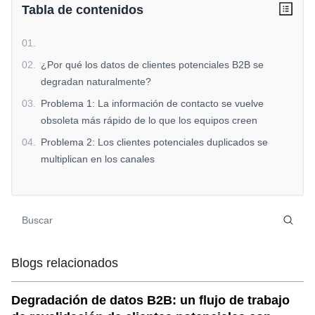
Tabla de contenidos
01
.
02
.
¿Por qué los datos de clientes potenciales B2B se
degradan naturalmente?
03
.
Problema 1: La información de contacto se vuelve
obsoleta más rápido de lo que los equipos creen
04
.
Problema 2: Los clientes potenciales duplicados se
multiplican en los canales
05
.
Problema 3: El contexto del liderazgo se pierde entre
equipos y sistemas
06
.
Problema 4: La puntuación de clientes potenciales se
vuelve menos fiable con el tiempo
07
.
Problema 5: Los equipos confunden el volumen de
Blogs relacionados
clientes potenciales con el valor de los clientes
potenciales
Degradación de datos B2B: un flujo de trabajo
08
.
Por qué el enriquecimiento continuo de datos es la única