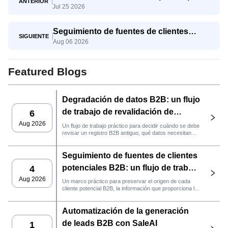
ANTERIOR
Jul 25 2026
palabra clave y región con SaleAI Google
Data Agent.
Seguimiento de fuentes de clientes
SIGUIENTE
Aug 06 2026
potenciales B2B: un flujo de trabajo
práctico de SaleAI
Featured Blogs
Degradación de datos B2B: un flujo
de trabajo de revalidación de
6
clientes potenciales con SaleAI
Aug 2026
Un flujo de trabajo práctico para decidir cuándo se debe
revisar un registro B2B antiguo, qué datos necesitan
nuevas pruebas y si el cliente potencial está listo para
la gestión de relaciones con el cliente (CRM) o para
Seguimiento de fuentes de clientes
contactarlo.
potenciales B2B: un flujo de trabajo
4
práctico de SaleAI
Aug 2026
Un marco práctico para preservar el origen de cada
cliente potencial B2B, la información que proporciona la
fuente y la siguiente acción de ventas que debe llevarse
a cabo en SaleAI.
Automatización de la generación
de leads B2B con SaleAI
1