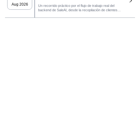
Aug 2026
Un recorrido práctico por el flujo de trabajo real del
backend de SaleAI, desde la recopilación de clientes
potenciales de múltiples fuentes y los activos de datos
persistentes hasta el contacto por correo electrónico, la
gestión del CRM y el seguimiento del rendimiento.