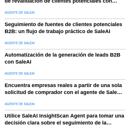
de revalidación de clientes potenciales con
solución a largo plazo
SaleAI
AGENTE DE SALEAI
09
.
Cómo SaleAI previene la degradación de los datos de
clientes potenciales
Seguimiento de fuentes de clientes potenciales
B2B: un flujo de trabajo práctico de SaleAI
10
.
Resumen
AGENTE DE SALEAI
Automatización de la generación de leads B2B
con SaleAI
AGENTE DE SALEAI
Encuentra empresas reales a partir de una sola
solicitud de comprador con el agente de SaleAI
LeadFinder.
AGENTE DE SALEAI
Utilice SaleAI InsightScan Agent para tomar una
decisión clara sobre el seguimiento de la
empresa.