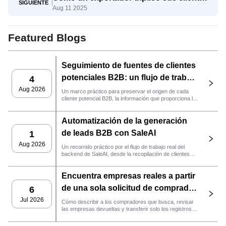
SIGUIENTE
Aug 11 2025
potenciales calificados con SaleAI Agent
para la generación de clientes
potenciales
Featured Blogs
Seguimiento de fuentes de clientes
potenciales B2B: un flujo de trabajo
4
práctico de SaleAI
Aug 2026
Un marco práctico para preservar el origen de cada
cliente potencial B2B, la información que proporciona la
fuente y la siguiente acción de ventas que debe llevarse
a cabo en SaleAI.
Automatización de la generación
de leads B2B con SaleAI
1
Aug 2026
Un recorrido práctico por el flujo de trabajo real del
backend de SaleAI, desde la recopilación de clientes
potenciales de múltiples fuentes y los activos de datos
persistentes hasta el contacto por correo electrónico, la
Encuentra empresas reales a partir
gestión del CRM y el seguimiento del rendimiento.
de una sola solicitud de comprador
6
con el agente de SaleAI
Jul 2026
Cómo describir a los compradores que busca, revisar
las empresas devueltas y transferir solo los registros
LeadFinder.
que cumplan los requisitos al siguiente flujo de trabajo
de SaleAI.