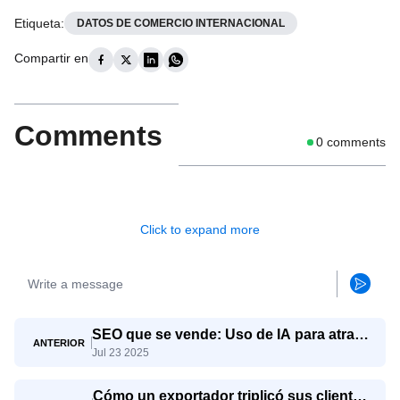
Etiqueta
:
DATOS DE COMERCIO INTERNACIONAL
Compartir en
Comments
0
comments
Click to expand more
SEO que se vende: Uso de IA para atraer
ANTERIOR
Jul 23 2025
consultas de exportación reales
Cómo un exportador triplicó sus clientes