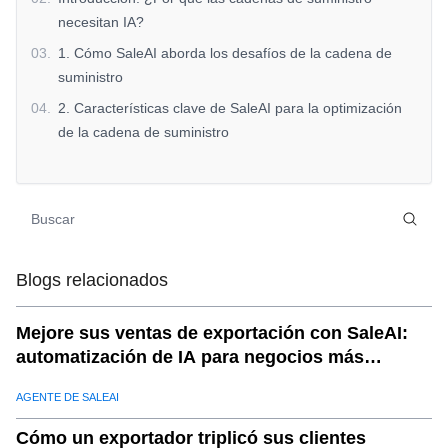
necesitan IA?
03
.
1. Cómo SaleAI aborda los desafíos de la cadena de
suministro
04
.
2. Características clave de SaleAI para la optimización
de la cadena de suministro
05
.
2.1 Previsión inteligente de la demanda
06
.
2.2 Gestión de inventario en tiempo real
07
.
2.3 Logística y optimización de rutas
08
.
2.4 Seguimiento y evaluación de proveedores
Blogs relacionados
09
.
2.5 Predicción y mitigación de riesgos
10
.
3. ¿Por qué elegir SaleAI para la optimización de la
Mejore sus ventas de exportación con SaleAI:
cadena de suministro?
automatización de IA para negocios más
11
.
4. El futuro de las cadenas de suministro con SaleAI
inteligentes
AGENTE DE SALEAI
12
.
Conclusión
Cómo un exportador triplicó sus clientes