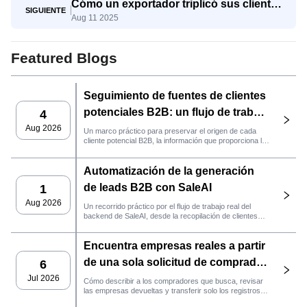
Cómo un exportador triplicó sus clientes
SIGUIENTE
Aug 11 2025
potenciales calificados con SaleAI Agent
para la generación de clientes
potenciales
Featured Blogs
Seguimiento de fuentes de clientes
potenciales B2B: un flujo de trabajo
4
práctico de SaleAI
Aug 2026
Un marco práctico para preservar el origen de cada
cliente potencial B2B, la información que proporciona la
fuente y la siguiente acción de ventas que debe llevarse
a cabo en SaleAI.
Automatización de la generación
de leads B2B con SaleAI
1
Aug 2026
Un recorrido práctico por el flujo de trabajo real del
backend de SaleAI, desde la recopilación de clientes
potenciales de múltiples fuentes y los activos de datos
persistentes hasta el contacto por correo electrónico, la
Encuentra empresas reales a partir
gestión del CRM y el seguimiento del rendimiento.
de una sola solicitud de comprador
6
con el agente de SaleAI
Jul 2026
Cómo describir a los compradores que busca, revisar
las empresas devueltas y transferir solo los registros
LeadFinder.
que cumplan los requisitos al siguiente flujo de trabajo