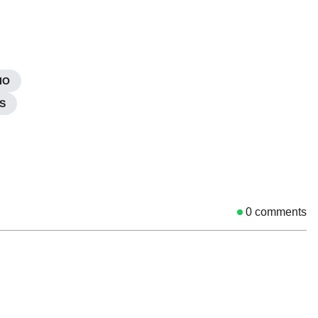
IO
S
0
comments