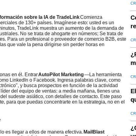
CR
C
formación sobre la IA de TradeLink
Comienza
rciales de 130+ países. Imagínese esto: usted es un
r
minutos, TradeLink muestra un aumento de la demanda de
ustriales. No se trata de ahogarte en números; Se trata de
p
es. Para un profesional o proveedor de comercio B2B, este
CR
 las que vale la pena dirigirse sin perder horas en
¿
m
onas en él. Entrar
AutoPilot Marketing
—La herramienta
CR
 como LinkedIn o Facebook. Ingresa palabras clave, como
rónico", y busca prospectos en función de la actividad
E
 líder del equipo de ventas: a media mañana, tienes una
el sudeste asiático, con detalles de contacto. Este paso
q
e, para que puedas concentrarte en la estrategia, no en el
"
CR
e
¿
lo es llegar a ellos de manera efectiva.
MailBlast