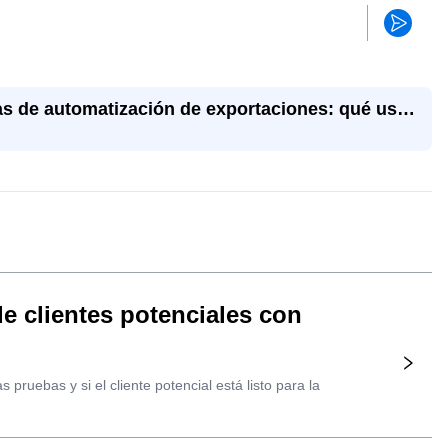
s de automatización de exportaciones: qué usar
aleAI lo combina todo
e clientes potenciales con
pruebas y si el cliente potencial está listo para la