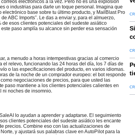
v
 correos electrónicos a la vez. Pero no es una explosión
es o industrias para darle un toque personal. Imagina que
c
 electrónico base sobre tu último producto, y MailBlast Pro
CR
 de ABC Imports". Le das a enviar y, para el almuerzo,
% de esos clientes potenciales del sudeste asiático
S
 este paso amplía su alcance sin perder esa sensación
c
CR
egar, a menudo a horas intempestivas gracias al comercio
 el relevo, funcionando las 24 horas del día, los 7 días de
P
ío o las especificaciones del producto, en varios idiomas.
t
horas de la noche de un comprador europeo: el bot responde
 como negociaciones de precios, para que usted las
a
e paso mantiene a los clientes potenciales calientes en
CR
al ni noches de insomnio.
e SaleAI lo ayudan a aprender y adaptarse. El seguimiento
sos clientes potenciales del sudeste asiático les encante
 de precios. Combine eso con las actualizaciones de
orte, y ajustará sus palabras clave en AutoPilot para la