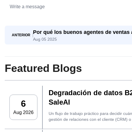
Por qué los buenos agentes de ventas a
ANTERIOR
Aug 05 2025
cómo SaleAI Agent les ayuda a triunfar
Featured Blogs
Degradación de datos B2B
SaleAI
6
Aug 2026
Un flujo de trabajo práctico para decidir cuá
gestión de relaciones con el cliente (CRM) o