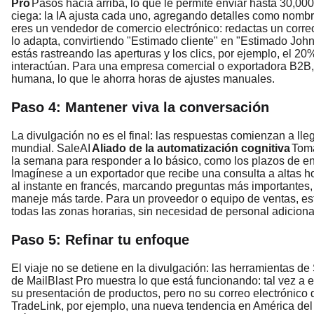
Pro
Pasos hacia arriba, lo que le permite enviar hasta 30,000
ciega: la IA ajusta cada uno, agregando detalles como nombr
eres un vendedor de comercio electrónico: redactas un correo
lo adapta, convirtiendo "Estimado cliente" en "Estimado John
estás rastreando las aperturas y los clics, por ejemplo, el 20
interactúan. Para una empresa comercial o exportadora B2B,
humana, lo que le ahorra horas de ajustes manuales.
Paso 4: Mantener viva la conversación
La divulgación no es el final: las respuestas comienzan a ll
mundial. SaleAI
Aliado de la automatización cognitiva
Toma
la semana para responder a lo básico, como los plazos de env
Imagínese a un exportador que recibe una consulta a altas 
al instante en francés, marcando preguntas más importantes,
maneje más tarde. Para un proveedor o equipo de ventas, est
todas las zonas horarias, sin necesidad de personal adicion
Paso 5: Refinar tu enfoque
El viaje no se detiene en la divulgación: las herramientas d
de MailBlast Pro muestra lo que está funcionando: tal vez a e
su presentación de productos, pero no su correo electrónico
TradeLink, por ejemplo, una nueva tendencia en América del N