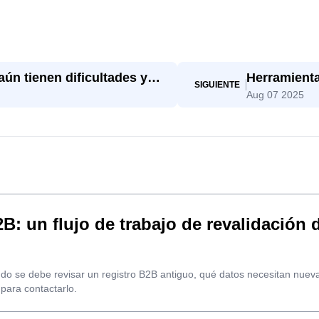
ún tienen dificultades y
Herramienta
SIGUIENTE
Aug 07 2025
y por qué S
: un flujo de trabajo de revalidación d
ndo se debe revisar un registro B2B antiguo, qué datos necesitan nuevas 
 para contactarlo.