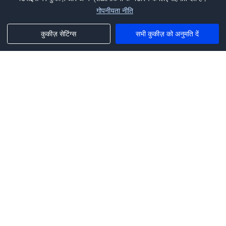
गोपनीयता नीति
कुकीज़ सेटिंग्स
सभी कुकीज़ को अनुमति दें
Phone:
+1(341)231-2122
E-mail:
marketing@saleai.ai
Address:
7901 4TH ST N STE 300
ST.PETERSBURG,FL.US 33702