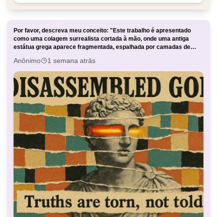
Por favor, descreva meu conceito: "Este trabalho é apresentado
como uma colagem surrealista cortada à mão, onde uma antiga
estátua grega aparece fragmentada, espalhada por camadas de
papel rasgado e recortes de revistas texturizados. As listras
Anônimo
1 semana atrás
douradas e vermelhas nos olhos da estátua são particularmente
impressionantes, destacando-se contra o meio-tom preto e branco e
o fundo colorido bloqueado. O texto usa uma fonte retro serif em
negrito, imitando manchetes de jornal, com letras sobrepostas,
linhas de base irregulares e uma composição geral ligeiramente
áspera. A imagem é plana e texturizado, caótico mas equilibrado,
criando uma atmosfera surrealista retro-moderna." Título do pôster:
"Deus desintegrado" Subtítulo: "A verdade é dilacerada, não
contada" Fonte: Serif em negrito ou xilogravura, alinhamento
irregular, camadas de impressão sobrepostas, com textura áspera e
ruído de impressão visível. "Por favor, crie quatro pôsteres visuais
principais para mim com layouts diferentes e um design
sofisticado."