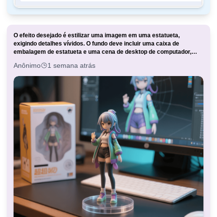
O efeito desejado é estilizar uma imagem em uma estatueta,
exigindo detalhes vívidos. O fundo deve incluir uma caixa de
embalagem de estatueta e uma cena de desktop de computador,
com uma interface de software de modelagem 3D exibindo um
Anônimo
1 semana atrás
rascunho do personagem correspondente. O objetivo é gerar
imagens hiper-realistas e altamente detalhadas que destacam a
forma, a cor e a textura da estatueta, recriando a atmosfera de um
ambiente de área de trabalho. A estatueta deve ser colocada sobre
uma base redonda de acrílico transparente. Quero que o material de
cloreto de polivinila (PVC) seja claramente visível.