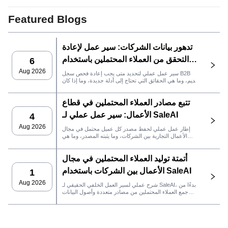
Featured Blogs
تدهور بيانات الشركات: سير عمل لإعادة
التحقق من العملاء المحتملين باستخدام
6
SaleAI
Aug 2026
سير عمل عملي لتحديد متى يجب إعادة فحص سجل B2B
قديم، وما هي الحقائق التي تحتاج إلى أدلة جديدة، وما إذا كان
العميل المحتمل جاهزًا لنظام إدارة علاقات العملاء أو للتواصل.
تتبع مصادر العملاء المحتملين في قطاع
الأعمال: سير عمل عملي لـ SaleAI
4
Aug 2026
إطار عمل عملي لحفظ مصدر كل عميل محتمل في مجال
الأعمال التجارية بين الشركات، وما يثبته المصدر، وما هي
إجراءات المبيعات التي يجب اتخاذها بعد ذلك في SaleAI.
أتمتة توليد العملاء المحتملين في مجال
الأعمال بين الشركات باستخدام SaleAI
1
Aug 2026
شرح عملي لسير العمل الخلفي الحقيقي لـ SaleAI، بدءًا من
جمع العملاء المحتملين من مصادر متعددة وأصول البيانات
الدائمة وصولاً إلى التواصل عبر البريد الإلكتروني، وملكية نظام
إدارة علاقات العملاء، وتتبع الأداء.