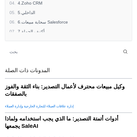
04
.
4.Zoho CRM
5.الداخلي
.
05
6.سحابة مبيعات Salesforce
.
06
7.أكتيف الحملة
.
07
8.لينكد إن Sales Navigator
.
08
9."إحصاءات Google" 4
.
09
10.الانجراف
.
10
11.ميلشمبانزي
.
11
المدونات ذات الصلة
وكيل مبيعات محترف لأعمال التصدير: بناء الثقة والفوز
بالصفقات
إدارة علاقات العملاء للتجارة الخارجية وإدارة العملاء
أدوات أتمتة التصدير: ما الذي يجب استخدامه ولماذا
يجمعها SaleAI