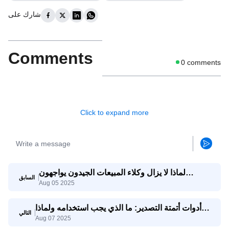
شارك على
Comments
0
comments
Click to expand more
لماذا لا يزال وكلاء المبيعات الجيدون يواجهون
السابق
Aug 05 2025
صعوبات؟ وكيف يساعدهم وكيل SaleAI على تحقيق
النجاح؟
أدوات أتمتة التصدير: ما الذي يجب استخدامه ولماذا
التالي
Aug 07 2025
يجمعها SaleAI