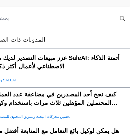
المدونات ذات الصل
عزز مبيعات التصدير لديك مع SaleAI: أتمتة الذ
الاصطناعي لأعمال أكثر ذكا
وكيل SALEAI
كيف نجح أحد المصدرين في مضاعفة عدد العملا
المحتملين المؤهلين ثلاث مرات باستخدام وكي
SaleAI لتوليد العملاء المحتملين
تحسين محركات البحث وتسويق المحتوى للمصد
هل يمكن لوكيل بائع التعامل مع المتابعة أفضل 