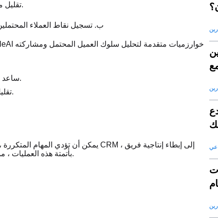
تقليل مخاطر فقدان العملاء المحتملين القيمة بسبب الأنظمة المجزأة.
؟
ب. تسجيل نقاط العملاء المحتملين
رين
ين
مع
S
ساعد فريق المبيعات على تحديد أولويات العملاء المحتملين الواعدين.
رين
تقليل الوقت الضائع على العملاء المحتملين ذوي القيمة المنخفضة.
دع
لك
يمكن أن تؤدي المهام المتكررة ، مثل رسائل
اعي
المبيعات الخاص بك. يقوم SaleAI بأتمتة هذه العمليات ، مما يسمح للفرق بالتركيز على البيع.
ات
ام
رين