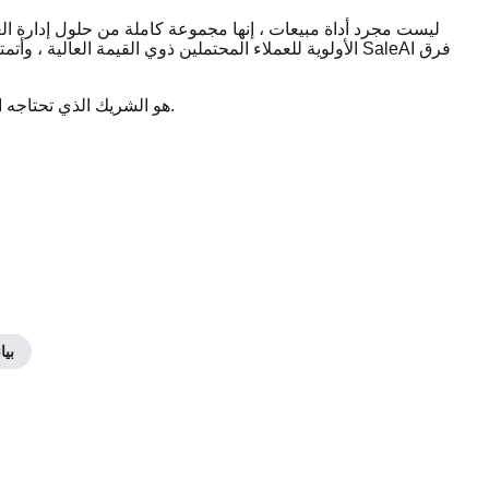
الأولوية للعملاء المحتملين ذوي القيمة العالية ، وأتمتة س
إذا كنت مستعدا لنقل إدارة قيادتك إلى المستوى التالي ، فإن SaleAI هو الشريك الذي تحتاجه.
بيا