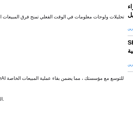
صطناعى في بناء
يل
رين
ء الاصطناعى لجذب
ة
رين
التعامل مع أحجام العملاء المحتملين المتزايدة دون إضافة تعقيد.