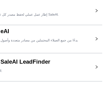
إطار عمل عملي لحفظ مصدر كل عميل محتمل في مجال الأعمال التجارية بين الشركات، وما يثبته المصدر، وما هي إجراءات المبيعات التي يجب اتخاذها بعد ذلك في SaleAI.
أتمتة توليد العملاء المحتملين في مجا
اعثر على شركات حقيقية من خلال طلب واحد من المشتري باستخدام وكيل leAI LeadFinder
كيفية وصف المشترين الذين تريدهم، ومراجعة الشركات التي تم إرجاعها، ونقل السجلات المؤهلة فقط إلى سير عمل SaleAI التالي.