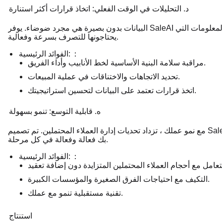
د. التحليلات في الوقت الفعلي: اتخاذ قرارات أكثر استنارة
البيانات بدون بصيرة هي مجرد ضوضاء. يوفر SaleAI تحليلات ولوحات معلومات في الوقت الفعلي تمنح فرق المبيعات المعلومات التي
يحتاجونها للتصرف بسرعة وفعالية.
：
الفوائد الرئيسية:
مراقبة سلامة البنية الأساسية لخط الأنابيب وأداء الفريق.
تحديد الاتجاهات والاختناقات في عملية المبيعات.
اتخذ قرارات تعتمد على البيانات لتحسين استراتيجيتك.
ه. قابلية التوسع: تنمو بسهولة
مع نمو عملك ، تزداد تحديات إدارة العملاء المحتملين. تم تصميم SaleAI للتوسع مع مؤسستك ، مما يضمن بقاء عملية المبيعات الخاصة
بك فعالة وفعالة في كل مرحلة.
：
الفوائد الرئيسية:
التكيف مع احتياجات الفرق الصغيرة والمؤسسات الكبيرة.
تقنية مستقبلية تنمو مع عملك.
استنتاج