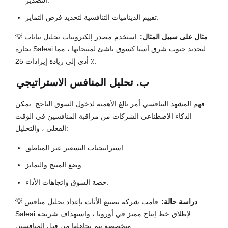
التصدير.
تقييم الديناميات التنافسية لتحديد فرص التمايز.
مثال على سبيل المثال:
استخدم مصدر إلكترونيات تحليل بيانات
💡
تجارة Saleai لتحديد جنوب شرق آسيا كسوق ناشئ لمنتجاتها ، مما
أدى إلى زيادة إيرادات 25 ٪.
ب. تحليل المنافس الاستراتيجي
فهم المشهد التنافسي أمر بالغ الأهمية لدخول السوق الناجح. تمكن
الذكاء الاصطناعى الشركات من مراقبة المنافسين في الوقت
الفعلي ، والتحليل:
استراتيجيات التسعير عبر المناطق.
وضع المنتج والتمايز.
حصة السوق واتجاهات الأداء.
دراسة حالة:
قامت شركة تصنيع الأثاث بإعداد تحليل منافس
💡
Saleai لإطلاق خط إنتاج مميز في أوروبا ، واستهداف شريحة
متخصصة يتم تجاهلها من قبل المنافسين.