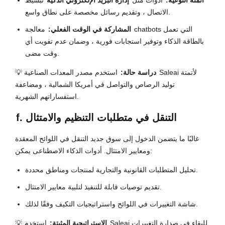
أتمتة التوعية:
أدوات مثل
إدارة البريد الإلكتروني الذكية
تبسيط
الاتصال ، وتقديم رسائل مخصصة على نطاق واسع.
المشاركة في الوقت الفعلي:
معالجة chatbots التي تعمل
بالطاقة الذكاء وتوفير استجابات فورية ، وضمان عدم تفويت أي
وقت مضى.
دراسة حالة:
استخدم مصدر المعدات الصناعية Saleai لأتمتة
💡
توليد الرصاص والتواصل في أمريكا الشمالية ، ومضاعفة
استفساراتهم الشهرية.
f. التنقل في متطلبات التنظيم والامتثال
غالبًا ما يتضمن الدخول إلى سوق جديد التنقل في اللوائح المعقدة
ومعايير الامتثال. أدوات الذكاء الاصطناعى يمكن:
تحليل المتطلبات القانونية والتجارية لمنتجات ومناطق محددة.
تقديم توصيات قابلة للتنفيذ لتلبية معايير الامتثال.
شاشة التغييرات في اللوائح واستراتيجيات التكيف وفقًا لذلك.
الإستراتيجية المثبتة:
استخدم Saleai للبقاء في صدارة التغييرات
💡