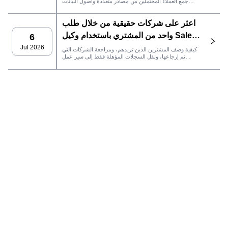
جمع العملاء المحتملين من مصادر متعددة وأصول البيانات
الدائمة وصولاً إلى التواصل عبر البريد الإلكتروني، وملكية نظام
إدارة علاقات العملاء، وتتبع الأداء.
اعثر على شركات حقيقية من خلال طلب
واحد من المشتري باستخدام وكيل SaleAI
6
LeadFinder
Jul 2026
كيفية وصف المشترين الذين تريدهم، ومراجعة الشركات التي
تم إرجاعها، ونقل السجلات المؤهلة فقط إلى سير عمل
SaleAI التالي.