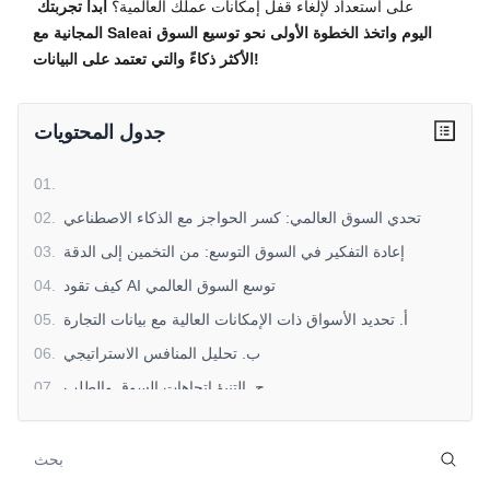
على استعداد لإلغاء قفل إمكانات عملك العالمية؟
ابدأ تجربتك
المجانية مع Saleai اليوم واتخذ الخطوة الأولى نحو توسيع السوق
الأكثر ذكاءً والتي تعتمد على البيانات!
جدول المحتويات
01
.
تحدي السوق العالمي: كسر الحواجز مع الذكاء الاصطناعي
.
02
إعادة التفكير في السوق التوسع: من التخمين إلى الدقة
.
03
كيف تقود AI توسع السوق العالمي
.
04
أ. تحديد الأسواق ذات الإمكانات العالية مع بيانات التجارة
.
05
ب. تحليل المنافس الاستراتيجي
.
06
ج. التنبؤ اتجاهات السوق والطلب
.
07
d. بناء استراتيجيات التسويق المترجمة
.
08
e. بسيط اكتشاف المشتري والتواصل
.
09
f. التنقل في متطلبات التنظيم والامتثال
.
10