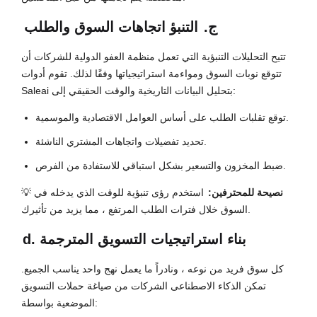
ج.
التنبؤ اتجاهات السوق والطلب
تتيح التحليلات التنبؤية التي تعمل منظمة العفو الدولية للشركات أن
تتوقع نوبات السوق ومواءمة استراتيجياتها وفقًا لذلك. تقوم أدوات
Saleai بتحليل البيانات التاريخية والوقت الحقيقي إلى:
توقع تقلبات الطلب على أساس العوامل الاقتصادية والموسمية.
تحديد تفضيلات واتجاهات المشتري الناشئة.
ضبط المخزون والتسعير بشكل استباقي للاستفادة من الفرص.
نصيحة للمحترفين:
استخدم رؤى تنبؤية للوقت الذي يدخله في
💡
السوق خلال فترات الطلب المرتفع ، مما يزيد من تأثيرك.
d. بناء استراتيجيات التسويق المترجمة
كل سوق فريد من نوعه ، ونادراً ما يعمل نهج واحد يناسب الجميع.
تمكن الذكاء الاصطناعى الشركات من صياغة حملات التسويق
الموضعية بواسطة: