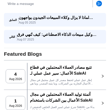
لماذا لا يزال وكلاء المبيعات الجيدون يواجهون
السابق
Aug 05 2025
صعوبات؟ وكيف يساعدهم وكيل SaleAI على تحقيق
النجاح؟
وكيل مبيعات الذكاء الاصطناعي: كيف تُنهي فرق
التالي
Aug 07 2025
التصدير الصفقات بشكل أسرع باستخدام SaleAI
Featured Blogs
تتبع مصادر العملاء المحتملين في قطاع
الأعمال: سير عمل عملي لـ SaleAI
4
Aug 2026
إطار عمل عملي لحفظ مصدر كل عميل محتمل في مجال
الأعمال التجارية بين الشركات، وما يثبته المصدر، وما هي
إجراءات المبيعات التي يجب اتخاذها بعد ذلك في SaleAI.
أتمتة توليد العملاء المحتملين في مجال
الأعمال بين الشركات باستخدام SaleAI
1
Aug 2026
شرح عملي لسير العمل الخلفي الحقيقي لـ SaleAI، بدءًا من