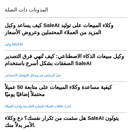
عائد الاستثمار من توسيع السوق AI-driven
.
11
المدونات ذات الصلة
لماذا saleai هو الشريك المثالي لتوسيع السوق العالمي
.
12
كيف يساعد وكيل SaleAI وكلاء المبيعات على توليد
تطلع إلى الأمام: مستقبل AI في توسيع السوق
.
13
المزيد من العملاء المحتملين وعروض الأسعار
الخلاصة: مقياس أذكى مع AI
.
14
وكيل SALEAI
وكيل مبيعات الذكاء الاصطناعي: كيف تُنهي فرق التصدير
الصفقات بشكل أسرع باستخدام SaleAI
جيل الرصاص في وسائل التواصل الاجتماعي
كيفية مساعدة وكلاء المبيعات على متابعة 50 عميلاً
محتملاً إضافيًا يوميًا
إدارة علاقات العملاء للتجارة الخارجية وإدارة العملاء
هل سئمت من تكرار نفسك؟ دع وكلاء SaleAI يتولون
الأمر بدلاً منك.