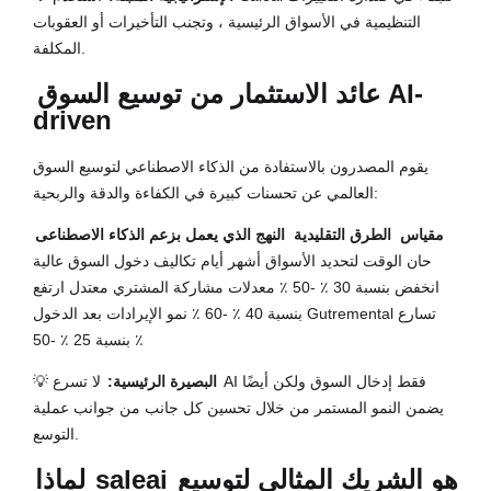
التنظيمية في الأسواق الرئيسية ، وتجنب التأخيرات أو العقوبات
المكلفة.
عائد الاستثمار من
توسيع السوق AI-
driven
يقوم المصدرون بالاستفادة من الذكاء الاصطناعي لتوسيع السوق
العالمي عن تحسنات كبيرة في الكفاءة والدقة والربحية:
مقياس
الطرق التقليدية
النهج الذي يعمل بزعم الذكاء الاصطناعى
حان الوقت لتحديد الأسواق أشهر أيام تكاليف دخول السوق عالية
انخفض بنسبة 30 ٪ -50 ٪ معدلات مشاركة المشتري معتدل ارتفع
بنسبة 40 ٪ -60 ٪ نمو الإيرادات بعد الدخول Gutremental تسارع
بنسبة 25 ٪ -50 ٪
البصيرة الرئيسية:
لا تسرع AI فقط إدخال السوق ولكن أيضًا
💡
يضمن النمو المستمر من خلال تحسين كل جانب من جوانب عملية
التوسع.
هو الشريك المثالي لتوسيع
saleai
لماذا