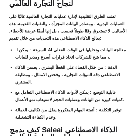
لنجاح التجارة العالمي
تعتمد الطرق التقليدية لإدارة عمليات التجارة العالمية غالبًا على
العمليات اليدوية ، ومصادر البيانات المجزأة ، والتقنيات القديمة. هذه
الأساليب لا تستغرق وقتًا طويلاً فحسب ، بل إنها أيضًا عرضة للأخطاء.
يعالج الذكاء الاصطناعى هذه التحديات من خلال تقديم:
السرعة
: يمكن لـ AI معالجة البيانات وتحليلها في الوقت الفعلي
، مما يتيح للشركات اتخاذ قرارات أسرع ومدير للبيانات.
الدقة
: من خلال القضاء على الخطأ البشري ، يحسن الذكاء
الاصطناعى دقة التنبؤات التجارية ، وفحص الامتثال ، ومطابقة
المشتري.
قابلية التوسع
: يمكن لأدوات الذكاء الاصطناعي التعامل مع
كميات كبيرة من البيانات وعمليات الحجم لاستيعاب نمو الأعمال.
توفير التكلفة
: أتمتة المهام المتكررة يقلل من تكاليف العمالة
وعدم الكفاءة التشغيلية.
كيف يدمج Saleai الذكاء الاصطناعي