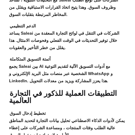
مع التحليلات التنبؤية ، تساعد Saleai الشركات على توقع الطلب
وظروف السوق. وهذا يتيح اتخاذ القرارات الاستباقية ويقلل من
المخاطر المرتبطة بتقلبات السوق.
الدعم التنظيمي
يساعد Saleai الشركات في التنقل في لوائح التجارة المعقدة من
خلال توفير التحديثات في الوقت الفعلي وفحوصات الامتثال. هذا
يقلل من خطر التأخير والعقوبات.
أتمتة التسويق المتكاملة
يجمع Saleai بين AI مع أدوات التسويق الآلية لتقديم التوعية
الشخصية عبر منصات مثل البريد الإلكتروني و WhatsApp و
LinkedIn. هذا يعزز المشاركة ويزيد من معدلات التحويل.
التطبيقات العملية للذكور في التجارة
العالمية
تخطيط إدخال السوق
يمكن لأدوات الذكاء الاصطناعي تحليل بيانات التجارة لتحديد المناطق
عالية الطلب وفئات المنتجات ، ومساعدة الشركات على إعطاء