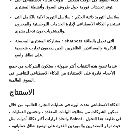
ذكاء السوق في الوقت الفعلي
: أدوات الذكاء الاصطناعي التي
توفر تحديثات فورية حول ظروف السوق وأنشطة المشتري.
سلاسل التوريد ذاتية الحكم
: سلاسل التوريد الآلية بالكامل التي
تستخدم الذكاء الاصطناعي لإدارة الخدمات اللوجستية والمخزون
والمشتريات دون تدخل بشري.
: chatbots التي تعمل بالطاقة
مشاركة المشتري المحسنة
الذكرية والمساعدين الظاهريين الذين يقدمون تجارب شخصية
على نطاق واسع.
عندما تصبح هذه التقنيات أكثر سهولة ، ستكون الشركات من جميع
الأحجام قادرة على الاستفادة من الذكاء الاصطناعي للتنافس في
السوق العالمية.
الاستنتاج
الذكاء الاصطناعي تحدث ثورة في عمليات التجارة العالمية من خلال
تمكين الشركات من معالجة البيانات المعقدة ، وتحسين العمليات ،
واتخاذ قرارات أكثر ذكاءً. أدوات مثل Saleai في طليعة هذا التحول ،
حيث توفر للمصدرين والموردين القدرة على توسيع نطاق عملياتهم ،