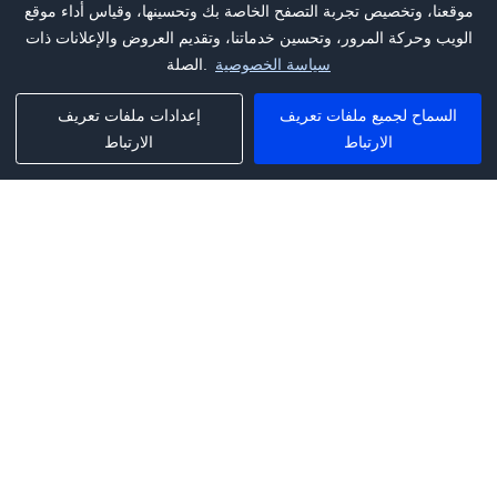
موقعنا، وتخصيص تجربة التصفح الخاصة بك وتحسينها، وقياس أداء موقع
الويب وحركة المرور، وتحسين خدماتنا، وتقديم العروض والإعلانات ذات
سياسة الخصوصية
الصلة.
السماح لجميع ملفات تعريف
إعدادات ملفات تعريف
الارتباط
الارتباط
Phone:
+1(341)231-2122
E-mail:
marketing@saleai.ai
Address:
7901 4TH ST N STE 300