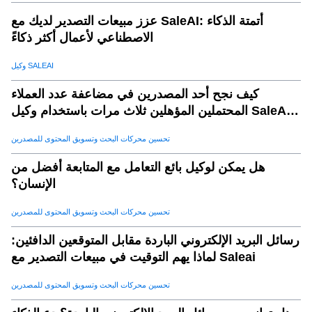
جيم - تحسين اتخاذ القرارات
.
12
عزز مبيعات التصدير لديك مع SaleAI: أتمتة الذكاء
د. قابلية التوسع
.
13
الاصطناعي لأعمال أكثر ذكاءً
4. تطبيقات العالم الحقيقي لمنظمة الذكاء الاصطناعي في
.
14
المبيعات الدولية
وكيل SALEAI
أ. إدارة العملاء المحتملين
.
15
كيف نجح أحد المصدرين في مضاعفة عدد العملاء
ب. التنبؤ بالمبيعات
.
16
المحتملين المؤهلين ثلاث مرات باستخدام وكيل SaleAI
لتوليد العملاء المحتملين
جيم - التوعية الشخصية
.
17
تحسين محركات البحث وتسويق المحتوى للمصدرين
د. التحليل التنافسي
.
18
هل يمكن لوكيل بائع التعامل مع المتابعة أفضل من
5. لماذا تختار SaleAI للمبيعات الدولية؟
.
19
الإنسان؟
6. الشروع في استخدام الذكاء الاصطناعي للمبيعات الدولية
.
20
تحسين محركات البحث وتسويق المحتوى للمصدرين
الخلاصة: مستقبل المبيعات الدولية مدفوع الذكاء الاصطناعي
.
21
رسائل البريد الإلكتروني الباردة مقابل المتوقعين الدافئين:
لماذا يهم التوقيت في مبيعات التصدير مع Saleai
تحسين محركات البحث وتسويق المحتوى للمصدرين