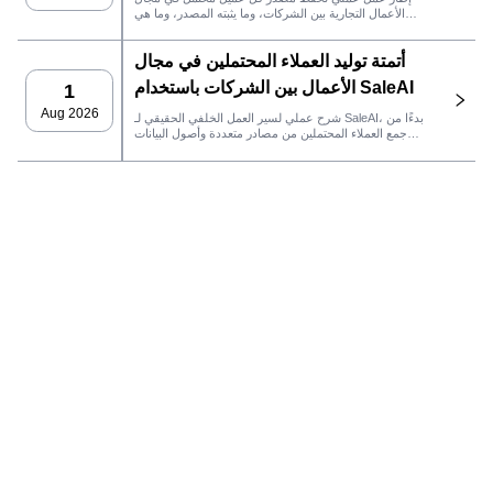
الأعمال التجارية بين الشركات، وما يثبته المصدر، وما هي
إجراءات المبيعات التي يجب اتخاذها بعد ذلك في SaleAI.
أتمتة توليد العملاء المحتملين في مجال
الأعمال بين الشركات باستخدام SaleAI
1
Aug 2026
شرح عملي لسير العمل الخلفي الحقيقي لـ SaleAI، بدءًا من
جمع العملاء المحتملين من مصادر متعددة وأصول البيانات
الدائمة وصولاً إلى التواصل عبر البريد الإلكتروني، وملكية نظام
إدارة علاقات العملاء، وتتبع الأداء.