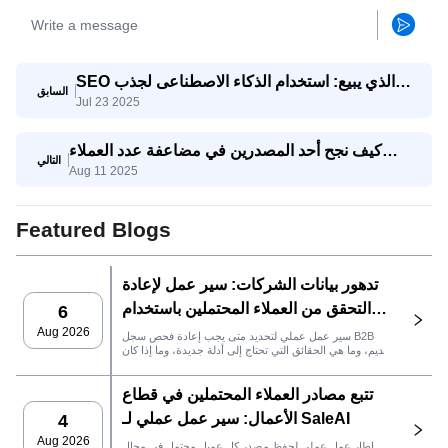
SEO الذي يبيع: استخدام الذكاء الاصطناعى لجذب
السابق
Jul 23 2025
استفسارات تصدير حقيقية
كيف نجح أحد المصدرين في مضاعفة عدد العملاء
التالي
Aug 11 2025
المحتملين المؤهلين ثلاث مرات باستخدام وكيل
SaleAI لتوليد العملاء المحتملين
Featured Blogs
تدهور بيانات الشركات: سير عمل لإعادة
التحقق من العملاء المحتملين باستخدام
6
SaleAI
Aug 2026
سير عمل عملي لتحديد متى يجب إعادة فحص سجل B2B
قديم، وما هي الحقائق التي تحتاج إلى أدلة جديدة، وما إذا كان
العميل المحتمل جاهزًا لنظام إدارة علاقات العملاء أو للتواصل.
تتبع مصادر العملاء المحتملين في قطاع
الأعمال: سير عمل عملي لـ SaleAI
4
Aug 2026
إطار عمل عملي لحفظ مصدر كل عميل محتمل في مجال