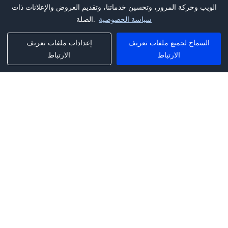
الويب وحركة المرور، وتحسين خدماتنا، وتقديم العروض والإعلانات ذات
سياسة الخصوصية
الصلة.
السماح لجميع ملفات تعريف
إعدادات ملفات تعريف
الارتباط
الارتباط
Phone:
+1(341)231-2122
E-mail:
marketing@saleai.ai
Address:
7901 4TH ST N STE 300
ST.PETERSBURG,FL.US 33702