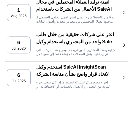
أتمتة توليد العملاء المحتملين في مجال
الأعمال بين الشركات باستخدام SaleAI
1
Aug 2026
شرح عملي لسير العمل الخلفي الحقيقي لـ SaleAI، بدءًا من
جمع العملاء المحتملين من مصادر متعددة وأصول البيانات
الدائمة وصولاً إلى التواصل عبر البريد الإلكتروني، وملكية نظام
إدارة علاقات العملاء، وتتبع الأداء.
اعثر على شركات حقيقية من خلال طلب
واحد من المشتري باستخدام وكيل SaleAI
6
LeadFinder
Jul 2026
كيفية وصف المشترين الذين تريدهم، ومراجعة الشركات التي
تم إرجاعها، ونقل السجلات المؤهلة فقط إلى سير عمل
SaleAI التالي.
استخدم وكيل SaleAI InsightScan
لاتخاذ قرار واضح بشأن متابعة الشركة
6
Jul 2026
إجراء مسح مركز للشركة لتحديد ما إذا كان ينبغي إجراء
المزيد من البحث، أو الاتصال بالحساب، أو الاحتفاظ به، أو
رفضه.