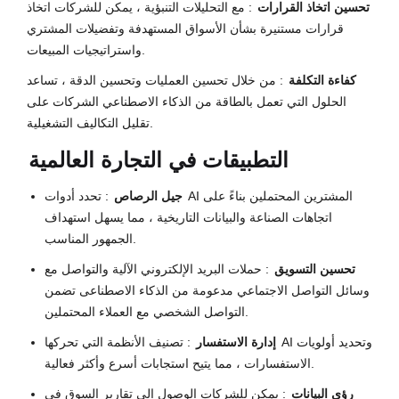
تحسين اتخاذ القرارات
: مع التحليلات التنبؤية ، يمكن للشركات اتخاذ
قرارات مستنيرة بشأن الأسواق المستهدفة وتفضيلات المشتري
واستراتيجيات المبيعات.
كفاءة التكلفة
: من خلال تحسين العمليات وتحسين الدقة ، تساعد
الحلول التي تعمل بالطاقة من الذكاء الاصطناعي الشركات على
تقليل التكاليف التشغيلية.
التطبيقات في التجارة العالمية
جيل الرصاص
: تحدد أدوات AI المشترين المحتملين بناءً على
اتجاهات الصناعة والبيانات التاريخية ، مما يسهل استهداف
الجمهور المناسب.
تحسين التسويق
: حملات البريد الإلكتروني الآلية والتواصل مع
وسائل التواصل الاجتماعي مدعومة من الذكاء الاصطناعى تضمن
التواصل الشخصي مع العملاء المحتملين.
إدارة الاستفسار
: تصنيف الأنظمة التي تحركها AI وتحديد أولويات
الاستفسارات ، مما يتيح استجابات أسرع وأكثر فعالية.
رؤى البيانات
: يمكن للشركات الوصول إلى تقارير السوق في