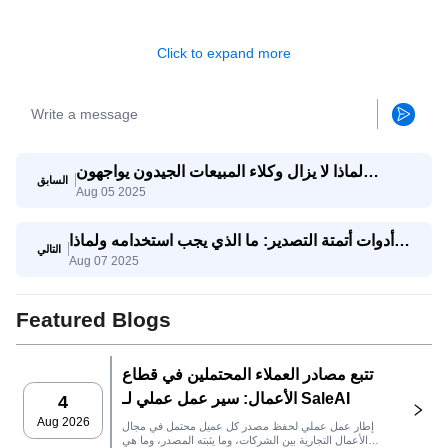
Click to expand more
لماذا لا يزال وكلاء المبيعات الجيدون يواجهون
السابق
Aug 05 2025
صعوبات؟ وكيف يساعدهم وكيل SaleAI على تحقيق
النجاح؟
أدوات أتمتة التصدير: ما الذي يجب استخدامه ولماذا
التالي
Aug 07 2025
يجمعها SaleAI
Featured Blogs
تتبع مصادر العملاء المحتملين في قطاع
الأعمال: سير عمل عملي لـ SaleAI
4
Aug 2026
إطار عمل عملي لحفظ مصدر كل عميل محتمل في مجال
الأعمال التجارية بين الشركات، وما يثبته المصدر، وما هي