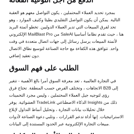
بمجرد تحديد العملاء المحتملين ، يكون التواصل معهم هو العقبة
التالية. يمكن أن يكون التواصل التقليدي بطيئا وكثيف الموارد ، وهو
تحد لفرق المبيعات التي تدير العملاء الدوليين. تخطو أتمتة البريد
الإلكتروني MailBlast Pro من SaleAI هنا ، حيث تقدم نظاما أساسيا
لأتمتة المبيعات يرسل رسائل إلى جهات اتصال متعددة في وقت
واحد. تتوافق هذه الكفاءة مع حاجة الصناعة لتوسيع نطاق الاتصال
دون تعقيد إضافي.
الطلب على فهم السوق
في التجارة العالمية ، تعد معرفة السوق أمرا بالغ الأهمية - تتغير
الاتجاهات ، وتختلف الفرص حسب المنطقة. تحتاج فرق B2B إلى
رؤى لتوجيه جيل العملاء المحتملين ، وليس مجرد التخمينات
العشوائية. يوفر TradeLink الذكاء الاصطناعي Insights ذلك من
خلال تحليلات بيانات التجارة ، وتحليل أنماط التداول لإبلاغ
الاستراتيجيات. إنها أداة تدعم القرارات ، وتلبي دعوة الصناعة لأدوات
مبيعات التجارة الإلكترونية عبر الحدود المستندة إلى البيانات.