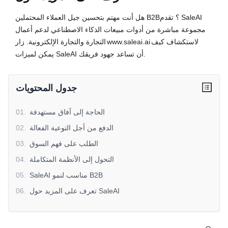
هل أنت مهتم بتحسين جيل العملاء المحتملين B2B؟ تقدم SaleAI
مجموعة مباشرة من أدوات مبيعات الذكاء الاصطناعي لدعم أعمال
لاستكشاف كيف
www.saleai.ai
التجارة والتجارة الإلكترونية. زار
يمكن لميزات SaleAI أن تساعد جهود فريقك.
جدول المحتويات
الحاجة إلى آفاق مستهدفة
.
01
الدفع من أجل التوعية الفعالة
.
02
الطلب على فهم السوق
.
03
التحول إلى الأنظمة المتكاملة
.
04
SaleAI مناسب لنمو B2B
.
05
تعرف على المزيد حول SaleAI
.
06