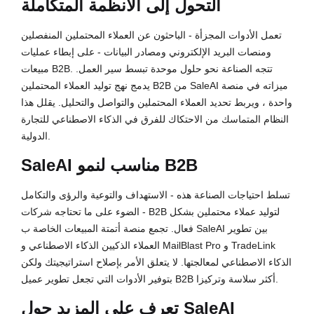
التحول إلى الأنظمة المتكاملة
تعمل الأدوات المجزأة - الباحثون عن العملاء المحتملين المنفصلين
ومنصات البريد الإلكتروني ومصادر البيانات - على إبطاء عمليات
مبيعات B2B. تتجه الصناعة نحو حلول موحدة تبسط سير العمل.
يدمج نهج توليد العملاء المحتملين B2B من SaleAI ميزاته في منصة
واحدة ، ويربط تحديد العملاء المحتملين والتواصل والتحليل. يقلل هذا
النظام المتماسك من الاحتكاك للفرق في الذكاء الاصطناعي للتجارة
الدولية.
SaleAI مناسب لنمو B2B
تسلط احتياجات الصناعة هذه - الاستهداف والتوعية والرؤى والتكامل
- الضوء على ما تحتاجه شركات B2B لتوليد عملاء محتملين بشكل
فعال. تجمع منصة أتمتة المبيعات الخاصة ب SaleAI بين تطوير
العملاء الذكيين الذكاء الاصطناعي و MailBlast Pro و TradeLink
الذكاء الاصطناعي لمعالجتها. لا يتعلق الأمر بإصلاح استراتيجيتك ولكن
بتوفير الأدوات التي تجعل تطوير عميل B2B أكثر سلاسة وتركيزا.
تعرف على المزيد حول SaleAI