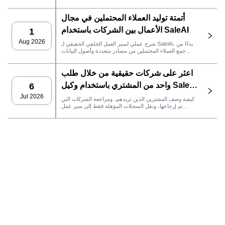
إجراءات المبيعات التي يجب اتخاذها بعد ذلك في SaleAI.
أتمتة توليد العملاء المحتملين في مجال
الأعمال بين الشركات باستخدام SaleAI
1
Aug 2026
شرح عملي لسير العمل الخلفي الحقيقي لـ SaleAI، بدءًا من
جمع العملاء المحتملين من مصادر متعددة وأصول البيانات
الدائمة وصولاً إلى التواصل عبر البريد الإلكتروني، وملكية نظام
إدارة علاقات العملاء، وتتبع الأداء.
اعثر على شركات حقيقية من خلال طلب
واحد من المشتري باستخدام وكيل SaleAI
6
LeadFinder
Jul 2026
كيفية وصف المشترين الذين تريدهم، ومراجعة الشركات التي
تم إرجاعها، ونقل السجلات المؤهلة فقط إلى سير عمل
SaleAI التالي.