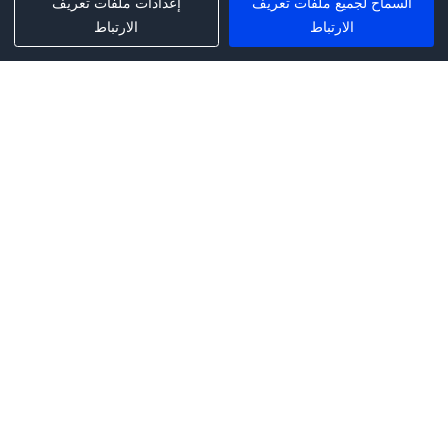
السماح لجميع ملفات تعريف
إعدادات ملفات تعريف
الارتباط
الارتباط
Phone:
+1(341)231-2122
E-mail:
marketing@saleai.ai
Address:
7901 4TH ST N STE 300
ST.PETERSBURG,FL.US 33702