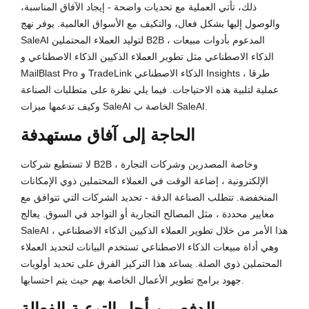
ذلك، تأتي العملية مع تحديات واضحة - إيجاد الآفاق المناسبة،
والوصول إليها بشكل فعال، والتكيف مع الأسواق العالمية. يوفر نهج
SaleAI لتوليد العملاء المحتملين B2B ، المدعوم بأدوات مبيعات
الذكاء الاصطناعي مثل تطوير العملاء الذكيين الذكاء الاصطناعي و
MailBlast Pro و TradeLink الذكاء الاصطناعي Insights ، طرقا
عملية لتلبية هذه الاحتياجات. فيما يلي نظرة على متطلبات الصناعة
وكيف تدعمها ميزات SaleAI الخاصة ب SaleAI.
الحاجة إلى آفاق مستهدفة
لا تستطيع شركات B2B ، وخاصة المصدرين وشركات التجارة
الإلكترونية ، إضاعة الوقت في العملاء المحتملين ذوي الإمكانات
المنخفضة. تتطلب الصناعة الدقة - تحديد الشركات التي تتوافق مع
معايير محددة ، مثل المصالح التجارية أو التواجد في السوق. يعالج
SaleAI هذا الأمر من خلال تطوير العملاء الذكيين الذكاء الاصطناعي ،
وهي أداة مبيعات الذكاء الاصطناعي تستخدم البيانات لتحديد العملاء
المحتملين ذوي الصلة. يساعد هذا التركيز الفرق على تحديد أولويات
جهود برامج تطوير الأعمال الخاصة بهم حيث يتم احتسابها.
الدفع من أجل التوعية الفعالة