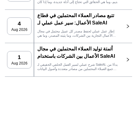
قديم، وما هي الحقائق التي تحتاج إلى أدلة جديدة، وما إذا كان
العميل المحتمل جاهزًا لنظام إدارة علاقات العملاء أو للتواصل.
تتبع مصادر العملاء المحتملين في قطاع
الأعمال: سير عمل عملي لـ SaleAI
4
Aug 2026
إطار عمل عملي لحفظ مصدر كل عميل محتمل في مجال
الأعمال التجارية بين الشركات، وما يثبته المصدر، وما هي
إجراءات المبيعات التي يجب اتخاذها بعد ذلك في SaleAI.
أتمتة توليد العملاء المحتملين في مجال
الأعمال بين الشركات باستخدام SaleAI
1
Aug 2026
شرح عملي لسير العمل الخلفي الحقيقي لـ SaleAI، بدءًا من
جمع العملاء المحتملين من مصادر متعددة وأصول البيانات
الدائمة وصولاً إلى التواصل عبر البريد الإلكتروني، وملكية نظام
إدارة علاقات العملاء، وتتبع الأداء.