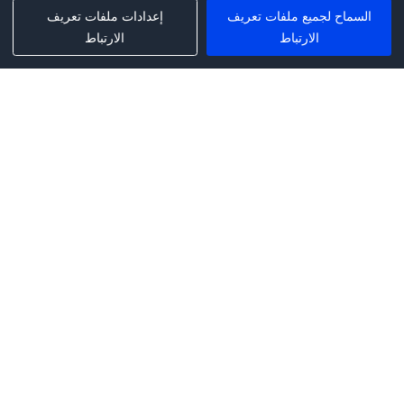
السماح لجميع ملفات تعريف
إعدادات ملفات تعريف
الارتباط
الارتباط
Phone:
+1(341)231-2122
E-mail:
marketing@saleai.ai
Address:
7901 4TH ST N STE 300
ST.PETERSBURG,FL.US 33702