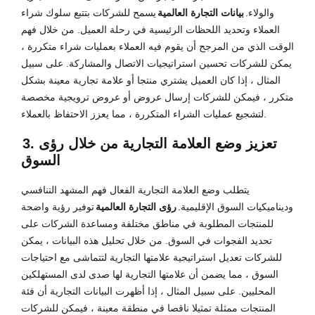
والولاء.
بيانات التجارة العالمية
يسمح للشركات بتتبع سلوك شراء
العملاء وتحديد اللحظات الرئيسية في رحلة العميل. من خلال فهم
الوقت الذي من المرجح أن يقوم فيه العملاء بعمليات شراء متكررة ،
يمكن للشركات تحسين استراتيجيات الاتصال والمشاركة. على سبيل
المثال ، إذا كان العميل يشتري منتجا أو علامة تجارية معينة بشكل
متكرر ، فيمكن للشركات إرسال عروض أو عروض ترويجية مخصصة
لتشجيع عمليات الشراء المتكررة ، مما يعزز الاحتفاظ بالعملاء.
3. تعزيز وضع العلامة التجارية من خلال رؤى
السوق
يتطلب وضع العلامة التجارية الفعال فهم المشهد التنافسي
وديناميكيات السوق الإقليمية.
رؤى التجارة العالمية
توفير رؤية واضحة
للمنتجات المطلوبة في مناطق مختلفة ومساعدة الشركات على
تحديد الفجوات في السوق. من خلال تحليل هذه البيانات ، يمكن
للشركات تعديل استراتيجية علامتها التجارية لتتماشى مع احتياجات
السوق ، مما يضمن أن علامتها التجارية لها صدى لدى المستهلكين
المحليين. على سبيل المثال ، إذا أظهرت البيانات التجارية أن فئة
المنتجات ممثلة تمثيلا ناقصا في منطقة معينة ، فيمكن للشركات