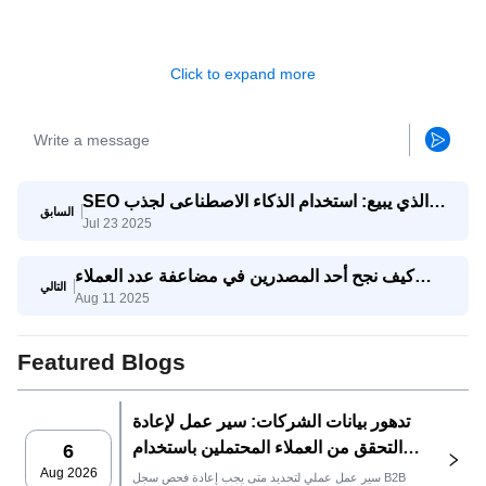
Click to expand more
SEO الذي يبيع: استخدام الذكاء الاصطناعى لجذب
السابق
Jul 23 2025
استفسارات تصدير حقيقية
كيف نجح أحد المصدرين في مضاعفة عدد العملاء
التالي
Aug 11 2025
المحتملين المؤهلين ثلاث مرات باستخدام وكيل
SaleAI لتوليد العملاء المحتملين
Featured Blogs
تدهور بيانات الشركات: سير عمل لإعادة
التحقق من العملاء المحتملين باستخدام
6
SaleAI
Aug 2026
سير عمل عملي لتحديد متى يجب إعادة فحص سجل B2B