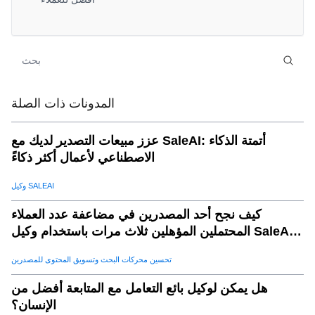
2. تحسين تفاعلات العملاء باستخدام رؤى قابلة للتنفيذ
.
05
3. تعزيز وضع العلامة التجارية من خلال رؤى السوق
.
06
4. استهداف الأسواق ذات الإمكانات العالية لتوسيع العلامة
.
07
التجارية
المدونات ذات الصلة
خطوات استخدام بيانات التجارة العالمية لتحسين الولاء والتعرف
.
08
على العلامة التجارية
عزز مبيعات التصدير لديك مع SaleAI: أتمتة الذكاء
1. تحليل الطلب الإقليمي وتفضيلات المستهلكين
.
09
الاصطناعي لأعمال أكثر ذكاءً
2. تخصيص الحملات التسويقية بناء على أنماط الشراء
.
10
3. تحسين وضع العلامة التجارية باستخدام رؤى السوق
.
11
وكيل SALEAI
4. استهداف الأسواق الناشئة لتوسيع العلامة التجارية
.
12
كيف نجح أحد المصدرين في مضاعفة عدد العملاء
الاستفادة من البيانات التجارية لنجاح التجارة الإلكترونية على
.
13
المحتملين المؤهلين ثلاث مرات باستخدام وكيل SaleAI
المدى الطويل
لتوليد العملاء المحتملين
تحسين محركات البحث وتسويق المحتوى للمصدرين
هل يمكن لوكيل بائع التعامل مع المتابعة أفضل من
الإنسان؟