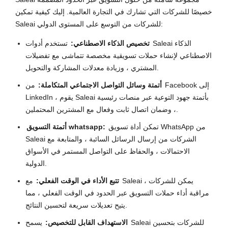
خصيصًا للشركات التي تشارك في التجارة العالمية. إليك كيفية تمكين
Saleai للشركات من التوسع على المستوى الدولي:
تخصيص الذكاء الاصطناعي:
تستخدم أدوات Saleai الذكاء
الاصطناعي لإنشاء حملات تسويقية مخصصة تتماشى مع تفضيلات
المشتري ، وزيادة معدلات المشاركة والتحويل.
أتمتة وسائل التواصل الاجتماعي المتكاملة:
من Facebook إلى
LinkedIn ، يقوم Saleai بأتمتة جهود التوعية عبر منصات رئيسية
، وضمان اتصال ثابت وفعال مع المشترين المحتملين.
تمكن أداة تسويق WhatsApp من
أتمتة التسويق whatsapp:
Saleai الشركات من إرسال الرسائل السائبة ، والمتابعة مع
الاحتمالات ، والحفاظ على التواصل المستمر في الأسواق
الدولية.
تتبع الأداء في الوقت الفعلي:
مع Saleai ، يمكن للشركات
مراقبة أداء حملات التسويق عبر الحدود في الوقت الفعلي ، مما
يتيح تعديلات سريعة لتحسين النتائج.
الاستهداف القابل للتخصيص:
يسمح Saleai للشركات بتحسين