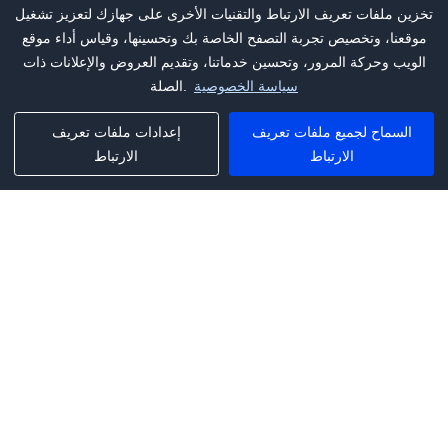
تخزين ملفات تعريف الارتباط والتقنيات الأخرى على جهازك لتعزيز تشغيل
موقعنا، وتخصيص تجربة التصفح الخاصة بك وتحسينها، وقياس أداء موقع
الويب وحركة المرور، وتحسين خدماتنا، وتقديم العروض والإعلانات ذات
سياسة الخصوصية
الصلة.
السماح لجميع ملفات تعريف
إعدادات ملفات تعريف
الارتباط
الارتباط
Phone:
+1(341)231-2122
E-mail:
marketing@saleai.ai