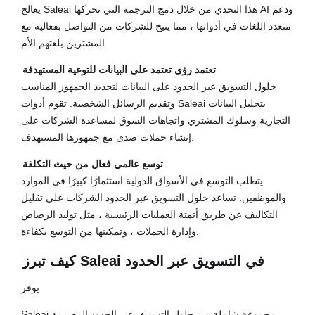
يعالج Saleai هذا التحدي من خلال دمج الترجمة التي تحركها AI ودعم
متعدد اللغات في أدواتها ، مما يتيح للشركات من التواصل بفعالية مع
المشترين بلغتهم الأم.
تعتمد رؤى تعتمد على البيانات للتوعية المستهدفة
حلول التسويق عبر الحدود على البيانات لتحديد الجمهور المناسب
وتقديم الرسائل الشخصية. تقوم أدوات Saleai بتحليل البيانات
التجارية وسلوك المشتري واتجاهات السوق لمساعدة الشركات على
إنشاء حملات صدى مع جمهورها المستهدف.
توسع عالمي فعال من حيث التكلفة
يتطلب التوسع في الأسواق الدولية استثمارًا كبيرًا في الموارد
والموظفين. تساعد حلول التسويق عبر الحدود الشركات على تقليل
التكاليف عن طريق أتمتة العمليات الرئيسية ، مثل توليد الرصاص
وإدارة الحملات ، وتمكينها من التوسع بكفاءة.
كيف تبرز Saleai في التسويق عبر الحدود
يوفر
Saleai مجموعة شاملة من حلول التسويق عبر الحدود المصممة