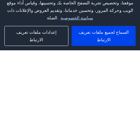
موقعنا، وتخصيص تجربة التصفح الخاصة بك وتحسينها، وقياس أداء موقع
الويب وحركة المرور، وتحسين خدماتنا، وتقديم العروض والإعلانات ذات
سياسة الخصوصية
الصلة.
السماح لجميع ملفات تعريف
إعدادات ملفات تعريف
الارتباط
الارتباط
Phone:
+1(341)231-2122
E-mail:
marketing@saleai.ai
Address:
7901 4TH ST N STE 300
ST.PETERSBURG,FL.US 33702