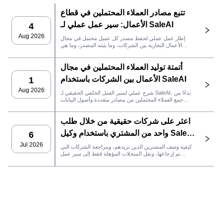
تتبع مصادر العملاء المحتملين في قطاع
الأعمال: سير عمل عملي لـ SaleAI
4
Aug 2026
إطار عمل عملي لحفظ مصدر كل عميل محتمل في مجال
الأعمال التجارية بين الشركات، وما يثبته المصدر، وما هي
إجراءات المبيعات التي يجب اتخاذها بعد ذلك في SaleAI.
أتمتة توليد العملاء المحتملين في مجال
الأعمال بين الشركات باستخدام SaleAI
1
Aug 2026
شرح عملي لسير العمل الخلفي الحقيقي لـ SaleAI، بدءًا من
جمع العملاء المحتملين من مصادر متعددة وأصول البيانات
الدائمة وصولاً إلى التواصل عبر البريد الإلكتروني، وملكية نظام
إدارة علاقات العملاء، وتتبع الأداء.
اعثر على شركات حقيقية من خلال طلب
واحد من المشتري باستخدام وكيل SaleAI
6
LeadFinder
Jul 2026
كيفية وصف المشترين الذين تريدهم، ومراجعة الشركات التي
تم إرجاعها، ونقل السجلات المؤهلة فقط إلى سير عمل
SaleAI التالي.