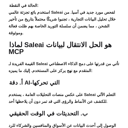
الحالة في النقطة:
استخدم بائع تجزئة عالمي Saleai لفحص مورد جديد في آسيا. من
خلال تحليل البيانات التجارية ، تجنبوا شريكًا محتملاً بتاريخ من تأخير
الشحن ، مما يضمن أن سلسلة التوريد الخاصة بهم ظلت فعالة
وموثوقة.
لماذا Saleai هو الحل الانتقال لبيانات
MCP
القيمة الفريدة لـ Saleai تأتي من قدرتها على دمج الذكاء الاصطناعي
المتقدم مع نهج يركز على المستخدم. إليك ما يميزه:
أ. دقة AI-التي تحركها
على عكس منصات التحليلات العامة ، يستخدم Saleai التعلم الآلي
للكشف عن الأنماط والرؤى التي قد تمر دون أن يلاحظها أحد.
ب. التحديثات في الوقت الحقيقي
الوصول إلى أحدث البيانات عن الأسواق والمنافسين والشركاء للرد