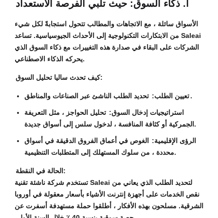
أ. ذكاء السوق: حيث تلبي الفرصة الاستعداد
الأسواق سائلة ، مع الاتجاهات والمطالب تتحول استجابةً لكل شيء
من الابتكارات التكنولوجية إلى الأحداث الجيوسياسية. تساعد Saleai
الشركات على البقاء في صدارة هذه التغييرات مع ذكاء السوق الذي
يحركه الذكاء الاصطناعي.
كيف تحدث ساليا تحليل السوق:
تحديد الطلب الناشئ عبر الصناعات والمناطق.
تعيين الطلب:
استراتيجيات إدخال السوق:
تحليل الحواجز ، مثل التعريفة
الجمركية أو كثافة المنافسة ، لدخول سلس إلى أسواق جديدة.
الرؤى الإقليمية:
الغوص في أعماق الفروق الدقيقة في أسواق
محددة ، من سلوك المستهلك إلى المتطلبات التنظيمية.
الحالة في النقطة:
تستخدم شركة ناشئة تقنية Saleai لتحديد الطلب الذي يعاني من
نقص الخدمات على أجهزة إنترنت الأشياء بأسعار معقولة في أوروبا
الشرقية. مسلحون بهذه الأفكار ، أطلقوا حملة مستهدفة أسفرت عن
حصة سوقية بنسبة 40 ٪ خلال السنة الأولى.