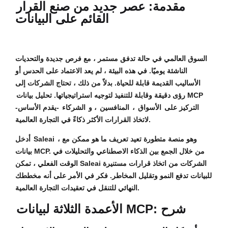
مقدمة: عصر جديد من صنع القرار
القائم على البيانات
السوق العالمي في حالة تدفق مستمر ، مع فرص جديدة والتحديات
الناشئة يوميًا. في هذه البيئة ، لم يعد الاعتماد على الحدس أو
الأساليب القديمة قابلة للحياة. بدلاً من ذلك ، تحتاج الشركات إلى
تحليل بيانات MCP
رؤى دقيقة وقابلة للتنفيذ لتوجيه استراتيجياتها.
-التركيز على
الأسواق
،
المنافسين
، و
الشركاء
-يقدم الأساس
لاتخاذ القرارات الأكثر ذكاءً في التجارة العالمية.
، وهو منصة متطورة تعيد تعريف ما هو ممكن مع
Saleai
أدخل
بيانات MCP. من خلال الجمع بين الذكاء الاصطناعي والتحليلات في
الوقت الفعلي ، تمكن Saleai الشركات من اتخاذ قرارات مستنيرة
للبيانات تدفع النمو وتقليل المخاطر. فكر في الأمر على أنه مخططك
النهائي للتنقل في تعقيدات التجارة العالمية.
الأعمدة الثلاثة لبيانات MCP: شرح