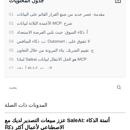
جدول المحتويات
مقدمة: عصر جديد من صنع القرار القائم على البيانات
.
01
الأعمدة الثلاثة لبيانات MCP: شرح
.
02
أ. ذكاء السوق: حيث تلبي الفرصة الاستعداد
.
03
ب. ذكاء المنافس: Outsmart ، لا تتفوق على
.
04
ج. تقييم الشريك: بناء المرونة من خلال التعاون
.
05
لماذا Saleai هو الحل الانتقال لبيانات MCP
.
06
أ. دقة AI-التي تحركها
.
07
ب. التحديثات في الوقت الحقيقي
.
08
ج. التخصيص على المقياس
.
09
d. تغطية شاملة
.
10
e. رؤى عملية
.
11
المدونات ذات الصلة
التطبيقات العملية لبيانات MCP من Saleai
.
12
عزز مبيعات التصدير لديك مع SaleAI: أتمتة الذكاء
أ. دخول السوق الاستراتيجي
.
13
الاصطناعي لأعمال أكثر ذكاءً