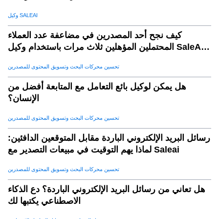
ب. تحديد المواقع التنافسية
.
14
وكيل SALEAI
ج. شركاء الشبكة تحسين
.
15
d. إدارة المخاطر
.
16
كيف نجح أحد المصدرين في مضاعفة عدد العملاء
المحتملين المؤهلين ثلاث مرات باستخدام وكيل SaleAI
مستقبل بيانات MCP مع Saleai
.
17
لتوليد العملاء المحتملين
الاستنتاج: قم بتشغيل عملك مع بيانات Saleai MCP
.
18
تحسين محركات البحث وتسويق المحتوى للمصدرين
هل يمكن لوكيل بائع التعامل مع المتابعة أفضل من
الإنسان؟
تحسين محركات البحث وتسويق المحتوى للمصدرين
رسائل البريد الإلكتروني الباردة مقابل المتوقعين الدافئين:
لماذا يهم التوقيت في مبيعات التصدير مع Saleai
تحسين محركات البحث وتسويق المحتوى للمصدرين
هل تعاني من رسائل البريد الإلكتروني الباردة؟ دع الذكاء
الاصطناعي يكتبها لك