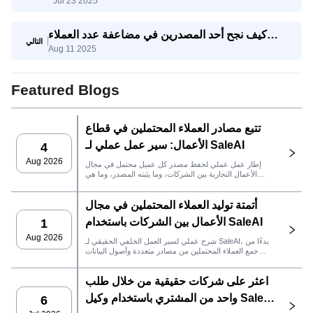
Jul 23 2025
استفسارات تصدير حقيقية
كيف نجح أحد المصدرين في مضاعفة عدد العملاء
التالي
Aug 11 2025
المحتملين المؤهلين ثلاث مرات باستخدام وكيل
SaleAI لتوليد العملاء المحتملين
Featured Blogs
تتبع مصادر العملاء المحتملين في قطاع
الأعمال: سير عمل عملي لـ SaleAI
4
Aug 2026
إطار عمل عملي لحفظ مصدر كل عميل محتمل في مجال
الأعمال التجارية بين الشركات، وما يثبته المصدر، وما هي
إجراءات المبيعات التي يجب اتخاذها بعد ذلك في SaleAI.
أتمتة توليد العملاء المحتملين في مجال
الأعمال بين الشركات باستخدام SaleAI
1
Aug 2026
شرح عملي لسير العمل الخلفي الحقيقي لـ SaleAI، بدءًا من
جمع العملاء المحتملين من مصادر متعددة وأصول البيانات
الدائمة وصولاً إلى التواصل عبر البريد الإلكتروني، وملكية نظام
إدارة علاقات العملاء، وتتبع الأداء.
اعثر على شركات حقيقية من خلال طلب
واحد من المشتري باستخدام وكيل SaleAI
6