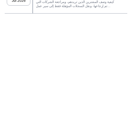
LeadFinder
Jul 2026
كيفية وصف المشترين الذين تريدهم، ومراجعة الشركات التي
تم إرجاعها، ونقل السجلات المؤهلة فقط إلى سير عمل
SaleAI التالي.