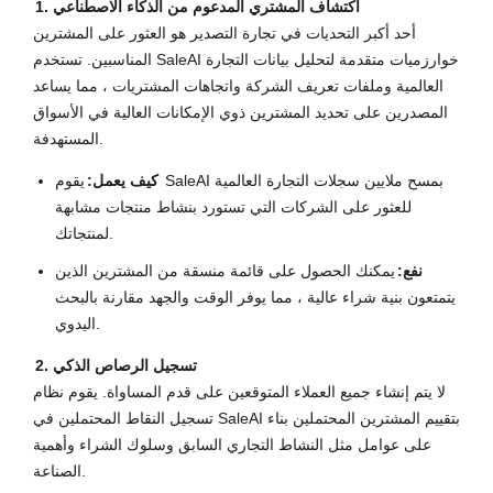
1. اكتشاف المشتري المدعوم من الذكاء الاصطناعي
أحد أكبر التحديات في تجارة التصدير هو العثور على المشترين
المناسبين. تستخدم SaleAI خوارزميات متقدمة لتحليل بيانات التجارة
العالمية وملفات تعريف الشركة واتجاهات المشتريات ، مما يساعد
المصدرين على تحديد المشترين ذوي الإمكانات العالية في الأسواق
المستهدفة.
كيف يعمل:
يقوم SaleAI بمسح ملايين سجلات التجارة العالمية
للعثور على الشركات التي تستورد بنشاط منتجات مشابهة
لمنتجاتك.
نفع:
يمكنك الحصول على قائمة منسقة من المشترين الذين
يتمتعون بنية شراء عالية ، مما يوفر الوقت والجهد مقارنة بالبحث
اليدوي.
2. تسجيل الرصاص الذكي
لا يتم إنشاء جميع العملاء المتوقعين على قدم المساواة. يقوم نظام
تسجيل النقاط المحتملين في SaleAI بتقييم المشترين المحتملين بناء
على عوامل مثل النشاط التجاري السابق وسلوك الشراء وأهمية
الصناعة.