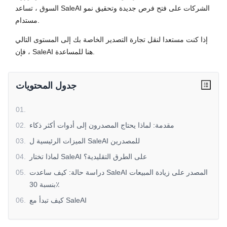
السوق ، تساعد SaleAI الشركات على فتح فرص جديدة وتحقيق نمو
مستدام.
إذا كنت مستعدا لنقل تجارة التصدير الخاصة بك إلى المستوى التالي
، فإن SaleAI هنا للمساعدة.
جدول المحتويات
01
.
مقدمة: لماذا يحتاج المصدرون إلى أدوات أكثر ذكاء
.
02
الميزات الرئيسية ل SaleAI للمصدرين
.
03
لماذا تختار SaleAI على الطرق التقليدية؟
.
04
دراسة حالة: كيف ساعدت SaleAI المصدر على زيادة المبيعات
.
05
بنسبة 30٪
كيف تبدأ مع SaleAI
.
06
استنتاج
.
07