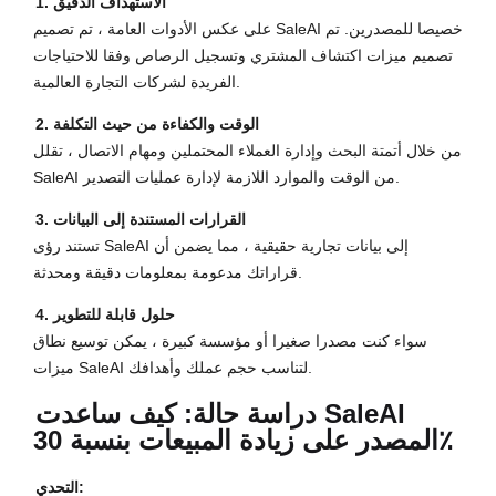
1. الاستهداف الدقيق
على عكس الأدوات العامة ، تم تصميم SaleAI خصيصا للمصدرين. تم
تصميم ميزات اكتشاف المشتري وتسجيل الرصاص وفقا للاحتياجات
الفريدة لشركات التجارة العالمية.
2. الوقت والكفاءة من حيث التكلفة
من خلال أتمتة البحث وإدارة العملاء المحتملين ومهام الاتصال ، تقلل
SaleAI من الوقت والموارد اللازمة لإدارة عمليات التصدير.
3. القرارات المستندة إلى البيانات
تستند رؤى SaleAI إلى بيانات تجارية حقيقية ، مما يضمن أن
قراراتك مدعومة بمعلومات دقيقة ومحدثة.
4. حلول قابلة للتطوير
سواء كنت مصدرا صغيرا أو مؤسسة كبيرة ، يمكن توسيع نطاق
ميزات SaleAI لتناسب حجم عملك وأهدافك.
دراسة حالة: كيف ساعدت SaleAI
المصدر على زيادة المبيعات بنسبة 30٪
التحدي: