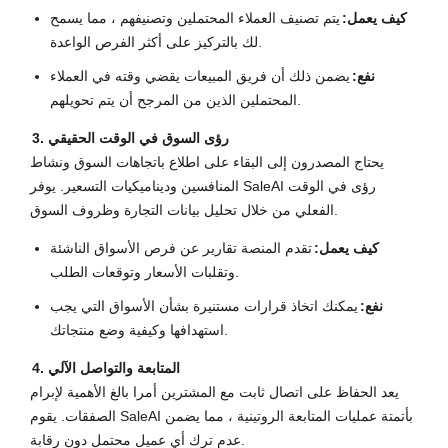
كيف يعمل:
يتم تصنيف العملاء المحتملين وتصنيفهم ، مما يسمح
لك بالتركيز على أكثر الفرص الواعدة.
نفع:
يضمن ذلك أن فريق المبيعات يقضي وقته في العملاء
المحتملين الذين من المرجح أن يتم تحويلهم.
3. رؤى السوق في الوقت الحقيقي
يحتاج المصدرون إلى البقاء على اطلاع باتجاهات السوق ونشاط
المنافسين وديناميكيات التسعير. يوفر SaleAI رؤى في الوقت
الفعلي من خلال تحليل بيانات التجارة وظروف السوق.
كيف يعمل:
تقدم المنصة تقارير عن فرص الأسواق الناشئة
وتقلبات الأسعار وتوقعات الطلب.
نفع:
يمكنك اتخاذ قرارات مستنيرة بشأن الأسواق التي يجب
استهدافها وكيفية وضع منتجاتك.
4. المتابعة والتواصل الآلي
يعد الحفاظ على اتصال ثابت مع المشترين أمرا بالغ الأهمية لإبرام
الصفقات. يقوم SaleAI بأتمتة عمليات المتابعة الروتينية ، مما يضمن
عدم ترك أي عميل محتمل دون رقابة.