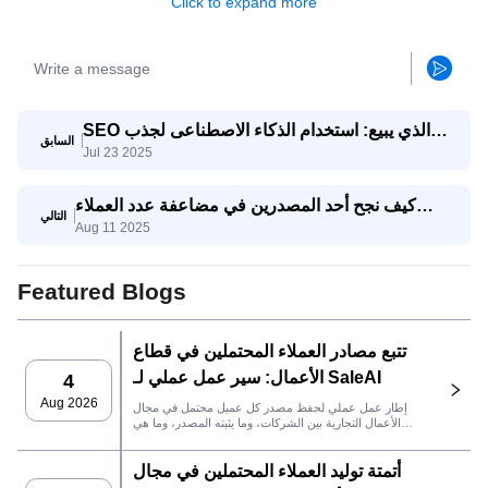
Click to expand more
SEO الذي يبيع: استخدام الذكاء الاصطناعى لجذب
السابق
Jul 23 2025
استفسارات تصدير حقيقية
كيف نجح أحد المصدرين في مضاعفة عدد العملاء
التالي
Aug 11 2025
المحتملين المؤهلين ثلاث مرات باستخدام وكيل
SaleAI لتوليد العملاء المحتملين
Featured Blogs
تتبع مصادر العملاء المحتملين في قطاع
الأعمال: سير عمل عملي لـ SaleAI
4
Aug 2026
إطار عمل عملي لحفظ مصدر كل عميل محتمل في مجال
الأعمال التجارية بين الشركات، وما يثبته المصدر، وما هي
إجراءات المبيعات التي يجب اتخاذها بعد ذلك في SaleAI.
أتمتة توليد العملاء المحتملين في مجال