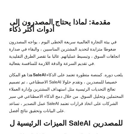
مقدمة: لماذا يحتاج المصدرون إلى
أدوات أكثر ذكاء
في بيئة التجارة العالمية سريعة الخطى اليوم ، يواجه المصدرون
ضغوطا متزايدة لتحديد المشترين المناسبين ، والبقاء في صدارة
اتجاهات السوق ، وتبسيط عملياتهم. غالبا ما تقصر الطرق التقليدية
في تقديم السرعة والدقة اللازمة للمنافسة بفعالية.
يلعب دوره. كمنصة متطورة تعتمد على الذكاء
SaleAI
هذا هو المكان
الاصطناعي ، تم تصميم SaleAI خصيصا للمصدرين ، وتقدم حلولا
تعالج التحديات الرئيسية مثل استهداف المشترين وإدارة العملاء
المحتملين وتحليل السوق. من خلال دمج الذكاء الاصطناعي في سير
عمل التصدير ، تساعد SaleAI الشركات على اتخاذ قرارات تعتمد
على البيانات وتحقيق نتائج أفضل.
الميزات الرئيسية ل SaleAI للمصدرين