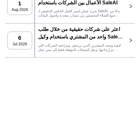
الأعمال بين الشركات باستخدام SaleAI
1
Aug 2026
شرح عملي لسير العمل الخلفي الحقيقي لـ SaleAI، بدءًا من
جمع العملاء المحتملين من مصادر متعددة وأصول البيانات
الدائمة وصولاً إلى التواصل عبر البريد الإلكتروني، وملكية نظام
إدارة علاقات العملاء، وتتبع الأداء.
اعثر على شركات حقيقية من خلال طلب
واحد من المشتري باستخدام وكيل SaleAI
6
LeadFinder
Jul 2026
كيفية وصف المشترين الذين تريدهم، ومراجعة الشركات التي
تم إرجاعها، ونقل السجلات المؤهلة فقط إلى سير عمل
SaleAI التالي.