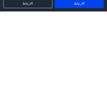
الارتباط
الارتباط
Phone:
+1(341)231-2122
E-mail:
marketing@saleai.ai
Address:
7901 4TH ST N STE 300
ST.PETERSBURG,FL.US 33702