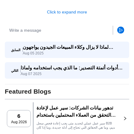
Click to expand more
لماذا لا يزال وكلاء المبيعات الجيدون يواجهون
السابق
Aug 05 2025
صعوبات؟ وكيف يساعدهم وكيل SaleAI على تحقيق
النجاح؟
أدوات أتمتة التصدير: ما الذي يجب استخدامه ولماذا
التالي
Aug 07 2025
يجمعها SaleAI
Featured Blogs
تدهور بيانات الشركات: سير عمل لإعادة
التحقق من العملاء المحتملين باستخدام
6
SaleAI
Aug 2026
سير عمل عملي لتحديد متى يجب إعادة فحص سجل B2B
قديم، وما هي الحقائق التي تحتاج إلى أدلة جديدة، وما إذا كان
العميل المحتمل جاهزًا لنظام إدارة علاقات العملاء أو للتواصل.