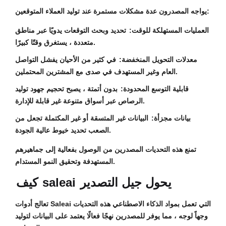
يواجه المصدرون عدة مشكلات مستمرة عند توليد العملاء المتوقعين:
العمليات المستهلكة للوقت:
تحديد وبحث التوقعات يدويًا عبر مناطق
متعددة ، يستغرق وقتًا كبيرًا.
معدلات التحويل المنخفضة:
في كثير من الأحيان يفشل التواصل
العام وغير المستهدف في صدى مع المشترين المحتملين.
قابلية التوسع المحدودة:
بدون أتمتة ، يصبح تحجيم جهود توليد
الرصاص عبر أسواق متنوعة غير قابلة للإدارة.
بيانات مجزأة:
البيانات غير المتسقة أو غير المكتملة تجعل من
الصعب تحديد خيوط عالية الجودة.
تمنع هذه التحديات المصدرين من الوصول بفعالية إلى جماهيرهم
المستهدفة وتحقيق النمو المستدام.
يحول جيل التصدير
saleai
كيف
تعالج أدوات Saleai التي تعمل بمواد الذكاء الاصطناعي هذه التحديات
وجهاً لوجه ، مما يوفر للمصدرين نهجًا فعالًا يعتمد على البيانات لتوليد