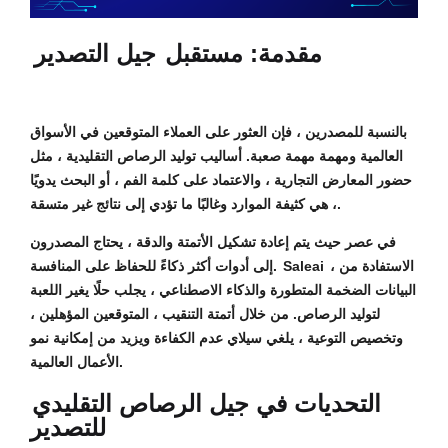
مقدمة: مستقبل
جيل التصدير
بالنسبة للمصدرين ، فإن العثور على العملاء المتوقعين في الأسواق
العالمية ومهمة مهمة صعبة. أساليب توليد الرصاص التقليدية ، مثل
حضور المعارض التجارية ، والاعتماد على كلمة الفم ، أو البحث يدويًا
، هي كثيفة الموارد وغالبًا ما تؤدي إلى نتائج غير متسقة.
في عصر حيث يتم إعادة تشكيل الأتمتة والدقة ، يحتاج المصدرون
، الاستفادة من
Saleai
إلى أدوات أكثر ذكاءً للحفاظ على المنافسة.
البيانات الضخمة المتطورة والذكاء الاصطناعي ، يجلب حلًا يغير اللعبة
لتوليد الرصاص. من خلال أتمتة التنقيب ، المتوقعين المؤهلين ،
وتخصيص التوعية ، يلغي سيلاي عدم الكفاءة ويزيد من إمكانية نمو
الأعمال العالمية.
التحديات في جيل الرصاص التقليدي
للتصدير