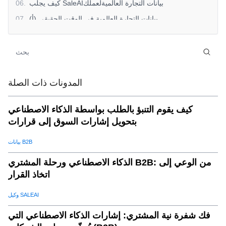
كيف يجلب SaleAIبيانات التجارة العالميةلعملك
.
06
(أ) بيانات التجارة العالمية في الوقت الحقيقي
.
07
(ب) تغطية شاملة للسوق
.
08
(ج) تقارير قابلة للتخصيص لاحتياجات عملك
.
09
(د)الرؤى التنبؤية
.
10
فتح فرص عمل جديدة معتخفيضات جي بي تي
.
11
المدونات ذات الصلة
(أ) الوصول إلى أسواق جديدة
.
12
كيف يقوم التنبؤ بالطلب بواسطة الذكاء الاصطناعي
(ب) الميزة التنافسية
.
13
بتحويل إشارات السوق إلى قرارات
(ج) زيادة هوامش الربح
.
14
بيانات B2B
(د)تعزيز سرعة اتخاذ القرار
.
15
ابدأ في استخدامبيانات التجارة العالميةلدفع عملك إلى الأمام
.
16
الذكاء الاصطناعي ورحلة المشتري B2B: من الوعي إلى
اتخاذ القرار
وكيل SALEAI
فك شفرة نية المشتري: إشارات الذكاء الاصطناعي التي