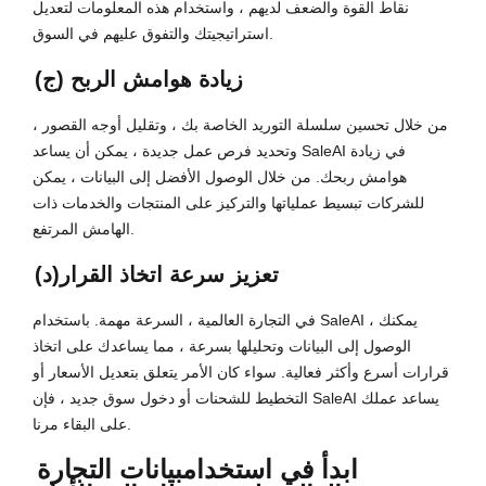
نقاط القوة والضعف لديهم ، واستخدام هذه المعلومات لتعديل
استراتيجيتك والتفوق عليهم في السوق.
(ج) زيادة هوامش الربح
من خلال تحسين سلسلة التوريد الخاصة بك ، وتقليل أوجه القصور ،
وتحديد فرص عمل جديدة ، يمكن أن يساعد SaleAI في زيادة
هوامش ربحك. من خلال الوصول الأفضل إلى البيانات ، يمكن
للشركات تبسيط عملياتها والتركيز على المنتجات والخدمات ذات
الهامش المرتفع.
(د)تعزيز سرعة اتخاذ القرار
في التجارة العالمية ، السرعة مهمة. باستخدام SaleAI ، يمكنك
الوصول إلى البيانات وتحليلها بسرعة ، مما يساعدك على اتخاذ
قرارات أسرع وأكثر فعالية. سواء كان الأمر يتعلق بتعديل الأسعار أو
التخطيط للشحنات أو دخول سوق جديد ، فإن SaleAI يساعد عملك
على البقاء مرنا.
ابدأ في استخدام
بيانات التجارة