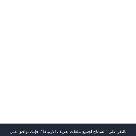
بالنقر على "السماح لجميع ملفات تعريف الارتباط"، فإنك توافق على