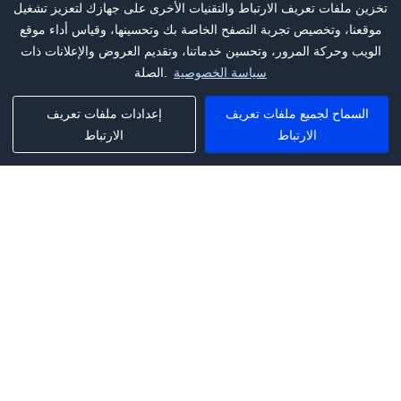
تخزين ملفات تعريف الارتباط والتقنيات الأخرى على جهازك لتعزيز تشغيل
موقعنا، وتخصيص تجربة التصفح الخاصة بك وتحسينها، وقياس أداء موقع
الويب وحركة المرور، وتحسين خدماتنا، وتقديم العروض والإعلانات ذات
سياسة الخصوصية
الصلة.
السماح لجميع ملفات تعريف
إعدادات ملفات تعريف
الارتباط
الارتباط
Phone:
+1(341)231-2122
E-mail:
marketing@saleai.ai