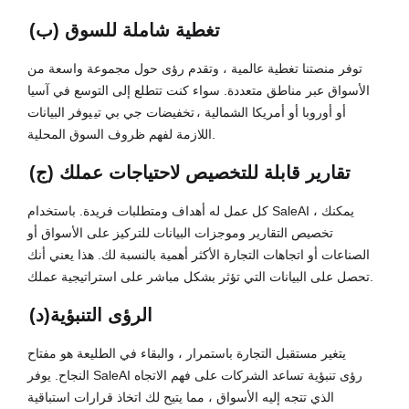
(ب) تغطية شاملة للسوق
توفر منصتنا تغطية عالمية ، وتقدم رؤى حول مجموعة واسعة من
الأسواق عبر مناطق متعددة. سواء كنت تتطلع إلى التوسع في آسيا
أو أوروبا أو أمريكا الشمالية ،
تخفيضات جي بي تي
يوفر البيانات
اللازمة لفهم ظروف السوق المحلية.
(ج) تقارير قابلة للتخصيص لاحتياجات عملك
كل عمل له أهداف ومتطلبات فريدة. باستخدام SaleAI ، يمكنك
تخصيص التقارير وموجزات البيانات للتركيز على الأسواق أو
الصناعات أو اتجاهات التجارة الأكثر أهمية بالنسبة لك. هذا يعني أنك
تحصل على البيانات التي تؤثر بشكل مباشر على استراتيجية عملك.
(د)الرؤى التنبؤية
يتغير مستقبل التجارة باستمرار ، والبقاء في الطليعة هو مفتاح
النجاح. يوفر SaleAI رؤى تنبؤية تساعد الشركات على فهم الاتجاه
الذي تتجه إليه الأسواق ، مما يتيح لك اتخاذ قرارات استباقية