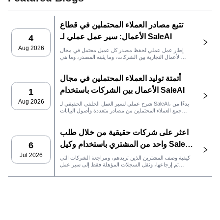
تتبع مصادر العملاء المحتملين في قطاع
الأعمال: سير عمل عملي لـ SaleAI
4
Aug 2026
إطار عمل عملي لحفظ مصدر كل عميل محتمل في مجال
الأعمال التجارية بين الشركات، وما يثبته المصدر، وما هي
إجراءات المبيعات التي يجب اتخاذها بعد ذلك في SaleAI.
أتمتة توليد العملاء المحتملين في مجال
الأعمال بين الشركات باستخدام SaleAI
1
Aug 2026
شرح عملي لسير العمل الخلفي الحقيقي لـ SaleAI، بدءًا من
جمع العملاء المحتملين من مصادر متعددة وأصول البيانات
الدائمة وصولاً إلى التواصل عبر البريد الإلكتروني، وملكية نظام
إدارة علاقات العملاء، وتتبع الأداء.
اعثر على شركات حقيقية من خلال طلب
واحد من المشتري باستخدام وكيل SaleAI
6
LeadFinder
Jul 2026
كيفية وصف المشترين الذين تريدهم، ومراجعة الشركات التي
تم إرجاعها، ونقل السجلات المؤهلة فقط إلى سير عمل
SaleAI التالي.