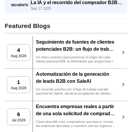
La IA y el recorrido del comprador B2B:
SIGUIENTE
Sep 17 2025
del conocimiento a la decisión
Featured Blogs
Seguimiento de fuentes de clientes
potenciales B2B: un flujo de trabajo
4
práctico de SaleAI
Aug 2026
Un marco práctico para preservar el origen de cada
cliente potencial B2B, la información que proporciona la
fuente y la siguiente acción de ventas que debe llevarse
a cabo en SaleAI.
Automatización de la generación
de leads B2B con SaleAI
1
Aug 2026
Un recorrido práctico por el flujo de trabajo real del
backend de SaleAI, desde la recopilación de clientes
potenciales de múltiples fuentes y los activos de datos
persistentes hasta el contacto por correo electrónico, la
Encuentra empresas reales a partir
gestión del CRM y el seguimiento del rendimiento.
de una sola solicitud de comprador
6
con el agente de SaleAI
Jul 2026
Cómo describir a los compradores que busca, revisar
las empresas devueltas y transferir solo los registros
LeadFinder.
que cumplan los requisitos al siguiente flujo de trabajo