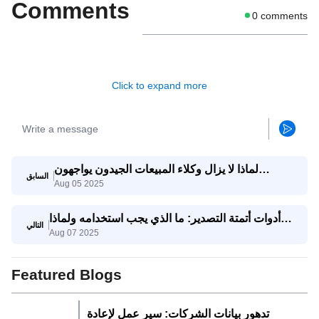
Comments
0
comments
Click to expand more
لماذا لا يزال وكلاء المبيعات الجيدون يواجهون
السابق
Aug 05 2025
صعوبات؟ وكيف يساعدهم وكيل SaleAI على تحقيق
النجاح؟
أدوات أتمتة التصدير: ما الذي يجب استخدامه ولماذا
التالي
Aug 07 2025
يجمعها SaleAI
Featured Blogs
تدهور بيانات الشركات: سير عمل لإعادة