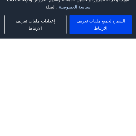
سياسة الخصوصية
الصلة.
السماح لجميع ملفات تعريف
إعدادات ملفات تعريف
الارتباط
الارتباط
Phone:
+1(341)231-2122
E-mail:
marketing@saleai.ai
Address:
7901 4TH ST N STE 300
ST.PETERSBURG,FL.US 33702