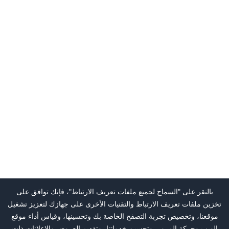
بالنقر على "السماح لجميع ملفات تعريف الارتباط"، فإنك توافق على
تخزين ملفات تعريف الارتباط والتقنيات الأخرى على جهازك لتعزيز تشغيل
موقعنا، وتخصيص تجربة التصفح الخاصة بك وتحسينها، وقياس أداء موقع
الويب وحركة المرور، وتحسين خدماتنا، وتقديم العروض والإعلانات ذات