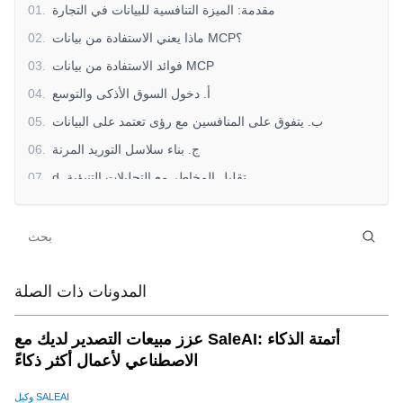
مقدمة: الميزة التنافسية للبيانات في التجارة
.
01
ماذا يعني الاستفادة من بيانات MCP؟
.
02
فوائد الاستفادة من بيانات MCP
.
03
أ. دخول السوق الأذكى والتوسع
.
04
ب. يتفوق على المنافسين مع رؤى تعتمد على البيانات
.
05
ج. بناء سلاسل التوريد المرنة
.
06
d. تقليل المخاطر مع التحليلات التنبؤية
.
07
كيفية البدء في الاستفادة من بيانات MCP مع Saleai
.
08
خطوات للبدء:
.
09
تطبيقات العالم الحقيقي عبر الصناعات
.
10
مستقبل التجارة مع بيانات MCP
.
11
المدونات ذات الصلة
الخلاصة: السيطرة على استراتيجية التجارة الخاصة بك اليوم
.
12
عزز مبيعات التصدير لديك مع SaleAI: أتمتة الذكاء
الاصطناعي لأعمال أكثر ذكاءً
وكيل SALEAI