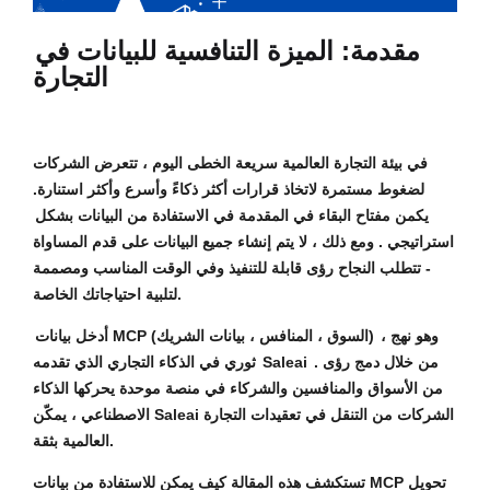
مقدمة: الميزة التنافسية للبيانات في
التجارة
في بيئة التجارة العالمية سريعة الخطى اليوم ، تتعرض الشركات
لضغوط مستمرة لاتخاذ قرارات أكثر ذكاءً وأسرع وأكثر استنارة.
يكمن مفتاح البقاء في المقدمة في
الاستفادة من البيانات بشكل
استراتيجي
. ومع ذلك ، لا يتم إنشاء جميع البيانات على قدم المساواة
- تتطلب النجاح رؤى قابلة للتنفيذ وفي الوقت المناسب ومصممة
لتلبية احتياجاتك الخاصة.
، وهو نهج
بيانات MCP (السوق ، المنافس ، بيانات الشريك)
أدخل
. من خلال دمج رؤى
Saleai
ثوري في الذكاء التجاري الذي تقدمه
من الأسواق والمنافسين والشركاء في منصة موحدة يحركها الذكاء
الاصطناعي ، يمكّن Saleai الشركات من التنقل في تعقيدات التجارة
العالمية بثقة.
تستكشف هذه المقالة كيف يمكن للاستفادة من بيانات MCP تحويل