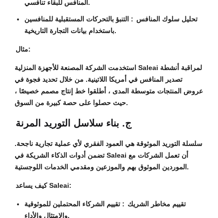
المنافس للبقاء تنافسي.
تحليل سلوك المنافس
: التنبؤ بالتحركات المستقبلية للمنافسين
باستخدام بيانات التجارة التاريخية.
مثال:
استخدمت الشركة المصنعة للأجهزة المنزلية Saleai لمراقبة أنشطة
تصدير المنافس في أمريكا اللاتينية. من خلال تحديد فجوة في
عروض المنتجات متوسطة المدى ، أطلقوا خط إنتاج مصمم خصيصًا ،
حيث حصلوا على حصة كبيرة من السوق.
ج. بناء سلاسل التوريد المرنة
سلسلة التوريد الموثوقة هي العمود الفقري لأي عملية تجارية ناجحة.
تضمن أدوات الذكاء الشريكة في Saleai أن تعمل الشركات مع
الموردين الموثوق بهم والموزعين ومقدمي الخدمات اللوجستية.
كيف يساعد Saleai:
تقييم مخاطر الشريك
: تقييم الشركاء المحتملين للموثوقية
والامتثال والأداء.