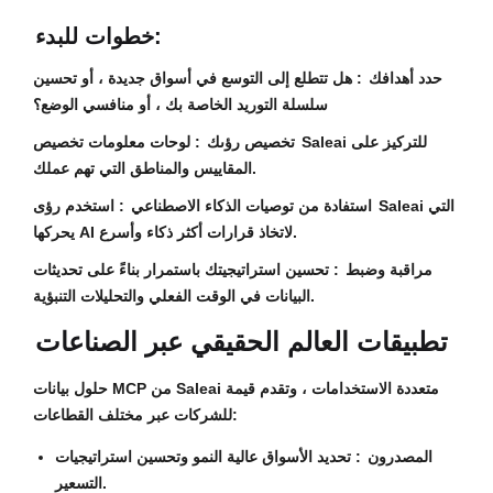
خطوات للبدء:
حدد أهدافك
: هل تتطلع إلى التوسع في أسواق جديدة ، أو تحسين
سلسلة التوريد الخاصة بك ، أو منافسي الوضع؟
تخصيص رؤىك
: لوحات معلومات تخصيص Saleai للتركيز على
المقاييس والمناطق التي تهم عملك.
استفادة من توصيات الذكاء الاصطناعي
: استخدم رؤى Saleai التي
يحركها AI لاتخاذ قرارات أكثر ذكاء وأسرع.
مراقبة وضبط
: تحسين استراتيجيتك باستمرار بناءً على تحديثات
البيانات في الوقت الفعلي والتحليلات التنبؤية.
تطبيقات العالم الحقيقي عبر الصناعات
حلول بيانات MCP من Saleai متعددة الاستخدامات ، وتقدم قيمة
للشركات عبر مختلف القطاعات:
المصدرون
: تحديد الأسواق عالية النمو وتحسين استراتيجيات
التسعير.