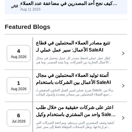
كيف نجح أحد المصدرين في مضاعفة عدد العملاء
التالي
Aug 11 2025
المحتملين المؤهلين ثلاث مرات باستخدام وكيل
SaleAI لتوليد العملاء المحتملين
Featured Blogs
تتبع مصادر العملاء المحتملين في قطاع
الأعمال: سير عمل عملي لـ SaleAI
4
Aug 2026
إطار عمل عملي لحفظ مصدر كل عميل محتمل في مجال
الأعمال التجارية بين الشركات، وما يثبته المصدر، وما هي
إجراءات المبيعات التي يجب اتخاذها بعد ذلك في SaleAI.
أتمتة توليد العملاء المحتملين في مجال
الأعمال بين الشركات باستخدام SaleAI
1
Aug 2026
شرح عملي لسير العمل الخلفي الحقيقي لـ SaleAI، بدءًا من
جمع العملاء المحتملين من مصادر متعددة وأصول البيانات
الدائمة وصولاً إلى التواصل عبر البريد الإلكتروني، وملكية نظام
إدارة علاقات العملاء، وتتبع الأداء.
اعثر على شركات حقيقية من خلال طلب
واحد من المشتري باستخدام وكيل SaleAI
6
LeadFinder
Jul 2026
كيفية وصف المشترين الذين تريدهم، ومراجعة الشركات التي
تم إرجاعها، ونقل السجلات المؤهلة فقط إلى سير عمل
SaleAI التالي.