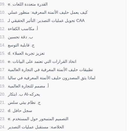
e. القدرة متعددة اللغات
.
09
كيف يعمل حليف الأتمتة المعرفية: منظور عملي
.
10
تحويل عمليات التصدير: التأثير الحقيقي لـ CAA
.
11
أ. مكاسب الكفاءة
.
12
ب. دقة تحسين
.
13
ج. قابلية التوسع
.
14
d. تعزيز تجربة العملاء
.
15
e. اتخاذ القرارات التي تعتمد على البيانات
.
16
تطبيقات حليف الأتمتة المعرفية في التجارة العالمية
.
17
لماذا يثق المصدرون حليف الأتمتة المعرفية في ساليا
.
18
أ. مصمم للتجارة العالمية
.
19
ب. ابتكار AI-يحركه
.
20
ج. نظام بيئي سلس
.
21
d. سجل حافل
.
22
e. التصميم المتمحور حول المستخدم
.
23
الخلاصة: مستقبل عمليات التصدير
.
24