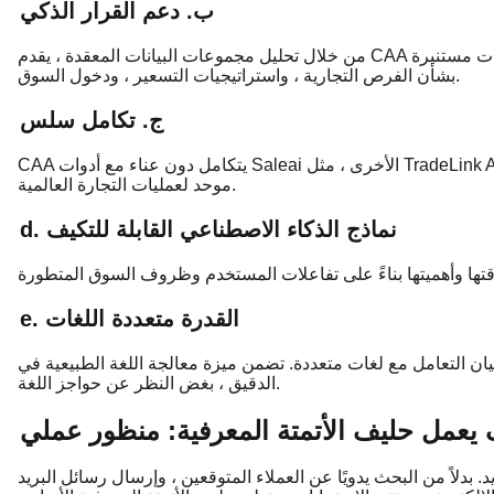
ب. دعم القرار الذكي
من خلال تحليل مجموعات البيانات المعقدة ، يقدم CAA توصيات في الوقت الفعلي ، ومساعدة الشركات على اتخاذ قرارات مستنيرة
بشأن الفرص التجارية ، واستراتيجيات التسعير ، ودخول السوق.
ج. تكامل سلس
CAA يتكامل دون عناء مع أدوات Saleai الأخرى ، مثل TradeLink AI Insights و Smartreach البريد الإلكتروني ، وإنشاء نظام بيئي
موحد لعمليات التجارة العالمية.
d. نماذج الذكاء الاصطناعي القابلة للتكيف
e. القدرة متعددة اللغات
عامل مع لغات متعددة. تضمن ميزة معالجة اللغة الطبيعية في CAA (NLP) التواصل
الدقيق ، بغض النظر عن حواجز اللغة.
يعمل حليف الأتمتة المعرفية: منظور عملي
. بدلاً من البحث يدويًا عن العملاء المتوقعين ، وإرسال رسائل البريد