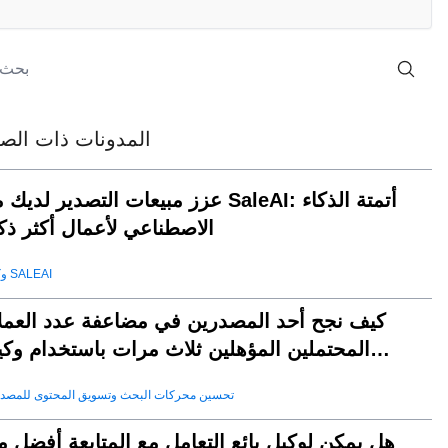
المدونات ذات الصل
عزز مبيعات التصدير لديك مع SaleAI: أتمتة الذ
الاصطناعي لأعمال أكثر ذكا
وكيل SALEAI
كيف نجح أحد المصدرين في مضاعفة عدد العملا
المحتملين المؤهلين ثلاث مرات باستخدام وكي
SaleAI لتوليد العملاء المحتملين
تحسين محركات البحث وتسويق المحتوى للمصد
هل يمكن لوكيل بائع التعامل مع المتابعة أفضل 