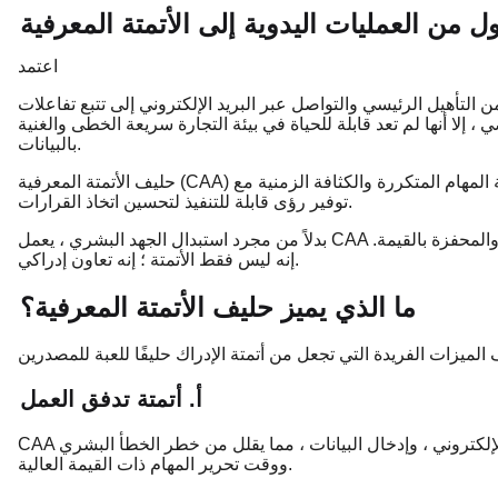
ول من العمليات اليدوية إلى الأتمتة المعرفية
اعتمد
من التأهيل الرئيسي والتواصل عبر البريد الإلكتروني إلى تتبع تفاعلات
إلا أنها لم تعد قابلة للحياة في بيئة التجارة سريعة الخطى والغنية
بالبيانات.
حليف الأتمتة المعرفية (CAA) يسد هذه الفجوة عن طريق الاستفادة من الذكاء الاصطناعي لأتمتة المهام المتكررة والكثافة الزمنية مع
توفير رؤى قابلة للتنفيذ لتحسين اتخاذ القرارات.
بدلاً من مجرد استبدال الجهد البشري ، يعمل CAA إلى جانب الفرق ، مما يتيح لهم التركيز على الأنشطة الاستراتيجية والمحفزة بالقيمة.
إنه ليس فقط الأتمتة ؛ إنه تعاون إدراكي.
ما الذي يميز حليف الأتمتة المعرفية؟
أ. أتمتة تدفق العمل
CAA أتمتة المهام الروتينية مثل التأهيل الرصاص ، ومتابعة البريد الإلكتروني ، وإدخال البيانات ، مما يقلل من خطر الخطأ البشري
ووقت تحرير المهام ذات القيمة العالية.