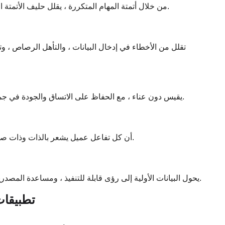
من خلال أتمتة المهام المتكررة ، يقلل حليف الأتمتة المعرفية بشكل كبير من الوقت والجهد اللازم لإدارة العمليات اليومية.
سواء كنت تستهدف 10 مشترين أو 10،000 ، فإن CAA يقيس دون عناء ، مع الحفاظ على الاتساق والجودة في جميع العمليات.
مع التوعية الشخصية والمتابعة في الوقت المناسب ، يضمن CAA أن كل تفاعل عميل يشعر بالذات وذات صلة.
CAA يحول البيانات الأولية إلى رؤى قابلة للتنفيذ ، ومساعدة المصدرين على تحديد الفرص ، وتخفيف المخاطر ، والبقاء في المقدمة.
تطبيقات