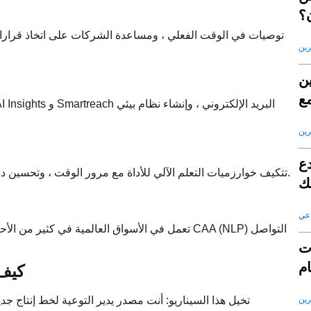
؟
رين
ين
مع
S
رين
دع
تتكيف خوارزميات التعلم الآلي للأداة مع مرور الوقت ، وتحسين دقتها وأهميتها بناءً على تفاعلات المستخدم وظروف السوق المتطورة.
لك
اعي
تعمل في الأسواق العالمية في كثير من الأحيان الت
ات
ام
كيف 
رين
تخيل هذا السيناريو: أنت مصدر يدير التوعية لخط إنتاج جديد