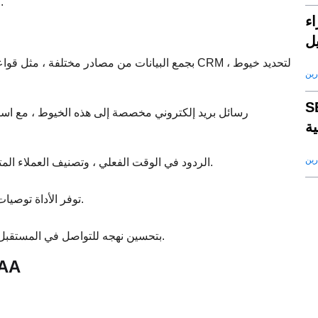
الإلكتروني ، وتتبع الاستجابات ، يتولى حليف الأتمتة المعرفية الأساس.
صطناعى في بناء
يل
رين
ء الاصطناعى لجذب
ة
رين
يراقب CAA الردود في الوقت الفعلي ، وتصنيف العملاء المتوقعين بناءً على مستويات المشاركة والاستعداد للشراء.
توفر الأداة توصيات للخطوات التالية ، مثل جدولة مكالمة متابعة أو إرسال مواد إضافية.
استنادًا إلى نتائج الحملة ، يقوم CAA بتحسين نهجه للتواصل في المستقبل ، مما يضمن التحسين المستمر.
تحويل عمليات التصدير: 