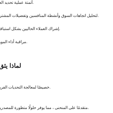
أتمتة عملية تحديد العملاء المتوقعين والتأهيل والرعاية ، مما يضمن عدم تفويت أي فرصة.
استخدم CAA لتحليل اتجاهات السوق وأنشطة المنافسين وتفضيلات المشتري ، وتمكين التخطيط الاستراتيجي القائم على البيانات.
إشراك العملاء الحاليين بشكل استباقي مع العروض والتحديثات الشخصية ، وتحسين الولاء وتكرار الأعمال.
مراقبة أداء المورد وتتبع الشحنات في الوقت الفعلي ، وضمان عمليات سلسة وفعالة.
لماذا يث
على عكس أدوات الأتمتة العامة ، تم تصميم CAA خصيصًا لمعالجة التحديات الفريدة للتجارة الدولية.
إمكانات الذكاء الاصطناعي المتقدمة من Saleai ضمان بقاء CAA متقدمًا على المنحنى ، مما يوفر حلولًا متطورة للمصدرين.