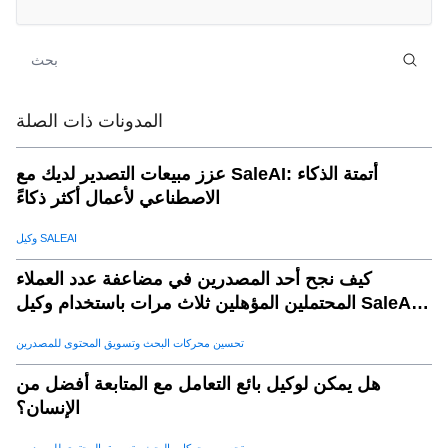
e. تخصيص الأراضي وتخصيص الموارد
.
08
فوائد التحليلات التنبؤية في المبيعات
.
09
أ. القرارات القائمة على البيانات
.
10
ب. تحسين الكفاءة
.
11
المدونات ذات الصلة
ج. معدلات تحويل أعلى
.
12
عزز مبيعات التصدير لديك مع SaleAI: أتمتة الذكاء
d. تعزيز تجربة العملاء
.
13
الاصطناعي لأعمال أكثر ذكاءً
e. ميزة تنافسية
.
14
وكيل SALEAI
كيف يقوم ساليا بتعزيز التحليلات التنبؤية
.
15
أ. تسجيلان منظمة العفو الدولية التي تقدمها الذكاء الاصطناعي
.
16
كيف نجح أحد المصدرين في مضاعفة عدد العملاء
المحتملين المؤهلين ثلاث مرات باستخدام وكيل SaleAI
ب. تنبؤ المبيعات في الوقت الحقيقي
.
17
لتوليد العملاء المحتملين
ج. استراتيجيات التنبؤ والاحتفاظ بالفرقة
.
18
تحسين محركات البحث وتسويق المحتوى للمصدرين
d. التوصيات المبيعات والبيع عبر
.
19
هل يمكن لوكيل بائع التعامل مع المتابعة أفضل من
e. لوحات معلومات التحليلات القابلة للتخصيص
.
20
الإنسان؟
تنفيذ التحليلات التنبؤية في استراتيجية المبيعات الخاصة بك
.
21