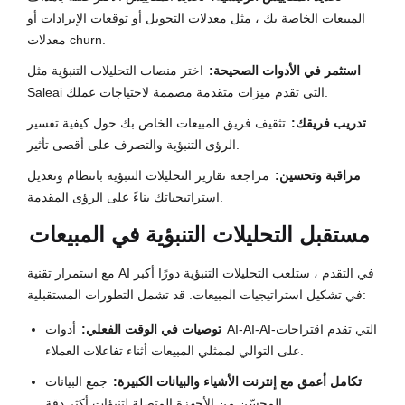
المبيعات الخاصة بك ، مثل معدلات التحويل أو توقعات الإيرادات أو
معدلات churn.
استثمر في الأدوات الصحيحة:
اختر منصات التحليلات التنبؤية مثل
Saleai التي تقدم ميزات متقدمة مصممة لاحتياجات عملك.
تدريب فريقك:
تثقيف فريق المبيعات الخاص بك حول كيفية تفسير
الرؤى التنبؤية والتصرف على أقصى تأثير.
مراقبة وتحسين:
مراجعة تقارير التحليلات التنبؤية بانتظام وتعديل
استراتيجياتك بناءً على الرؤى المقدمة.
مستقبل التحليلات التنبؤية في المبيعات
مع استمرار تقنية AI في التقدم ، ستلعب التحليلات التنبؤية دورًا أكبر
في تشكيل استراتيجيات المبيعات. قد تشمل التطورات المستقبلية:
توصيات في الوقت الفعلي:
أدوات AI-AI-AI-التي تقدم اقتراحات
على التوالي لممثلي المبيعات أثناء تفاعلات العملاء.
تكامل أعمق مع إنترنت الأشياء والبيانات الكبيرة:
جمع البيانات
المحسّن من الأجهزة المتصلة لتنبؤات أكثر دقة.