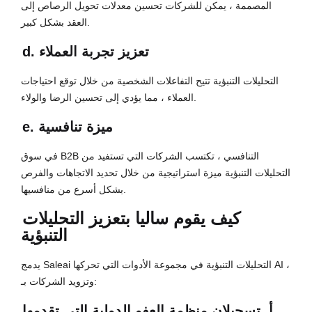
المصممة ، يمكن للشركات تحسين معدلات تحويل الرصاص إلى
العقد بشكل كبير.
d. تعزيز تجربة العملاء
التحليلات التنبؤية تتيح التفاعلات الشخصية من خلال توقع احتياجات
العملاء ، مما يؤدي إلى تحسين الرضا والولاء.
e. ميزة تنافسية
في سوق B2B التنافسي ، تكتسب الشركات التي تستفيد من
التحليلات التنبؤية ميزة استراتيجية من خلال تحديد الاتجاهات والفرص
بشكل أسرع من منافسيها.
كيف يقوم ساليا بتعزيز التحليلات
التنبؤية
يدمج Saleai التحليلات التنبؤية في مجموعة الأدوات التي تحركها AI ،
وتزويد الشركات بـ:
أ. تسجيلان منظمة العفو الدولية التي تقدمها