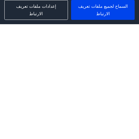
السماح لجميع ملفات تعريف
إعدادات ملفات تعريف
الارتباط
الارتباط
Phone:
+1(341)231-2122
E-mail:
marketing@saleai.ai
Address:
7901 4TH ST N STE 300
ST.PETERSBURG,FL.US 33702