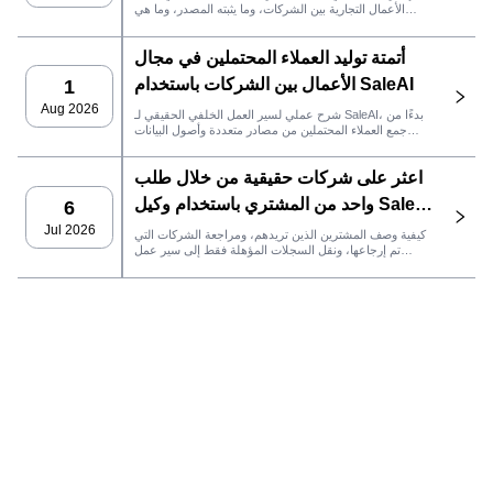
الأعمال التجارية بين الشركات، وما يثبته المصدر، وما هي
إجراءات المبيعات التي يجب اتخاذها بعد ذلك في SaleAI.
أتمتة توليد العملاء المحتملين في مجال
الأعمال بين الشركات باستخدام SaleAI
1
Aug 2026
شرح عملي لسير العمل الخلفي الحقيقي لـ SaleAI، بدءًا من
جمع العملاء المحتملين من مصادر متعددة وأصول البيانات
الدائمة وصولاً إلى التواصل عبر البريد الإلكتروني، وملكية نظام
إدارة علاقات العملاء، وتتبع الأداء.
اعثر على شركات حقيقية من خلال طلب
واحد من المشتري باستخدام وكيل SaleAI
6
LeadFinder
Jul 2026
كيفية وصف المشترين الذين تريدهم، ومراجعة الشركات التي
تم إرجاعها، ونقل السجلات المؤهلة فقط إلى سير عمل
SaleAI التالي.