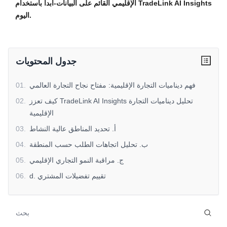
الإقليمي القائم على البيانات-ابدأ باستخدام TradeLink AI Insights
اليوم.
جدول المحتويات
فهم ديناميات التجارة الإقليمية: مفتاح نجاح التجارة العالمي
.
01
كيف تعزز TradeLink AI Insights تحليل ديناميات التجارة
.
02
الإقليمية
أ. تحديد المناطق عالية النشاط
.
03
ب. تحليل اتجاهات الطلب حسب المنطقة
.
04
ج. مراقبة النمو التجاري الإقليمي
.
05
d. تقييم تفضيلات المشتري
.
06
e. في الوقت الحقيقي رؤى إقليمية
.
07
فوائد تحليل ديناميات التجارة الإقليمية مع Tradelink AI
.
08
Insights