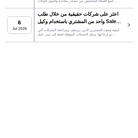
جمع العملاء المحتملين من مصادر متعددة وأصول البيانات
الدائمة وصولاً إلى التواصل عبر البريد الإلكتروني، وملكية نظام
إدارة علاقات العملاء، وتتبع الأداء.
اعثر على شركات حقيقية من خلال طلب
واحد من المشتري باستخدام وكيل SaleAI
6
LeadFinder
Jul 2026
كيفية وصف المشترين الذين تريدهم، ومراجعة الشركات التي
تم إرجاعها، ونقل السجلات المؤهلة فقط إلى سير عمل
SaleAI التالي.