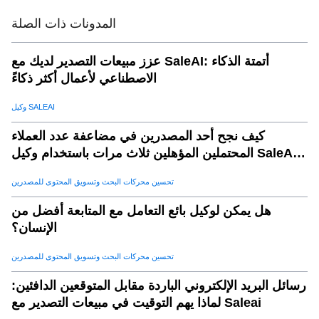
أ. دخول السوق المستهدف
.
09
المدونات ذات الصلة
ب. تخصيص الموارد الأمثل
.
10
ج. استراتيجيات التسويق المحسنة
.
11
عزز مبيعات التصدير لديك مع SaleAI: أتمتة الذكاء
الاصطناعي لأعمال أكثر ذكاءً
d. ميزة تنافسية
.
12
e. تخفيف المخاطر
.
13
وكيل SALEAI
كيفية استخدام رؤى TradeLink AI لتحليل ديناميات التجارة
.
14
كيف نجح أحد المصدرين في مضاعفة عدد العملاء
الإقليمية
المحتملين المؤهلين ثلاث مرات باستخدام وكيل SaleAI
لماذا تختار رؤى TradeLink AI لتحليل ديناميات التجارة
.
15
لتوليد العملاء المحتملين
الإقليمية؟
تحسين محركات البحث وتسويق المحتوى للمصدرين
أ. تغطية البيانات الشاملة
.
16
هل يمكن لوكيل بائع التعامل مع المتابعة أفضل من
ب. دقة الذكاء الاصطناعي
.
17
الإنسان؟
ج. التحديثات في الوقت الحقيقي
.
18
تحسين محركات البحث وتسويق المحتوى للمصدرين
d. التقارير القابلة للتخصيص
.
19
رسائل البريد الإلكتروني الباردة مقابل المتوقعين الدافئين:
e. التكامل مع أدوات Saleai
.
20
لماذا يهم التوقيت في مبيعات التصدير مع Saleai
الاستنتاج: الاستفادة من رؤى تجارية إقليمية لاستراتيجيات أكثر
.
21