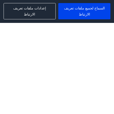
السماح لجميع ملفات تعريف
إعدادات ملفات تعريف
الارتباط
الارتباط
Phone:
+1(341)231-2122
E-mail:
marketing@saleai.ai
Address:
7901 4TH ST N STE 300
ST.PETERSBURG,FL.US 33702