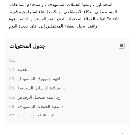
المحتملين ، وتنفيذ الحملات المستهدفة ، واستخدام المتابعات 
المستندة إلى الذكاء الاصطناعي ، يمكنك إنشاء استراتيجية قوية 
لتوليد العملاء المحتملين تدفع النمو المستدام. احتضن قوة SaleAI 
وانتقل بجيل العملاء المحتملين إلى آفاق جديدة اليوم!
جدول المحتويات
01
.
مقدمة
.
02
أ. افهم جمهورك المستهدف
.
03
ب. صياغة الرسائل الشخصية
.
04
ج. أتمتة تسجيل الرصاص
.
05
د. تنفيذ الحملات المستهدفة
.
06
e. مراقبة الأداء وتحسينه
.
07
و. رعاية العملاء المحتملين من خلال المتابعات التي تحركها
.
08
الذكاء الاصطناعي