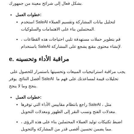
بشكل فعال إلى شرائح معينة من جمهورك.
خطوات العمل:
استخدم SaleAI لتحليل بيانات المشاركة وتقسيم العملاء
المحتملين بناء على الاهتمامات والسلوكيات.
قم بتطوير حملات مستهدفة تلبي احتياجات هذه القطاعات ،
باستخدام SaleAI لإنشاء محتوى مقنع يشجع على المشاركة.
e. مراقبة الأداء وتحسينه
يجب مراقبة استراتيجيات المبيعات وتحسينها باستمرار للحصول على 
أفضل النتائج. يوفر SaleAI تحليلات قيمة لمساعدتك على فهم ما 
ينجح وما لا ينجح.
خطوات العمل:
راجع بانتظام مقاييس الأداء التي توفرها SaleAI ، مثل
معدلات الفتح ونسب النقر إلى الظهور ومعدلات التحويل.
اضبط تكتيكات توليد العملاء المحتملين بناء على هذه الرؤى ،
مما يضمن تحسين أقصى قدر من المشاركة والتحويل.