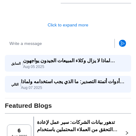
Click to expand more
لماذا لا يزال وكلاء المبيعات الجيدون يواجهون
السابق
Aug 05 2025
صعوبات؟ وكيف يساعدهم وكيل SaleAI على تحقيق
النجاح؟
أدوات أتمتة التصدير: ما الذي يجب استخدامه ولماذا
التالي
Aug 07 2025
يجمعها SaleAI
Featured Blogs
تدهور بيانات الشركات: سير عمل لإعادة
التحقق من العملاء المحتملين باستخدام
6