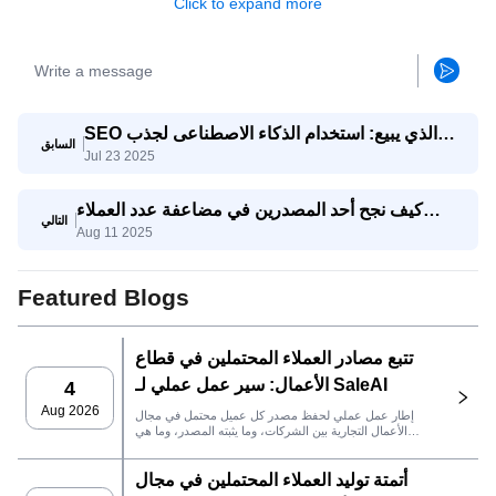
Click to expand more
SEO الذي يبيع: استخدام الذكاء الاصطناعى لجذب
السابق
Jul 23 2025
استفسارات تصدير حقيقية
كيف نجح أحد المصدرين في مضاعفة عدد العملاء
التالي
Aug 11 2025
المحتملين المؤهلين ثلاث مرات باستخدام وكيل
SaleAI لتوليد العملاء المحتملين
Featured Blogs
تتبع مصادر العملاء المحتملين في قطاع
الأعمال: سير عمل عملي لـ SaleAI
4
Aug 2026
إطار عمل عملي لحفظ مصدر كل عميل محتمل في مجال
الأعمال التجارية بين الشركات، وما يثبته المصدر، وما هي
إجراءات المبيعات التي يجب اتخاذها بعد ذلك في SaleAI.
أتمتة توليد العملاء المحتملين في مجال