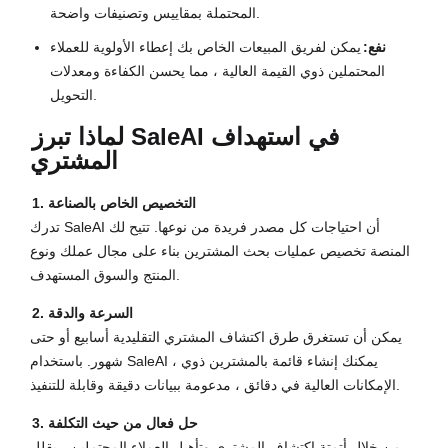
المحتملة بمقاييس وتصنيفات واضحة.
نفع:
يمكن لفريق المبيعات الخاص بك إعطاء الأولوية للعملاء
المحتملين ذوي القيمة العالية ، مما يحسن الكفاءة ومعدلات
التحويل.
لماذا تبرز SaleAI في استهداف
المشتري
1. التخصيص الخاص بالصناعة
تدرك SaleAI أن احتياجات كل مصدر فريدة من نوعها. تتيح لك
المنصة تخصيص عمليات بحث المشترين بناء على مجال عملك ونوع
المنتج والسوق المستهدف.
2. السرعة والدقة
يمكن أن تستغرق طرق اكتشاف المشتري التقليدية أسابيع أو حتى
شهور. باستخدام SaleAI ، يمكنك إنشاء قائمة بالمشترين ذوي
الإمكانات العالية في دقائق ، مدعومة ببيانات دقيقة وقابلة للتنفيذ.
3. حل فعال من حيث التكلفة
من خلال أتمتة اكتشاف المشتري وتأهيل العملاء المحتملين ، يقلل