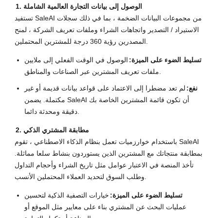
1. الوصول إلى بيانات التجارة العالمية الشاملة
تستفيد SaleAI من مجموعات البيانات الضخمة ، بما في ذلك سجلات
الاستيراد / التصدير واتجاهات الشراء وملفات تعريف الشركة ، لمنح
المصدرين رؤية 360 درجة للمشترين المحتملين.
تسليط الضوء على الميزة:
الوصول في الوقت الفعلي إلى ملايين
ملفات تعريف المشترين عبر الصناعات والمناطق.
نفع:
لم تعد مضطرا إلى الاعتماد على قواعد بيانات قديمة أو غير
مكتملة. يضمن SaleAI أن تكون قائمة المشترين الخاصة بك
دقيقة ومحدثة دائما.
2. مطابقة المشتري الذكي
باستخدام خوارزميات تعمل بنظام الذكاء الاصطناعي ، تقوم SaleAI
بمطابقة منتجاتك مع المشترين الذين يستوردون بنشاط سلعا مماثلة.
تأخذ المنصة في الاعتبار عوامل مثل تاريخ الشراء وأحجام التداول
وطلب السوق لتحديد العملاء المحتملين الأنسب.
تسليط الضوء على الميزة:
خيارات التصفية الذكية لتحسين
عمليات البحث عن المشتري بناء على معايير مثل الموقع أو