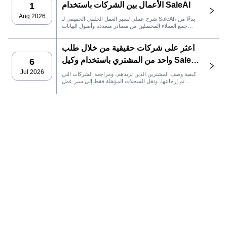
الأعمال بين الشركات باستخدام SaleAI
1
Aug 2026
شرح عملي لسير العمل الخلفي الحقيقي لـ SaleAI، بدءًا من
جمع العملاء المحتملين من مصادر متعددة وأصول البيانات
الدائمة وصولاً إلى التواصل عبر البريد الإلكتروني، وملكية نظام
إدارة علاقات العملاء، وتتبع الأداء.
اعثر على شركات حقيقية من خلال طلب
واحد من المشتري باستخدام وكيل SaleAI
6
LeadFinder
Jul 2026
كيفية وصف المشترين الذين تريدهم، ومراجعة الشركات التي
تم إرجاعها، ونقل السجلات المؤهلة فقط إلى سير عمل
SaleAI التالي.