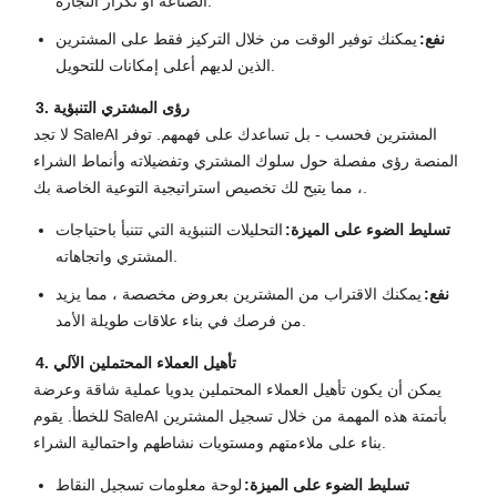
الصناعة أو تكرار التجارة.
نفع:
يمكنك توفير الوقت من خلال التركيز فقط على المشترين
الذين لديهم أعلى إمكانات للتحويل.
3. رؤى المشتري التنبؤية
لا تجد SaleAI المشترين فحسب - بل تساعدك على فهمهم. توفر
المنصة رؤى مفصلة حول سلوك المشتري وتفضيلاته وأنماط الشراء
، مما يتيح لك تخصيص استراتيجية التوعية الخاصة بك.
تسليط الضوء على الميزة:
التحليلات التنبؤية التي تتنبأ باحتياجات
المشتري واتجاهاته.
نفع:
يمكنك الاقتراب من المشترين بعروض مخصصة ، مما يزيد
من فرصك في بناء علاقات طويلة الأمد.
4. تأهيل العملاء المحتملين الآلي
يمكن أن يكون تأهيل العملاء المحتملين يدويا عملية شاقة وعرضة
للخطأ. يقوم SaleAI بأتمتة هذه المهمة من خلال تسجيل المشترين
بناء على ملاءمتهم ومستويات نشاطهم واحتمالية الشراء.
تسليط الضوء على الميزة:
لوحة معلومات تسجيل النقاط