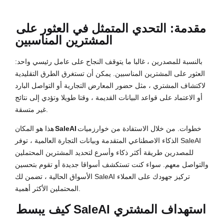
مقدمة: التحدي المتمثل في العثور على
المشترين المناسبين
بالنسبة للمصدرين ، غالبا ما يتوقف النجاح على عامل رئيسي واحد:
العثور على المشترين المناسبين. يمكن أن تستغرق الطرق التقليدية
لاكتشاف المشتري ، مثل حضور المعارض التجارية أو التواصل البارد
أو الاعتماد على قواعد البيانات القديمة ، وقتا طويلا وتؤدي إلى نتائج
غير متسقة.
خطوات. من خلال الاستفادة من خوارزميات
SaleAI
هذا هو المكان
الذكاء الاصطناعي المتقدمة وبيانات التجارة العالمية ، توفر SaleAI
للمصدرين طريقة أكثر ذكاء وأسرع لتحديد المشترين المحتملين
والتواصل معهم. سواء كنت تستكشف أسواقا جديدة أو تقوم بتحسين
الأسواق الحالية ، تضمن لك SaleAI تركيز جهودك على العملاء
المحتملين الأكثر أهمية.
كيف يبسط SaleAI استهداف المشتري