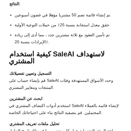
النتائج:
تم إنشاء قائمة تضم 50 مشتريا مؤهلا في غضون أسبوعين.
حقق معدل استجابة بنسبة 25٪ من حملات التوعية الأولية.
تم تأمين العقود مع ثلاثة مشترين جدد ، مما أدى إلى زيادة
الإيرادات بنسبة 20٪.
كيفية استخدام SaleAI لاستهداف
المشتري
التسجيل وتعيين تفضيلاتك
قم بإنشاء حساب على SaleAI وحدد الأسواق المستهدفة وفئات
المنتجات ومعايير المشتري.
ابحث عن المشترين
استخدم أدوات اكتشاف المشتري في SaleAI لإنشاء قائمة بالعملاء
المحتملين. قم بتصفية النتائج بناء على احتياجاتك الخاصة.
تحليل ملفات تعريف المشتري
راجع الرؤى التفصيلية حول كل مشتر ، بما في ذلك تاريخ التداول