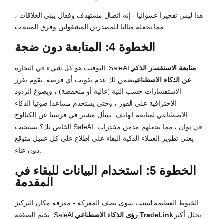
هذا ليس تفجيرا عشوائيا - إنه اتصال مستهدف وفعال يبني العلاقات ،
مما يجعله مثاليا للمصدرين المشغولين وفرق المبيعات.
الخطوة 4: المتابعة دون ضجة
متابعة الاستفسار الذكي
التوقيت هو كل شيء في التجارة. SaleAI
عن الذكاء الاصطناعي
يضمن لك عدم تفويت أي فرصة. يقوم بفرز
الاستفسارات حسب النية (عالية أو منخفضة) ، ويصوغ الردود
الاحترافية على الفور ، وحتى يستخدم مساعدا صوتيا الذكاء
الاصطناعي لمتابعة الهاتف. يسأل مشتر في فرنسا عن الكتالوج
الخاص بك؟ يستجيب SaleAI في ثوان ، مما يجعلهم مدمن مخدرات.
يعني تطوير العملاء الذكية البقاء على اطلاع على كل عميل متوقع
دون عناء.
الخطوة 5: استخدام البيانات للبقاء في
المقدمة
الخيوط العظيمة ليست سوى نصف المعركة - معرفة مكان التركيز
يحلل أكثر
رؤى الذكاء الاصطناعي TradeLink
يختم الصفقة. SaleAI