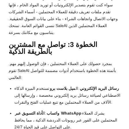
سواء كنت تقوم بتصدير الإلكترونيات أو توريد المواد الخام ، فإنها
تقدم ملفات تعريف دقيقة للعملاء المحتملين - أسماء الشركات
وجهات الاتصال واتجاهات الشراء - بناء على بيانات السوق الحقيقية.
ننسى القوائم العامة. تمنحك SaleAI العملاء المحتملين الذين
يتناسبون مع مكانتك بسرعة.
الخطوة 3: تواصل مع المشترين
بالطريقة الذكية
بمجرد حصولك على العملاء المحتملين ، فإن الوصول إليهم مهم.
تقوم SaleAI بأتمتة هذه الخطوة باستخدام أدوات مصممة للتواصل
العالمي:
رسائل البريد الإلكتروني
:ال
ميل بلاست برو
تستخدم الميزة الذكاء
الاصطناعي لصياغة رسائل بريد إلكتروني مخصصة ، وإرسالها إلى
الآلاف من العملاء المحتملين مع تتبع عمليات الفتح والنقرات.
يشرك العملاء
أداة التسويق عبر WhatsApp
واتساب
:ال
المحتملين على الفور عبر روبوتات الدردشة الذكية ، مما يحافظ
على التواصل على قيد الحياة 24/7.