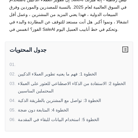
في السوق العالمية لعام 2025. بالنسبة للمصدرين والموردين وفرق
المبيعات الدولية ، فهذا يعني المزيد من المشترين ، وعمل أقل
انشغالا ، ونموا أكبر. هل أنت مستعد للتوقف عن المطاردة والبدء في
الفوز؟ انغمس في SaleAI وتحكم في خط أنابيب العميل اليوم.
جدول المحتويات
01
.
الخطوة 1: فهم ما يعنيه تطوير العملاء الذكيين
.
02
الخطوة 2: الاستفادة من الذكاء الاصطناعي للعثور على العملاء
.
03
المحتملين المناسبين
الخطوة 3: تواصل مع المشترين بالطريقة الذكية
.
04
الخطوة 4: المتابعة دون ضجة
.
05
الخطوة 5: استخدام البيانات للبقاء في المقدمة
.
06
لماذا SaleAI هي أداة الانتقال الخاصة بك
.
07