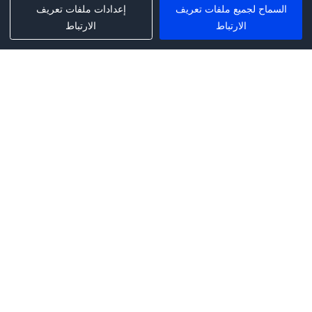
السماح لجميع ملفات تعريف
إعدادات ملفات تعريف
الارتباط
الارتباط
Phone:
+1(341)231-2122
E-mail:
marketing@saleai.ai
Address:
7901 4TH ST N STE 300
ST.PETERSBURG,FL.US 33702