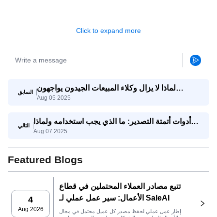
Click to expand more
لماذا لا يزال وكلاء المبيعات الجيدون يواجهون
السابق
Aug 05 2025
صعوبات؟ وكيف يساعدهم وكيل SaleAI على تحقيق
النجاح؟
أدوات أتمتة التصدير: ما الذي يجب استخدامه ولماذا
التالي
Aug 07 2025
يجمعها SaleAI
Featured Blogs
تتبع مصادر العملاء المحتملين في قطاع
الأعمال: سير عمل عملي لـ SaleAI
4
Aug 2026
إطار عمل عملي لحفظ مصدر كل عميل محتمل في مجال