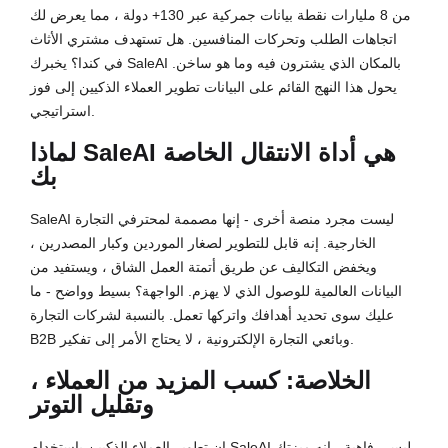
من 8 مليارات نقطة بيانات جمركية عبر 130+ دولة ، مما يعرض لك
اتجاهات الطلب وتحركات المنافسين. هل تستهدف مشتري الأثاث
في كندا؟ يخبرك SaleAI بالمكان الذي يشترون فيه وما هو ساخن.
يحول هذا النهج القائم على البيانات تطوير العملاء الذكيين إلى فوز
استراتيجي.
لماذا SaleAI هي أداة الانتقال الخاصة
بك
SaleAI ليست مجرد منصة أخرى - إنها مصممة لمحترفي التجارة
الخارجية. إنه قابل للتطوير لصغار الموردين وكبار المصدرين ،
ويخفض التكاليف عن طريق أتمتة العمل الشاق ، ويستفيد من
البيانات العالمية للوصول الذي لا يهزم. الواجهة؟ بسيط وواضح - ما
عليك سوى تحديد أهدافك واتركها تعمل. بالنسبة لشركات التجارة
B2B وبائعي التجارة الإلكترونية ، لا يحتاج الأمر إلى تفكير.
الخلاصة: كسب المزيد من العملاء ،
وتقليل التوتر
إن تطوير العملاء الذكيين باستخدام SaleAI ليس رفاهية - إنه ميزتك