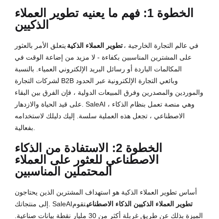
الخطوة 1: فهم ما يعنيه تطوير العملاء
الذكيين
في عالم التجارة الخارجية ،
تطوير العملاء الذكية
يتعلق الأمر بالعثور
على المشترين المناسبين بكفاءة - لا مزيد من إضاعة الوقت في
المكالمات الباردة أو رسائل البريد الإلكتروني العمياء. بالنسبة
لشركات التجارة B2B وبائعي التجارة الإلكترونية عبر الحدود
والموردين والمصدرين وفرق المبيعات الدولية ، فإن الفرق بين البقاء
على قيد الحياة والازدهار. SaleAI ، وهي منصة تعمل بنظام الذكاء
الاصطناعي ، تجعل هذه العملية سلسة. إليك دليلك لاستخدامه
بفعالية.
الخطوة 2: الاستفادة من الذكاء
الاصطناعي للعثور على العملاء
المحتملين المناسبين
أساس تطوير العملاء الذكية هو استهداف المشترين الذين يحتاجون
تطوير العملاء الذكيين الذكاء الاصطناعي
تقوم
إلى منتجاتك. SaleAI
الميزة بذلك عن طريق غربلة أكثر من 30 مليار نقطة بيانات صناعية.