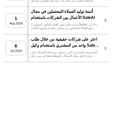
الأعمال التجارية بين الشركات، وما يثبته المصدر، وما هي
إجراءات المبيعات التي يجب اتخاذها بعد ذلك في SaleAI.
أتمتة توليد العملاء المحتملين في مجال
الأعمال بين الشركات باستخدام SaleAI
1
Aug 2026
شرح عملي لسير العمل الخلفي الحقيقي لـ SaleAI، بدءًا من
جمع العملاء المحتملين من مصادر متعددة وأصول البيانات
الدائمة وصولاً إلى التواصل عبر البريد الإلكتروني، وملكية نظام
إدارة علاقات العملاء، وتتبع الأداء.
اعثر على شركات حقيقية من خلال طلب
واحد من المشتري باستخدام وكيل SaleAI
6
LeadFinder
Jul 2026
كيفية وصف المشترين الذين تريدهم، ومراجعة الشركات التي
تم إرجاعها، ونقل السجلات المؤهلة فقط إلى سير عمل
SaleAI التالي.