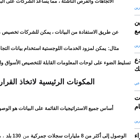
رين
ين
مع
عن طريق الاستفادة من البيانات ، يمكن للشركات تخصيص مو
S
رين
مثال:
يمكن لمزود الخدمات اللوجستية استخدام بيانات التجارة
دع
تسليط الضوء على لوحات المعلومات القابلة للتخصيص الأسواق والم
لك
المكونات الرئيسية لاتخاذ القرار
اعي
ات
ام
أساس جميع الاستراتيجيات القائمة على البيانات هو الوصول
رين
صطناعى في بناء
الوصول إلى أكثر من 8 مليارات سجلات جمركية
من
130 بلد
، 