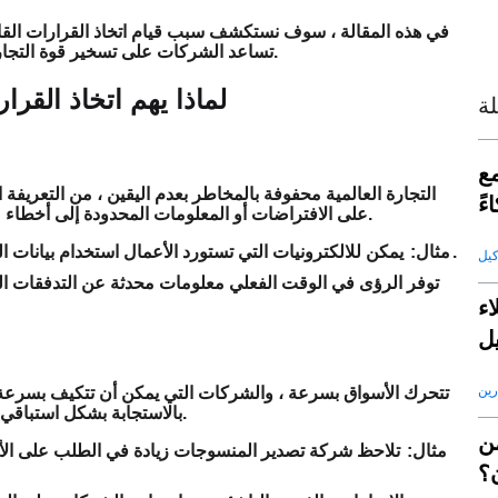
في هذه المقالة ، سوف نستكشف سبب قيام اتخاذ القرارات القائمة 
TradeLink AI Insights من Saleai تساعد الشركات على تسخير قوة التجارة لدفع استراتيجيات أكثر ذكاءً.
لماذا يهم اتخاذ القرا
ة
كاء
التجارة العالمية محفوفة بالمخاطر بعدم اليقين ، من التعريفة 
ءً
على الافتراضات أو المعلومات المحدودة إلى أخطاء مكلفة. اتخاذ القرارات التي تعتمد على البيانات يقلل من هذا المخاطر.
يمكن للالكترونيات التي تستورد الأعمال استخدام بيانات التجارة التاريخية لتوقع تقلبات الطلب وتجنب التغلب أو المخزونات.
مثال:
توفر الرؤى في الوقت الفعلي معلومات محدثة عن التدفقات الت
ء
ل
رين
تتحرك الأسواق بسرعة ، والشركات التي يمكن أن تتكيف بسرعة ت
بالاستجابة بشكل استباقي للتغيرات في سلوك المشتري وأنشطة المنافسين وديناميات السوق.
من
مثال:
تلاحظ شركة تصدير المنسوجات زيادة في الطلب على الأقمش
؟