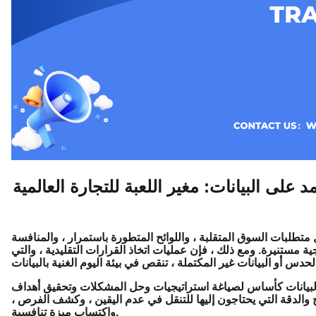
د على البيانات: مغير اللعبة للتجارة العالمية
لال متطلبات السوق المتقلبة ، واللوائح المتطورة باستمرار ، والمنافسة
ة مستنيرة. ومع ذلك ، فإن عمليات اتخاذ القرارات التقليدية ، والتي
 البيانات كأساس لصياغة استراتيجيات وحل المشكلات وتحقيق أهداف
ح والدقة التي يحتاجون إليها للتنقل في عدم اليقين ، وكشف الفرص ،
واكتساب ميزة تنافسية.