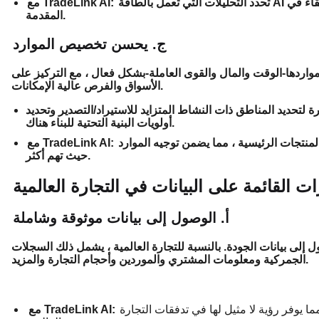
تحدد التحليلات التي تعمل بالطاقة AI الاتجاهات والفرص الناشئة ، مما يساعد الشركات على البقاء في
مع TradeLink AI:
المقدمة.
ج. يحسن تخصيص الموارد
اردها-الوقت والمال والقوى العاملة-بشكل فعال ، مع التركيز على
الأسواق والفرص عالية الإمكانات.
 لتحديد المناطق ذات النشاط المتزايد للاستيراد/التصدير وتحديد
أولويات البنية التحتية للبناء هناك.
نتجات الرئيسية ، مما يضمن توجيه الموارد
مع TradeLink AI:
حيث تهم أكثر.
ات القائمة على البيانات في التجارة العالمية
أ. الوصول إلى بيانات موثوقة وشاملة
 إلى بيانات الجودة. بالنسبة للتجارة العالمية ، يشمل ذلك السجلات
الجمركية ومعلومات المشتري والموردين وأحجام التجارة والمزيد.
مما يوفر رؤية لا مثيل لها في تدفقات التجارة
مع TradeLink AI: