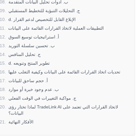
ب. أدوات تحليل البيانات المتقدمة
.
08
ج. التحليلات التنبؤية للتخطيط المستقبلي
.
09
d. الإبلاغ القابل للتخصيص لدعم القرار
.
10
التطبيقات العملية لاتخاذ القرارات القائمة على البيانات
.
11
أ. استراتيجيات توسيع السوق
.
12
ب. تحسين سلسلة التوريد
.
13
ج. تحليل المنافس
.
14
d. تطوير المنتج وتنويعه
.
15
تحديات اتخاذ القرارات القائمة على البيانات وكيفية التغلب عليها
.
16
أ. حجم ساحق للبيانات
.
17
ب. عدم وجود خبرة أو موارد
.
18
ج. مواكبة التغييرات في الوقت الفعلي
.
19
لماذا تختار رؤى TradeLink AI لاتخاذ القرارات التي تعتمد على
.
20
البيانات؟
الأفكار النهائية
.
21