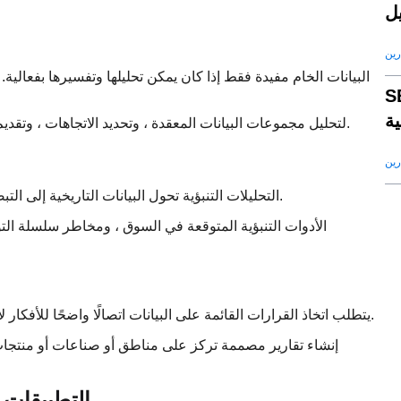
يل
رين
البيانات الخام مفيدة فقط إذا كان يمكن تحليلها وتفسيرها بفعالية
ء الاصطناعى لجذب
ة
الاستفادة من AI لتحليل مجموعات البيانات المعقدة ، وتحديد الاتجاهات ، وتقديم رؤى موجزة وقابلة للتنفيذ.
رين
التحليلات التنبؤية تحول البيانات التاريخية إلى التبصر ، مما يساعد الشركات على توقع الاتجاهات والتحديات المستقبلية.
الأدوات التنبؤية المتوقعة في السوق ، ومخاطر سلسلة ال
يتطلب اتخاذ القرارات القائمة على البيانات اتصالًا واضحًا للأفكار لأصحاب المصلحة. تقارير تلقائية وقابلة للتخصيص تبسيط هذه العملية.
إنشاء تقارير مصممة تركز على مناطق أو صناعات أو منتجات
التطبيقات ا