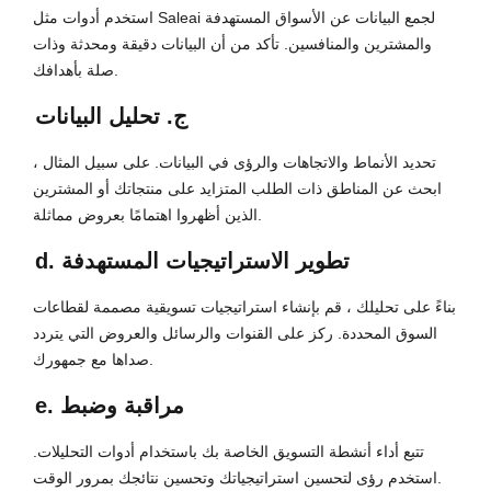
استخدم أدوات مثل Saleai لجمع البيانات عن الأسواق المستهدفة
والمشترين والمنافسين. تأكد من أن البيانات دقيقة ومحدثة وذات
صلة بأهدافك.
ج. تحليل البيانات
تحديد الأنماط والاتجاهات والرؤى في البيانات. على سبيل المثال ،
ابحث عن المناطق ذات الطلب المتزايد على منتجاتك أو المشترين
الذين أظهروا اهتمامًا بعروض مماثلة.
d. تطوير الاستراتيجيات المستهدفة
بناءً على تحليلك ، قم بإنشاء استراتيجيات تسويقية مصممة لقطاعات
السوق المحددة. ركز على القنوات والرسائل والعروض التي يتردد
صداها مع جمهورك.
e. مراقبة وضبط
تتبع أداء أنشطة التسويق الخاصة بك باستخدام أدوات التحليلات.
استخدم رؤى لتحسين استراتيجياتك وتحسين نتائجك بمرور الوقت.