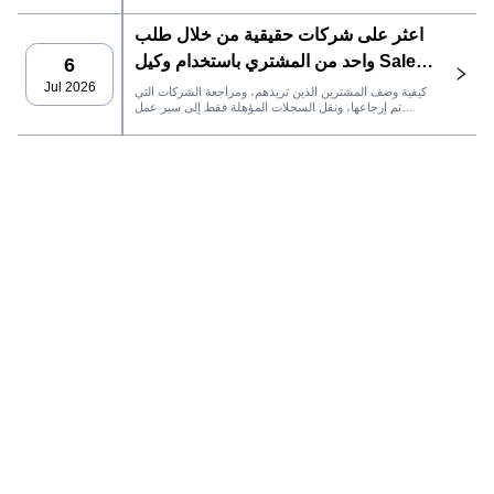
الدائمة وصولاً إلى التواصل عبر البريد الإلكتروني، وملكية نظام
إدارة علاقات العملاء، وتتبع الأداء.
اعثر على شركات حقيقية من خلال طلب
واحد من المشتري باستخدام وكيل SaleAI
6
LeadFinder
Jul 2026
كيفية وصف المشترين الذين تريدهم، ومراجعة الشركات التي
تم إرجاعها، ونقل السجلات المؤهلة فقط إلى سير عمل
SaleAI التالي.