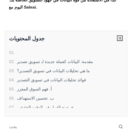
ابدأ في الاستفادة من قوة البيانات في جهود التسويق الخاصة بك
اليوم مع Saleai.
جدول المحتويات
01
.
مقدمة: البيانات كعملة جديدة لـ تسويق تصدير
.
02
ما هي تحليلات البيانات في تسويق التصدير؟
.
03
فوائد تحليلات البيانات في تسويق التصدير
.
04
أ. فهم السوق المعزز
.
05
ب. تحسين الاستهداف
.
06
ج. صنع القرار في الوقت الحقيقي
.
07
d. تحسين التكلفة
.
08
e. تخفيف المخاطر
.
09