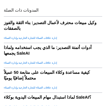
مصادر البيانات الرئيسية لـ تصدير تحليلات التسويق
.
10
أ. بيانات التجارة
.
11
المدونات ذات الصلة
ب. تحليلات الموقع
.
12
وكيل مبيعات محترف لأعمال التصدير: بناء الثقة والفوز
ج. مقاييس وسائل التواصل الاجتماعي
.
13
بالصفقات
d. أنظمة CRM
.
14
إدارة علاقات العملاء للتجارة الخارجية وإدارة العملاء
e. قواعد بيانات الطرف الثالث
.
15
كيف saleai يمكّن المصدرين من تحليلات البيانات
.
16
أدوات أتمتة التصدير: ما الذي يجب استخدامه ولماذا
يجمعها SaleAI
أ. رؤى السوق الشاملة
.
17
ب. تحليل سلوك المشتري
.
18
إدارة علاقات العملاء للتجارة الخارجية وإدارة العملاء
ج. تتبع أداء الحملة
.
19
كيفية مساعدة وكلاء المبيعات على متابعة 50 عميلاً
d. التحليلات التنبؤية
.
20
محتملاً إضافيًا يوميًا
e. لوحات المعلومات القابلة للتخصيص
.
21
إدارة علاقات العملاء للتجارة الخارجية وإدارة العملاء
خطوات لإنشاء تسويق تصدير البيانات الاستراتيجية
.
22
لماذا استبدال مهام المبيعات اليدوية بوكلاء SaleAI؟
أ. حدد أهدافك
.
23
ب. جمع البيانات ذات الصلة
.
24