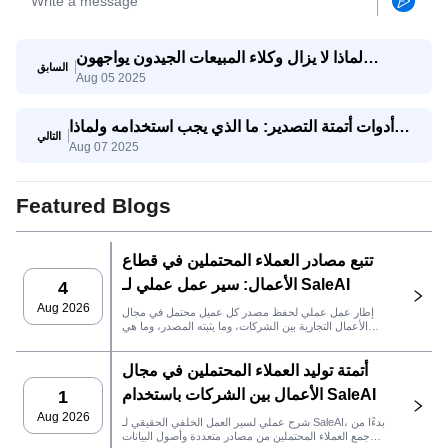
لماذا لا يزال وكلاء المبيعات الجيدون يواجهون
السابق
Aug 05 2025
صعوبات؟ وكيف يساعدهم وكيل SaleAI على تحقيق
النجاح؟
أدوات أتمتة التصدير: ما الذي يجب استخدامه ولماذا
التالي
Aug 07 2025
يجمعها SaleAI
Featured Blogs
تتبع مصادر العملاء المحتملين في قطاع
الأعمال: سير عمل عملي لـ SaleAI
4
Aug 2026
إطار عمل عملي لحفظ مصدر كل عميل محتمل في مجال
الأعمال التجارية بين الشركات، وما يثبته المصدر، وما هي
إجراءات المبيعات التي يجب اتخاذها بعد ذلك في SaleAI.
أتمتة توليد العملاء المحتملين في مجال
الأعمال بين الشركات باستخدام SaleAI
1
Aug 2026
شرح عملي لسير العمل الخلفي الحقيقي لـ SaleAI، بدءًا من
جمع العملاء المحتملين من مصادر متعددة وأصول البيانات