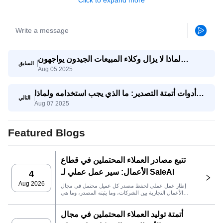
Click to expand more
لماذا لا يزال وكلاء المبيعات الجيدون يواجهون
السابق
Aug 05 2025
صعوبات؟ وكيف يساعدهم وكيل SaleAI على تحقيق
النجاح؟
أدوات أتمتة التصدير: ما الذي يجب استخدامه ولماذا
التالي
Aug 07 2025
يجمعها SaleAI
Featured Blogs
تتبع مصادر العملاء المحتملين في قطاع
الأعمال: سير عمل عملي لـ SaleAI
4
Aug 2026
إطار عمل عملي لحفظ مصدر كل عميل محتمل في مجال
الأعمال التجارية بين الشركات، وما يثبته المصدر، وما هي
إجراءات المبيعات التي يجب اتخاذها بعد ذلك في SaleAI.
أتمتة توليد العملاء المحتملين في مجال