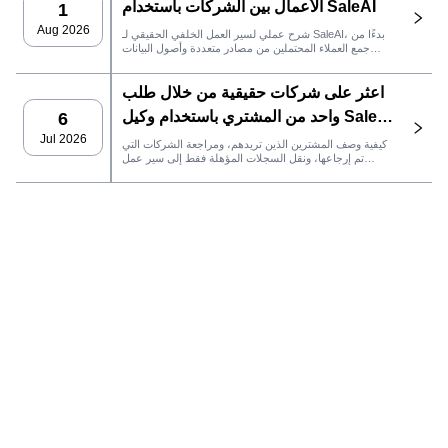
الأعمال بين الشركات باستخدام SaleAI
1
Aug 2026
شرح عملي لسير العمل الخلفي الحقيقي لـ SaleAI، بدءًا من
جمع العملاء المحتملين من مصادر متعددة وأصول البيانات
الدائمة وصولاً إلى التواصل عبر البريد الإلكتروني، وملكية نظام
إدارة علاقات العملاء، وتتبع الأداء.
اعثر على شركات حقيقية من خلال طلب
واحد من المشتري باستخدام وكيل SaleAI
6
LeadFinder
Jul 2026
كيفية وصف المشترين الذين تريدهم، ومراجعة الشركات التي
تم إرجاعها، ونقل السجلات المؤهلة فقط إلى سير عمل
SaleAI التالي.