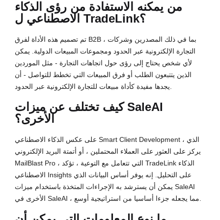
من يمكنه الاستفادة من رؤى الذكاء
الاصطناعي ل TradeLink؟
تم تصميم هذه الأداة لفرق B2B ، بما في ذلك المصدرين وشركات
التجارة الإلكترونية عبر الحدود ومجموعات المبيعات الدولية. يمكن
لأي شخص يحتاج إلى رؤى حول اتجاهات التجارة - مثل الموردين
الذين يتتبعون الطلب أو فرق المبيعات التي تخطط للتواصل - أن
يجدها مفيدة كأداة مبيعات للتجارة الإلكترونية عبر الحدود.
كيف تختلف عن ميزات SaleAI
الأخرى؟
على عكس الذكاء الاصطناعي Smart Client Development ، الذي
يركز على العثور على العملاء المحتملين ، أو أتمتة البريد الإلكتروني
MailBlast Pro ، التي تتعامل مع التوعية ، تؤكد TradeLink الذكاء
الاصطناعي Insights على التحليل. إنه يوفر أساس البيانات الذي
يمكن أن يسترشد به الإجراءات المتخذة باستخدام ميزات SaleAI
الأخرى في SaleAI ، مما يجعله جزءا أساسيا من استراتيجية أوسع.
ما نوع المعلومات التي يمكن أن