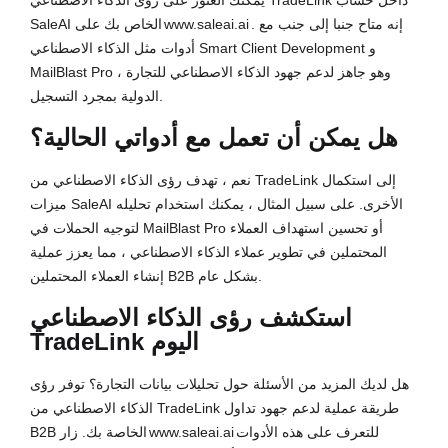
يمكنك العثور على رؤى الذكاء الاصطناعي TradeLink داخل حساب
. إنه متاح جنبا إلى جنب مع
www.saleai.ai
SaleAI الخاص بك على
أدوات مثل الذكاء الاصطناعي Smart Client Development و
MailBlast Pro ، وهو جاهز لدعم جهود الذكاء الاصطناعي للتجارة
الدولية بمجرد التسجيل.
هل يمكن أن تعمل مع أدواتي الحالية؟
نعم ، تهدف رؤى الذكاء الاصطناعي من TradeLink إلى استكمال
ميزات SaleAI الأخرى. على سبيل المثال ، يمكنك استخدام تحليله
لتوجيه الحملات في MailBlast Pro أو تحسين استهداف العملاء
المحتملين في تطوير عملاء الذكاء الاصطناعي ، مما يعزز عملية
إنشاء العملاء المحتملين B2B بشكل عام.
استكشف رؤى الذكاء الاصطناعي
TradeLink اليوم
هل لديك المزيد من الأسئلة حول تحليلات بيانات التجارة؟ توفر رؤى
الذكاء الاصطناعي من TradeLink طريقة عملية لدعم جهود تداول
للتعرف على هذه الأدوات
www.saleai.ai
B2B الخاصة بك. زار