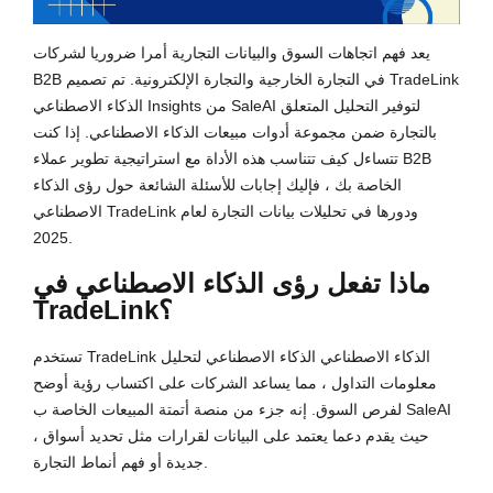
يعد فهم اتجاهات السوق والبيانات التجارية أمرا ضروريا لشركات
B2B في التجارة الخارجية والتجارة الإلكترونية. تم تصميم TradeLink
الذكاء الاصطناعي Insights من SaleAI لتوفير التحليل المتعلق
بالتجارة ضمن مجموعة أدوات مبيعات الذكاء الاصطناعي. إذا كنت
تتساءل كيف تتناسب هذه الأداة مع استراتيجية تطوير عملاء B2B
الخاصة بك ، فإليك إجابات للأسئلة الشائعة حول رؤى الذكاء
الاصطناعي TradeLink ودورها في تحليلات بيانات التجارة لعام
2025.
ماذا تفعل رؤى الذكاء الاصطناعي في
TradeLink؟
تستخدم TradeLink الذكاء الاصطناعي الذكاء الاصطناعي لتحليل
معلومات التداول ، مما يساعد الشركات على اكتساب رؤية أوضح
لفرص السوق. إنه جزء من منصة أتمتة المبيعات الخاصة ب SaleAI
، حيث يقدم دعما يعتمد على البيانات لقرارات مثل تحديد أسواق
جديدة أو فهم أنماط التجارة.