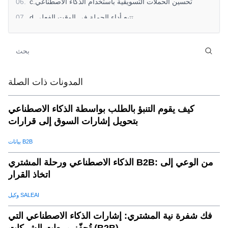
c.تحسين الحملات التسويقية باستخدام الذكاء الاصطناعي
.
06
d.تتبع أداء الحملة في الوقت الفعلي
.
07
و.أتمتة توليد العملاء المحتملين عبر الحدود
.
08
لماذا الذكاء الاصطناعي ضروري لالتسويق عبر الحدودنجاح
.
09
لماذا تختارتخفيضات جي بي تيلتحسين التسويق عبر الحدود؟
.
10
المدونات ذات الصلة
كيف يقوم التنبؤ بالطلب بواسطة الذكاء الاصطناعي
بتحويل إشارات السوق إلى قرارات
بيانات B2B
الذكاء الاصطناعي ورحلة المشتري B2B: من الوعي إلى
اتخاذ القرار
وكيل SALEAI
فك شفرة نية المشتري: إشارات الذكاء الاصطناعي التي
تُحفّز مبيعات الشركات (B2B)