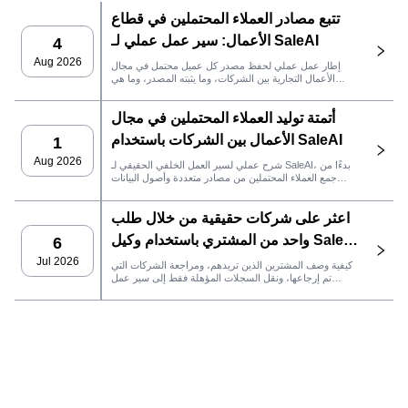
تتبع مصادر العملاء المحتملين في قطاع
الأعمال: سير عمل عملي لـ SaleAI
4
Aug 2026
إطار عمل عملي لحفظ مصدر كل عميل محتمل في مجال
الأعمال التجارية بين الشركات، وما يثبته المصدر، وما هي
إجراءات المبيعات التي يجب اتخاذها بعد ذلك في SaleAI.
أتمتة توليد العملاء المحتملين في مجال
الأعمال بين الشركات باستخدام SaleAI
1
Aug 2026
شرح عملي لسير العمل الخلفي الحقيقي لـ SaleAI، بدءًا من
جمع العملاء المحتملين من مصادر متعددة وأصول البيانات
الدائمة وصولاً إلى التواصل عبر البريد الإلكتروني، وملكية نظام
إدارة علاقات العملاء، وتتبع الأداء.
اعثر على شركات حقيقية من خلال طلب
واحد من المشتري باستخدام وكيل SaleAI
6
LeadFinder
Jul 2026
كيفية وصف المشترين الذين تريدهم، ومراجعة الشركات التي
تم إرجاعها، ونقل السجلات المؤهلة فقط إلى سير عمل
SaleAI التالي.