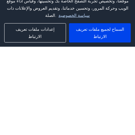
موقعنا، وتخصيص تجربة التصفح الخاصة بك وتحسينها، وقياس أداء موقع
الويب وحركة المرور، وتحسين خدماتنا، وتقديم العروض والإعلانات ذات
سياسة الخصوصية
الصلة.
السماح لجميع ملفات تعريف
إعدادات ملفات تعريف
الارتباط
الارتباط
Phone:
+1(341)231-2122
E-mail:
marketing@saleai.ai
Address:
7901 4TH ST N STE 300
ST.PETERSBURG,FL.US 33702