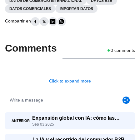
DATOS DE COMERCIO INTERNACIONAL
DATOS B2B
DATOS COMERCIALES
IMPORTAR DATOS
Compartir en
Comments
0
comments
Click to expand more
Expansión global con IA: cómo las
ANTERIOR
Sep 03 2025
pymes compiten con los gigantes
La IA y el recorrido del comprador B2B: