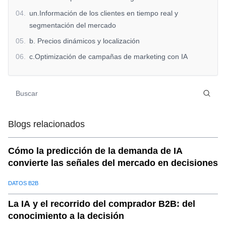
04
.
un.Información de los clientes en tiempo real y
segmentación del mercado
05
.
b. Precios dinámicos y localización
06
.
c.Optimización de campañas de marketing con IA
07
.
d.Seguimiento del rendimiento de la campaña en tiempo
real
08
.
y.Automatización de la generación de leads
transfronterizos
Blogs relacionados
09
.
Por qué la IA es esencial paraComercialización
transfronterizaÉxito
Cómo la predicción de la demanda de IA
10
.
¿Por qué elegir?SaleAIpara la optimización del
convierte las señales del mercado en decisiones
marketing transfronterizo?
DATOS B2B
La IA y el recorrido del comprador B2B: del
conocimiento a la decisión