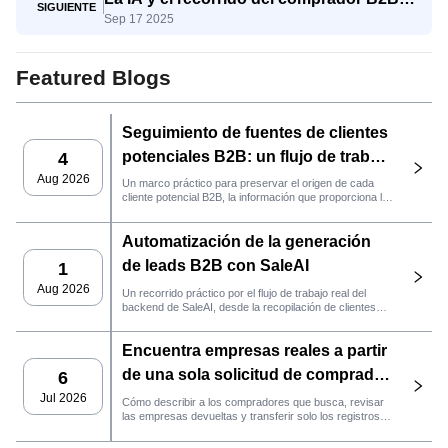
SIGUIENTE
Sep 17 2025
del conocimiento a la decisión
Featured Blogs
Seguimiento de fuentes de clientes
potenciales B2B: un flujo de trabajo
4
práctico de SaleAI
Aug 2026
Un marco práctico para preservar el origen de cada
cliente potencial B2B, la información que proporciona la
fuente y la siguiente acción de ventas que debe llevarse
a cabo en SaleAI.
Automatización de la generación
de leads B2B con SaleAI
1
Aug 2026
Un recorrido práctico por el flujo de trabajo real del
backend de SaleAI, desde la recopilación de clientes
potenciales de múltiples fuentes y los activos de datos
persistentes hasta el contacto por correo electrónico, la
Encuentra empresas reales a partir
gestión del CRM y el seguimiento del rendimiento.
de una sola solicitud de comprador
6
con el agente de SaleAI
Jul 2026
Cómo describir a los compradores que busca, revisar
las empresas devueltas y transferir solo los registros
LeadFinder.
que cumplan los requisitos al siguiente flujo de trabajo
de SaleAI.