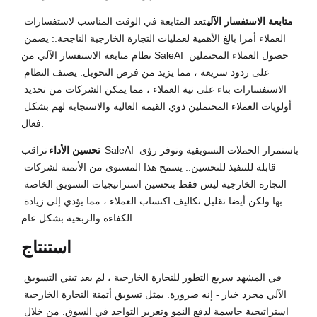
متابعة الاستفسار الآلي
تعد المتابعة في الوقت المناسب لاستفسارات 
العملاء أمرا بالغ الأهمية لعمليات التجارة الخارجية الناجحة.: يضمن 
نظام متابعة الاستفسار الآلي من SaleAI حصول العملاء المحتملين 
على ردود سريعة ، مما يزيد من فرص التحويل. يصنف النظام 
الاستفسارات بناء على نية العملاء ، مما يمكن الشركات من تحديد 
أولويات العملاء المحتملين ذوي القيمة العالية والاستجابة لهم بشكل 
فعال.
تحسين الأداء
تراقب SaleAI باستمرار الحملات التسويقية وتوفر رؤى 
قابلة للتنفيذ للتحسين.: يسمح هذا المستوى من الأتمتة لشركات 
التجارة الخارجية ليس فقط بتحسين استراتيجيات التسويق الخاصة 
بها ولكن أيضا تقليل تكاليف اكتساب العملاء ، مما يؤدي إلى زيادة 
الكفاءة والربحية بشكل عام.
استنتاج
في المشهد سريع التطور للتجارة الخارجية ، لم يعد تبني التسويق 
الآلي مجرد خيار - إنه ضرورة. يمثل تسويق أتمتة التجارة الخارجية 
استراتيجية حاسمة لدفع النمو وتعزيز التواجد في السوق. من خلال 