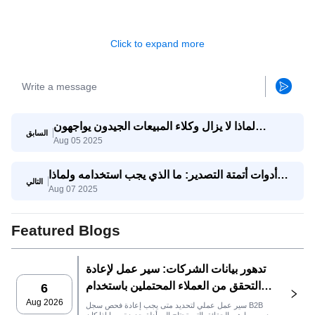
Click to expand more
لماذا لا يزال وكلاء المبيعات الجيدون يواجهون
السابق
Aug 05 2025
صعوبات؟ وكيف يساعدهم وكيل SaleAI على تحقيق
النجاح؟
أدوات أتمتة التصدير: ما الذي يجب استخدامه ولماذا
التالي
Aug 07 2025
يجمعها SaleAI
Featured Blogs
تدهور بيانات الشركات: سير عمل لإعادة
التحقق من العملاء المحتملين باستخدام
6
SaleAI
Aug 2026
سير عمل عملي لتحديد متى يجب إعادة فحص سجل B2B