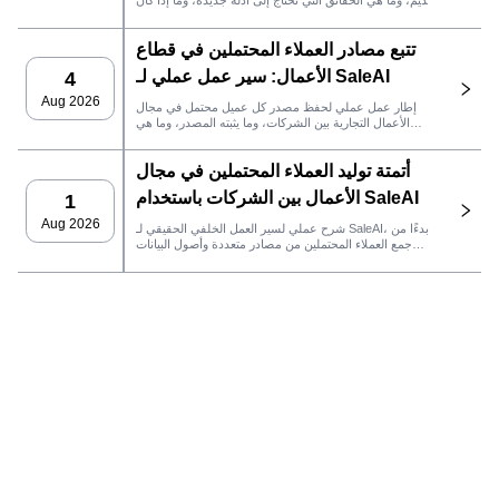
قديم، وما هي الحقائق التي تحتاج إلى أدلة جديدة، وما إذا كان
العميل المحتمل جاهزًا لنظام إدارة علاقات العملاء أو للتواصل.
تتبع مصادر العملاء المحتملين في قطاع
الأعمال: سير عمل عملي لـ SaleAI
4
Aug 2026
إطار عمل عملي لحفظ مصدر كل عميل محتمل في مجال
الأعمال التجارية بين الشركات، وما يثبته المصدر، وما هي
إجراءات المبيعات التي يجب اتخاذها بعد ذلك في SaleAI.
أتمتة توليد العملاء المحتملين في مجال
الأعمال بين الشركات باستخدام SaleAI
1
Aug 2026
شرح عملي لسير العمل الخلفي الحقيقي لـ SaleAI، بدءًا من
جمع العملاء المحتملين من مصادر متعددة وأصول البيانات
الدائمة وصولاً إلى التواصل عبر البريد الإلكتروني، وملكية نظام
إدارة علاقات العملاء، وتتبع الأداء.