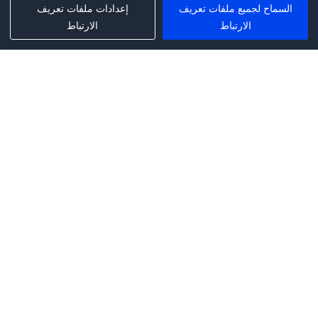
السماح لجميع ملفات تعريف
إعدادات ملفات تعريف
الارتباط
الارتباط
Phone:
+1(341)231-2122
E-mail:
marketing@saleai.ai
Address:
7901 4TH ST N STE 300
ST.PETERSBURG,FL.US 33702