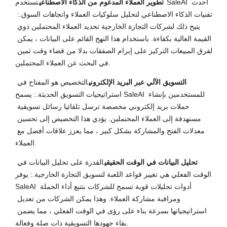
تطوير العملاء المدعوم من الذكاء الاصطناعي
تستخدم SaleAI أحدث 
تقنيات الذكاء الاصطناعي لتحليل سلوكيات العملاء واتجاهات السوق.: 
يتيح ذلك لشركات التجارة الخارجية تحديد العملاء المحتملين ذوي 
القيمة العالية بكفاءة. باستخدام هذا النهج القائم على البيانات ، يمكن 
لفرق المبيعات التركيز على إبرام الصفقات بدلا من قضاء وقت ثمين 
في البحث عن العملاء المحتملين.
التسويق الآلي عبر البريد الإلكتروني
التخصيص هو المفتاح في 
استراتيجيات التسويق الحديثة.: يسمح SaleAI للمستخدمين بإنشاء 
حملات بريد إلكتروني مخصصة ترسل تلقائيا رسائل تسويقية 
مستهدفة إلى العملاء المحتملين. يؤدي هذا التخصيص إلى تحسين 
معدلات الفتح والمشاركة بشكل كبير ، مما يعزز علاقات أفضل مع 
العملاء.
تحليل البيانات في الوقت الحقيقي
القدرة على تحليل البيانات في 
الوقت الفعلي هي تغيير قواعد اللعبة لتسويق التجارة الخارجية.: يوفر 
SaleAI أدوات تحليلات قوية تسمح للشركات بتتبع أداء الحملة 
ومراقبة مشاركة العملاء. وهذا يمكن الشركات من تعديل 
استراتيجياتها بسرعة بناء على رؤى في الوقت الفعلي ، مما يضمن 
بقاء جهودها التسويقية ذات صلة وفعالة.