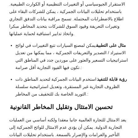
الاستقرار الجيوسياسي أو التغييرات التنظيمية أو الكوارث الطبيعية.
باستخدام تحليلات البيانات الجمركية ، يمكن للشركات البقاء على
اطلاع بالاضطرابات المحتملة. تسمح مراقبة بيانات التدفق التجاري
وتغيرات التعريفة وقيود السوق للشركات بتحديد المخاطر مبكرا
واتخاذ تدابير استباقية لحماية عملياتها.
مثال على التطبيق
يمكن لمصنع السيارات تتبع التغييرات في لوائح
الاستيراد / التصدير والتعريفات الجمركية ، مما يمكنها من تعديل
استراتيجيات التسعير والعثور على موردين جدد في المناطق التي
تكون فيها القيود التجارية أقل صرامة.:
رؤية قابلة للتنفيذ
استخدم البيانات الجمركية لتحديد المناطق ذات
الظروف التجارية غير المستقرة، وتعديل استراتيجية سلسلة
التوريد الخاصة بك للتخفيف من المخاطر.:
تحسين الامتثال وتقليل المخاطر القانونية
يعد الامتثال للتجارة العالمية جانبا معقدا ولكنه أساسي من العمليات
التجارية الدولية. يمكن أن يؤدي عدم الامتثال للوائح الجمركية إلى
التأخير والغرامات والإضرار بالسمعة. باستخدام تحليلات البيانات