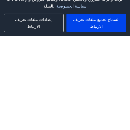
سياسة الخصوصية
الصلة.
السماح لجميع ملفات تعريف
إعدادات ملفات تعريف
الارتباط
الارتباط
Phone:
+1(341)231-2122
E-mail:
marketing@saleai.ai
Address:
7901 4TH ST N STE 300
ST.PETERSBURG,FL.US 33702