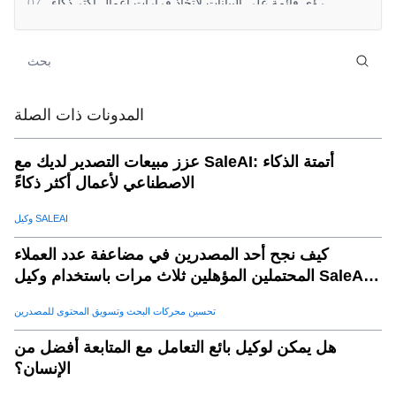
رؤى قائمة على البيانات لاتخاذ قرارات أعمال أكثر ذكاء
.
07
كيفية البدء في استخدام تحليلات البيانات الجمركية
.
08
مراقبة اتجاهات التجارة العالمية
.
09
تحليل التعريفات والرسوم
.
10
تحسين الشحن والخدمات اللوجستية لسلسلة التوريد
.
11
المدونات ذات الصلة
ضمان الامتثال وتخفيف المخاطر
.
12
عزز مبيعات التصدير لديك مع SaleAI: أتمتة الذكاء
تعزيز نجاح الأعمال العالمية من خلال تحليلات البيانات الجمركية
.
13
الاصطناعي لأعمال أكثر ذكاءً
وكيل SALEAI
كيف نجح أحد المصدرين في مضاعفة عدد العملاء
المحتملين المؤهلين ثلاث مرات باستخدام وكيل SaleAI
لتوليد العملاء المحتملين
تحسين محركات البحث وتسويق المحتوى للمصدرين
هل يمكن لوكيل بائع التعامل مع المتابعة أفضل من
الإنسان؟