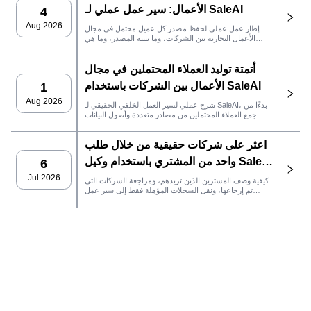
الأعمال: سير عمل عملي لـ SaleAI
4
Aug 2026
إطار عمل عملي لحفظ مصدر كل عميل محتمل في مجال
الأعمال التجارية بين الشركات، وما يثبته المصدر، وما هي
إجراءات المبيعات التي يجب اتخاذها بعد ذلك في SaleAI.
أتمتة توليد العملاء المحتملين في مجال
الأعمال بين الشركات باستخدام SaleAI
1
Aug 2026
شرح عملي لسير العمل الخلفي الحقيقي لـ SaleAI، بدءًا من
جمع العملاء المحتملين من مصادر متعددة وأصول البيانات
الدائمة وصولاً إلى التواصل عبر البريد الإلكتروني، وملكية نظام
إدارة علاقات العملاء، وتتبع الأداء.
اعثر على شركات حقيقية من خلال طلب
واحد من المشتري باستخدام وكيل SaleAI
6
LeadFinder
Jul 2026
كيفية وصف المشترين الذين تريدهم، ومراجعة الشركات التي
تم إرجاعها، ونقل السجلات المؤهلة فقط إلى سير عمل
SaleAI التالي.