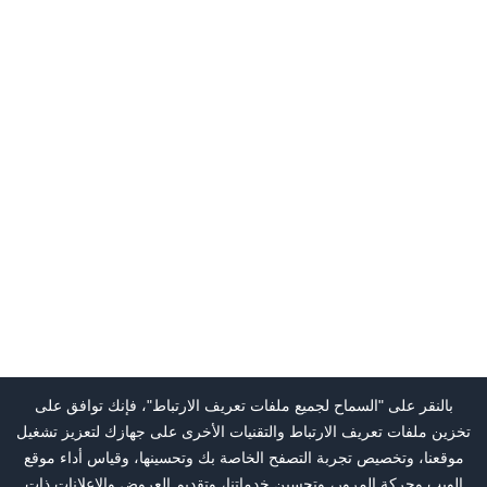
بالنقر على "السماح لجميع ملفات تعريف الارتباط"، فإنك توافق على
تخزين ملفات تعريف الارتباط والتقنيات الأخرى على جهازك لتعزيز تشغيل
موقعنا، وتخصيص تجربة التصفح الخاصة بك وتحسينها، وقياس أداء موقع
الويب وحركة المرور، وتحسين خدماتنا، وتقديم العروض والإعلانات ذات