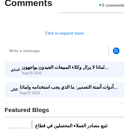
Comments
0
comments
Click to expand more
لماذا لا يزال وكلاء المبيعات الجيدون يواجهون
السابق
Aug 05 2025
صعوبات؟ وكيف يساعدهم وكيل SaleAI على تحقيق
النجاح؟
أدوات أتمتة التصدير: ما الذي يجب استخدامه ولماذا
التالي
Aug 07 2025
يجمعها SaleAI
Featured Blogs
تتبع مصادر العملاء المحتملين في قطاع