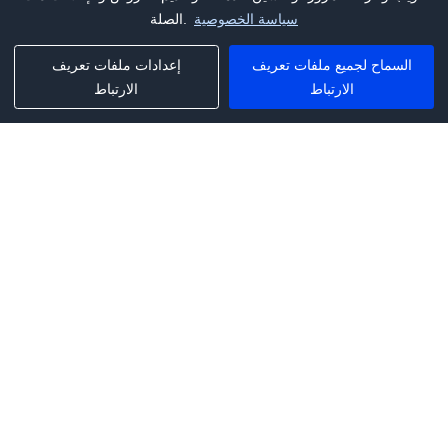
سياسة الخصوصية
الصلة.
السماح لجميع ملفات تعريف
إعدادات ملفات تعريف
الارتباط
الارتباط
Phone:
+1(341)231-2122
E-mail:
marketing@saleai.ai
Address:
7901 4TH ST N STE 300
ST.PETERSBURG,FL.US 33702