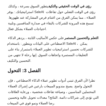
رؤى في الوقت الحقيقي والتكيف
يتطور السوق بسرعة ، وكذلك 
استراتيجياتك.: يوفر SaleAI رؤى في الوقت الفعلي حول تفاعلات 
العملاء ، مما يمكن الفرق من اغتنام فرص المشاركة عند ظهورها. 
تسمح هذه المرونة للشركات بالبقاء في صدارة المنافسين وتلبية 
احتياجات العملاء بشكل فعال.
التعلم والتحسين المستمر
على عكس الأساليب الثابتة ، يزدهر الذكاء 
الاصطناعي على البيانات ويتطور.: باستخدام SaleAI ، يمكن 
للشركات تحسين استراتيجيات تطوير العملاء باستمرار بناء على 
التعليقات المستمرة واتجاهات السوق. إنها رحلة لا تنتهي من 
التحسين والتكيف.
الفصل 3: التحول
نظرا لأن الفرق تتبنى أدوات تطوير عملاء الذكاء الاصطناعي ، فإن 
التحول واضح. يصبح مندوبو المبيعات بارعين في إشراك العملاء 
المحتملين المناسبين ، وصياغة تفاعلات شخصية ، ورعاية العلاقات 
التي تؤدي إلى شراكات دائمة. النتائج؟ معدلات تحويل عالية وتحسين 
رضا العملاء ونمو قوي في المبيعات.