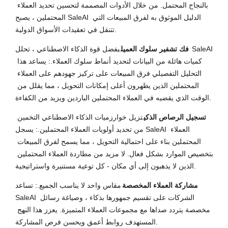
بالنجاح المحتمل. من خلال الأدوات المصممة لتحسين تحديد العملاء 
المحتملين ، يصبح SaleAI الدليل الموثوق به لفرق المبيعات التي 
تتنقل في تعقيدات الأسواق الدولية.
فك تشفير سلوك العميل
بفضل قوة الذكاء الاصطناعي ، تحلل SaleAI 
كميات هائلة من البيانات لتحديد أنماط سلوك العملاء.: يساعد هذا 
التحليل التفصيلي فرق المبيعات على تركيز جهودهم على العملاء 
المحتملين الذين يظهرون أعلى إمكانات التحويل ، مما يقلل من 
الوقت الذي يقضيه في العملاء المحتملين الباردين ويزيد من الكفاءة.
تسجيل الرصاص الذكي
تزيل خوارزميات الذكاء الاصطناعي التخمين 
من تحديد أولويات العملاء المحتملين.: يسجل SaleAI العملاء 
المحتملين بناء على احتمالية التحويل ، مما يسمح لفرق المبيعات 
بتخصيص الموارد بشكل فعال. لا مزيد من مطاردة العملاء المحتملين 
الذين لا يذهبون إلى أي مكان - كل توعية مستنيرة واستراتيجية.
مشاركة العملاء المخصصة
مقاس واحد لا يناسب الجميع.: تساعد 
SaleAI الشركات على تقسيم جمهورها بذكاء ، وصياغة رسائل 
مخصصة يتردد صداها مع مجموعات العملاء المتميزة. يعزز هذا النهج 
المستهدف روابط أعمق ويحسن فرص المشاركة.