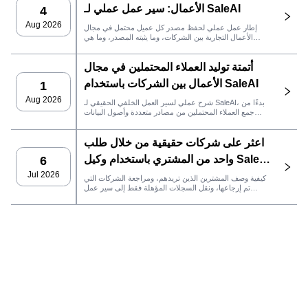
الأعمال: سير عمل عملي لـ SaleAI
4
Aug 2026
إطار عمل عملي لحفظ مصدر كل عميل محتمل في مجال
الأعمال التجارية بين الشركات، وما يثبته المصدر، وما هي
إجراءات المبيعات التي يجب اتخاذها بعد ذلك في SaleAI.
أتمتة توليد العملاء المحتملين في مجال
الأعمال بين الشركات باستخدام SaleAI
1
Aug 2026
شرح عملي لسير العمل الخلفي الحقيقي لـ SaleAI، بدءًا من
جمع العملاء المحتملين من مصادر متعددة وأصول البيانات
الدائمة وصولاً إلى التواصل عبر البريد الإلكتروني، وملكية نظام
إدارة علاقات العملاء، وتتبع الأداء.
اعثر على شركات حقيقية من خلال طلب
واحد من المشتري باستخدام وكيل SaleAI
6
LeadFinder
Jul 2026
كيفية وصف المشترين الذين تريدهم، ومراجعة الشركات التي
تم إرجاعها، ونقل السجلات المؤهلة فقط إلى سير عمل
SaleAI التالي.